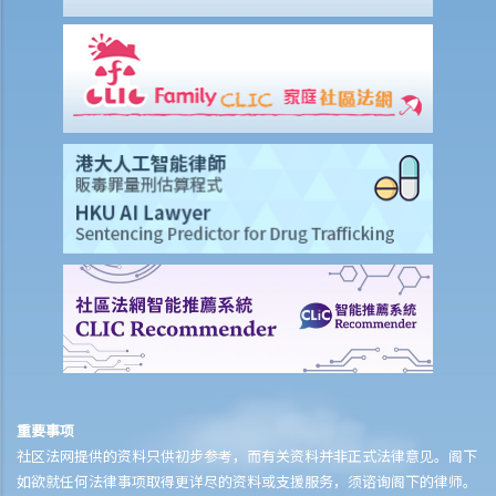
全措施，我可否进一步提出申索？
保险
人寿保险
受保人已失踪了数年，其保单受益人可否向保险公司索取死亡赔偿？
在处理索偿时，保险公司会否接受中医发出的医疗报告 / 医生纸？
如果我的保单已经失效，但我重新缴交保费以尝试令保单「复效」。我
可否在这段期间向保险公司索偿？
我为同一项目（如住院或家居意外）购买了数份保险。我可否从所有保
单索取全数保额，或只可索取实际开支或损失？人寿保险的死亡赔偿会
否有不同规定？
医疗保险
在处理索偿时，保险公司会否接受中医发出的医疗报告 / 医生纸？
我为同一项目（如住院或家居意外）购买了数份保险。我可否从所有保
重要事项
单索取全数保额，或只可索取实际开支或损失？
社区法网提供的资料只供初步参考，而有关资料并非正式法律意见。阁下
如欲就任何法律事项取得更详尽的资料或支援服务，须谘询阁下的律师。
意外或个人伤亡保险