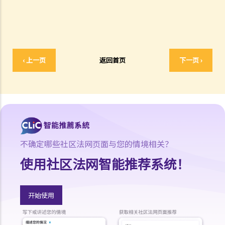
涉及非致命意外的申索
若我因人身伤害提出申索，可否申请法律援助？
法律援助
法律援助辅助计划
‹ 上一页
返回首页
下一页 ›
香港律师会大埔火灾紧急免费法律咨询热线
切勿寻求索偿代理协助处理申索
逝者家属
我的家人在意外中身亡。我可否代表死者展开人身伤亡诉讼？在控告犯
错的一方之前，我需要依循甚么程序？
不确定哪些社区法网页面与您的情境相关？
损害赔偿陈述书
涉及致命意外的申索
使用社区法网智能推荐系统！
死因裁判法庭有甚么作用？
火灾中受伤的雇员
开始使用
因工受伤以及有关补偿
赔偿责任