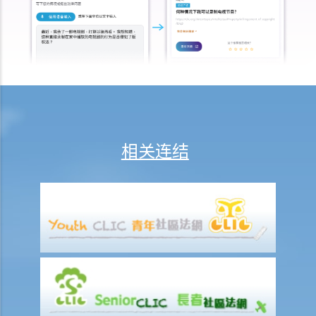
怎样才算是因工及在雇用期间遭遇意外（简称工伤意外）？
在甚么情况下，雇主不需要为其雇员的工伤负上赔偿责任？
赔偿项目
我的配偶在工作时因意外而死亡，我或我的家人可获哪些赔偿？
我在工作时因遇到意外而受伤及导致伤残，我或我的家人可获哪些赔
偿？
除上述的赔偿外，我可否就工伤而获得其他赔偿（例如医药费）？
相关连结
工伤或有关意外之报告
雇主向劳工处报告与工作有关的意外之时限是多久？
雇员可否向劳工处报告与工作有关的意外？
其他有关工伤的事项
如何安排支付工伤赔偿？
若然我不能与雇主和平地解决工伤赔偿问题，将案件呈交法院的时限是
多久？
若然我对条例所给予的补偿感到不满，或者我认为雇主忽略了应有的安