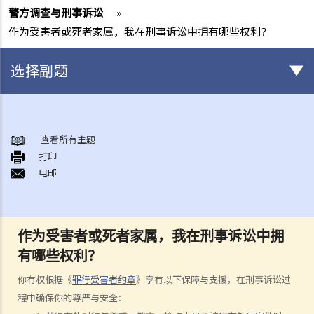
警方调查与刑事诉讼
»
作为受害者或死者家属，我在刑事诉讼中拥有哪些权利？
选择副题
身后事安排
A. 火葬
查看所有主题
打印
B. 骨灰安置所（灵灰安置所）
电邮
C. 土葬
D. 纪念花园
E. 骨灰撒海
作为受害者或死者家属，我在刑事诉讼中拥
F. 遗体／骨殖／骨灰出入香港
有哪些权利？
人身伤亡
伤者本人
你有权根据《
罪行受害者约章
》享有以下保障与支援，在刑事诉讼过
程中确保你的尊严与安全：
何谓「人身伤害」？