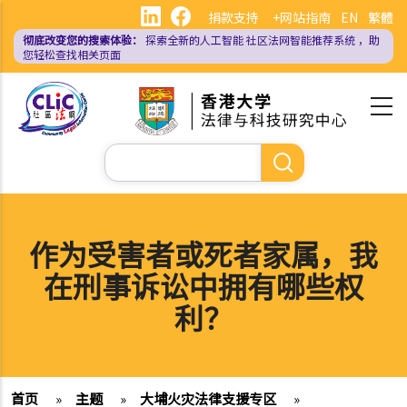
跳
捐款支持
+网站指南
EN
繁體
转
彻底改变您的搜索体验：
探索全新的人工智能
社区法网智能推荐系统
，助
到
您轻松查找相关页面
主
要
内
容
搜
索
作为受害者或死者家属，我
在刑事诉讼中拥有哪些权
利？
首页
»
主题
»
大埔火灾法律支援专区
»