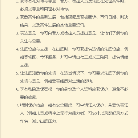
获得有礼对待与尊重
：警方、检控人员及法庭在处理案件时，
我受伤后，何时可提出申索？
必须以尊重和同理心对待你。
如何就人身伤害提出申索？
获悉案件的最新进展
：包括疑犯是否被起诉、审讯日期、判决
人身伤害诉讼所涉的法律程序
结果，以及案件进展的其他重要资讯。
1. 申索信（原告人）及建设性的答复（被告人）
表达意见
：你可向警方或检控人员提出意见，让他们了解你的
2. 传讯令状
关注与需要。
3. 申索陈述书
法庭设施与支援
：在出庭时，你可获提供适切的法庭设施，例
4. 损害赔偿陈述书
如等候区、传译服务，并可申请由社工或义工陪同，提供情绪
5. 抗辩书
支援。
6. 证明书（收费安排）
让法庭知悉你的处境
：在适当情况下，你可要求法庭了解你的
7. 属实申述
处境与意见，例如受害经历对生活的影响。
8. 委托专家拟备报告的守则
享有私隐及保密权
：你的身份及个人资料应获保护，避免不必
9. 核对表评检及案件管理问卷
要的披露。
10. 案件管理会议
特别保护措施
：如有安全顾虑，可申请证人保护；易受伤害证
人（例如儿童或精神上无行为能力者）可安排以录影纪录方式
11. 审讯前的复核
作供，减少出庭压力。
就人身伤害提出申索，是否存在时限？
就人身伤害提出申索，会取得多少赔偿？