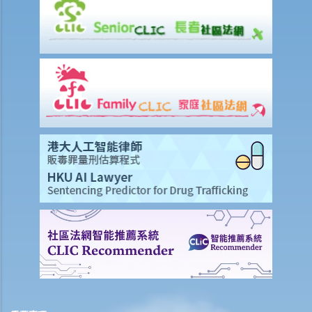
1. 如果業主沒有履行其維修責任， 租客可否扣起一部份租金？
2. 水龍頭損壞了。業主有責任作維修，但拒絕這樣做。我花了 $500 更
換新的水龍頭。我可否少交 $500 租金？
e) 暫緩租金
f) 租金調整
差餉、管理費及其他費用
追討欠租及收樓
1. 我的租客已經欠租兩個月，我怎樣才可以追討欠租及收回物業？
2. 我的租客已經欠租好幾個月。我可否不訴諸法庭而破門入屋、丟掉租
客的物品及轉換門鎖，以收回物業？
3. 我的租客因輕微漏水問題或不適/干擾而拒絕支付或扣除了幾個月的租
金。 他/她可以這樣做嗎？這是在追討欠租/沒收租賃權的案件中有效的
辯護理由嗎？
4. 有關執達事務
判決摘要1：租客繳交租金的責任獨立於租約中業主一方的承諾或責任
(Charmway Development Ltd 訴 Long China Engineering Ltd)
判決摘要2：租客未按時支付租金或其他應付款項之利息條款是可執行