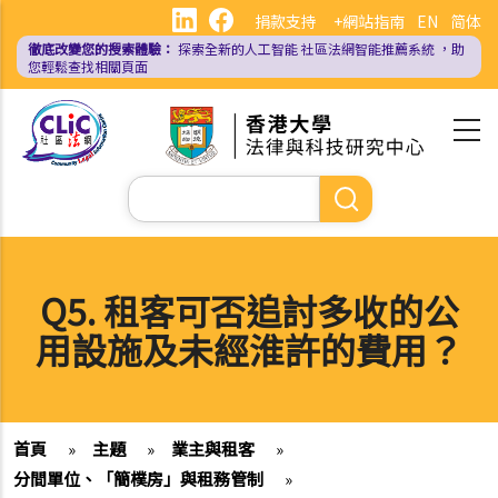
移
捐款支持
+網站指南
EN
简体
至
徹底改變您的搜索體驗：
探索全新的人工智能
社區法網智能推薦系統
，助
主
您輕鬆查找相關頁面
內
容
Search
Q5. 租客可否追討多收的公
用設施及未經淮許的費用？
首頁
»
主題
»
業主與租客
»
分間單位、「簡樸房」與租務管制
»