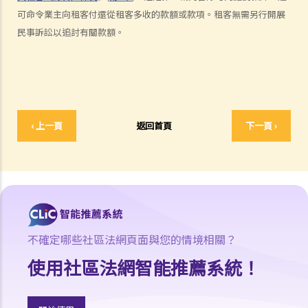
6. 我可否出租或以其他方式容許佔用人入住《房屋條例》下的資助房屋
可命令業主向租客付還從租客多收的款額或款項。租客無需另行開展
（例如公屋或居者有其屋計劃）？
民事訴訟以追討有關款額。
7. 外國人可以在香港租用物業嗎？
8. 如果我是公司派遣來香港工作的外國人，我在本地租用單位時有甚麼
需要特別注意？
9. 部份處所的地契中載有承諾、條款及細則不容許佔用人出租作住宅用
途 (例如：已登記或非登記寮屋、天台違例建築物、工業大廈、貨櫃屋
‹ 上一頁
返回首頁
下一頁 ›
或農地上的帳篷車)。涉及這類處所的租約具法律約束力嗎？
判決摘要1：若欠缺租約必須具備的條款，便不構成具法律約束力的合
約 (World Food Fair Ltd 訴 Hong Kong Island Development Ltd)
判決摘要2：無就租賃物業於租賃期間適合居住或適合租客使用的隱含
保證（陳敏莊 訴 唐幟章）
判決摘要3：干擾安寧享用需要對物業的享用造成一定程度的實質性物
不確定哪些社區法網頁面與您的情境相關？
理干擾（Ridge Ltd 訴 Golden Castle Ltd）
使用社區法網智能推薦系統！
判決摘要4：業主在簽署租約之後同意的事情在法律上很可能沒有約束
力（紀秋月 訴 蔡家榮）
在簽署租約之後，應該如何處理該等文件？