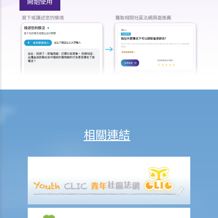
開始使用
1. 如何計算租約的印花稅？
2. 假若沒有為租約加蓋印花，會有甚麼後果？
3. 為甚麼有些租約必須在土地註冊處註冊，有些則毋須註冊？
判決摘要：物業買賣是否受到租賃續租選擇權約束取決於具體情況
(Chan Yiu Tong 訴 Wellmake Investments Ltd)
4. 物業稅如何計算？
租金
a) 概述
相關連結
b) 免租期
c) 分攤租金
1. 租約訂明須在每月1日預繳租金。租期即將在1月15日終止。租客須在
1月1日繳交整個月的租金嗎？如要的話，業主要在之後要向租客退回1
月16日至31日期間的租金嗎？
d) 繳付租金