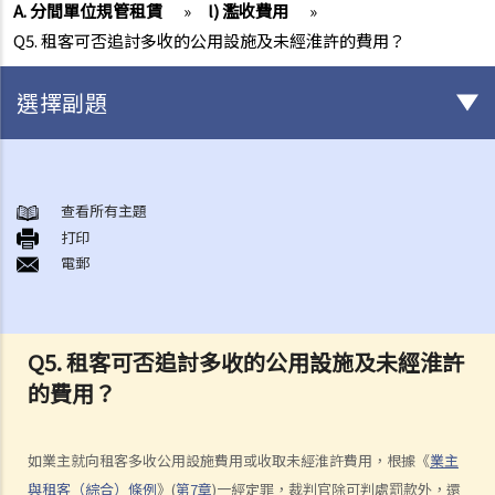
A. 分間單位規管租賃
»
l) 濫收費用
»
Q5. 租客可否追討多收的公用設施及未經淮許的費用？
選擇副題
簽署租約之前應注意的事項
1. 香港有甚麼政府部門專門處理有關租賃的事項？假若在租賃事項上出
查看所有主題
打印
現糾紛／問題，應向那一個部門求助？
電郵
2. 有關政府物業（例如公屋單位或政府商場舖位）的租務問題，我怎樣
能獲得更多資料？
3. 「租賃」（tenancy）和「特許權」（licence）有甚麼分別？
Q5. 租客可否追討多收的公用設施及未經淮許
4. 我可以轉換或使用我的物業（或其分隔式房間）批出短期租約/特許權
的費用？
以提供房間或床位（類似於Airbnb住宿或「膠囊旅館」）嗎？
5. 當雙方簽署正式租約之前，業主有時會要求租客簽署一份類似臨時租
約的文件（可能會被稱為「租契協議」或「租約確定書」）。簽署這份
如業主就向租客多收公用設施費用或收取未經淮許費用，根據《
業主
文件有甚麽後果？
與租客（綜合）條例
》(
第7章
)一經定罪，裁判官除可判處罰款外，還