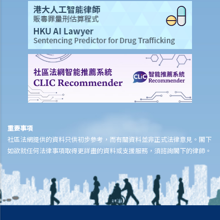
保險
人壽保險
受保人已失蹤了數年，其保單受益人可否向保險公司索取死亡賠償？
在處理索償時，保險公司會否接受中醫發出的醫療報告 / 醫生紙？
如果我的保單已經失效，但我重新繳交保費以嘗試令保單「復效」。我
可否在這段期間向保險公司索償？
我為同一項目（如住院或家居意外）購買了數份保險。我可否從所有保
單索取全數保額，或只可索取實際開支或損失？人壽保險的死亡賠償會
否有不同規定？
重要事項
社區法網提供的資料只供初步參考，而有關資料並非正式法律意見。閣下
醫療保險
如欲就任何法律事項取得更詳盡的資料或支援服務，須諮詢閣下的律師。
在處理索償時，保險公司會否接受中醫發出的醫療報告 / 醫生紙？
我為同一項目（如住院或家居意外）購買了數份保險。我可否從所有保
單索取全數保額，或只可索取實際開支或損失？
意外或個人傷亡保險
「意外受傷」的一般定義是甚麼？如果我受了傷但沒有表面傷痕，我可