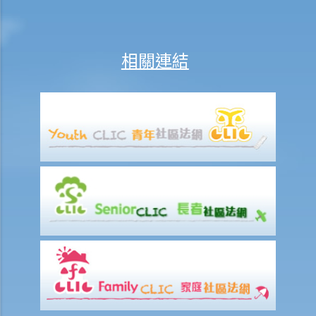
在甚麼情況下，僱主不需要為其僱員的工傷負上賠償責任？
賠償項目
相關連結
我的配偶在工作時因意外而死亡，我或我的家人可獲哪些賠償？
我在工作時因遇到意外而受傷及導致傷殘，我或我的家人可獲哪些賠
償？
除上述的賠償外，我可否就工傷而獲得其他賠償（例如醫藥費）？
工傷或有關意外之報告
僱主向勞工處報告與工作有關的意外之時限是多久？
僱員可否向勞工處報告與工作有關的意外？
其他有關工傷的事項
如何安排支付工傷賠償？
若然我不能與僱主和平地解決工傷賠償問題，將案件呈交法院的時限是
多久？
若然我對條例所給予的補償感到不滿，或者我認為僱主忽略了應有的安
全措施，我可否進一步提出申索？