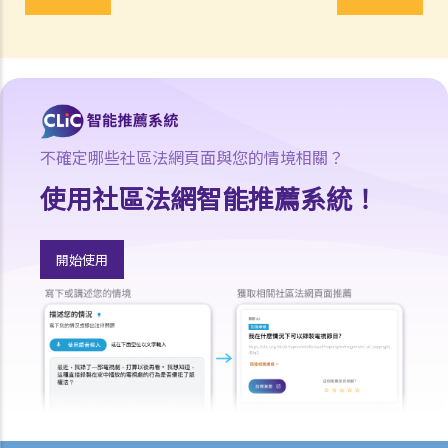
若我因人身傷害提出申索，可否申請法律援助？
法律援助
法律援助輔助計劃
香港律師會大埔火災緊急免費法律諮詢熱線
切勿尋求索償代理協助處理申索
不確定哪些社區法網頁面與您的情境相關？
逝者家屬
使用社區法網智能推薦系統！
我的家人在意外中身亡。我可否代表死者展開人身傷亡訴訟？在控告犯
錯的一方之前，我需要依循甚麼程序？
損害賠償陳述書
開始使用
涉及致命意外的申索
死因裁判法庭有甚麼作用？
火災中受傷的僱員
因工受傷以及有關補償
賠償責任
怎樣才算是因工及在僱用期間遭遇意外（簡稱工傷意外）？