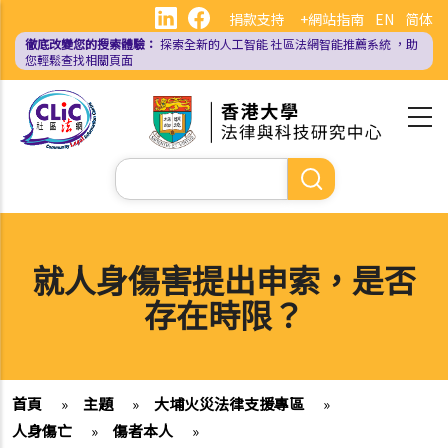
移
捐款支持
+網站指南
EN
简体
至
徹底改變您的搜索體驗：
探索全新的人工智能
社區法網智能推薦系統
，助
主
您輕鬆查找相關頁面
內
容
Search
就人身傷害提出申索，是否
存在時限？
首頁
»
主題
»
大埔火災法律支援專區
»
人身傷亡
»
傷者本人
»