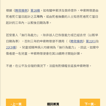
如何就人身傷害提出申索？
人身傷害訴訟所涉的法律程序
根據《
時效條例
》
第28條
，如有關申索涉及致命意外，申索時限是由
1. 申索信（原告人）及建設性的答覆（被告人）
死者死亡當日起計之
三年內
，或由死者撫養的人士知悉死者死亡當日
2. 傳訊令狀
起計的三年內，以較後日期為準。
3. 申索陳述書
4. 損害賠償陳述書
若受害人「無行為能力」，除非該人已恢復能力或已經去世（以較早
5. 抗辯書
日期為準），否則三年的申索時限便不適用（《
時效條例
》
第22(1)
及
6. 證明書（收費安排）
22(2)條
）。兒童或精神病人均被視為「無行為能力」，因此，如案中
7. 屬實申述
傷者是一名兒童，申索時限便會在其18歲時才開始計算。
8. 委託專家擬備報告的守則
不過，在公平及合理的情況下，法庭有酌情權去延長申索時限。
9. 核對表評檢及案件管理問卷
10. 案件管理會議
11. 審訊前的覆核
就人身傷害提出申索，是否存在時限？
就人身傷害提出申索，會取得多少賠償？
涉及非致命意外的申索
‹ 上一頁
返回首頁
下一頁 ›