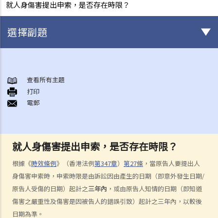
就人身傷害提出申索，是否存在時限？
選擇副題
身後事安排
A. 火葬
查看所有主題
打印
B. 骨灰安置所（靈灰安置所）
電郵
C. 土葬
D. 紀念花園
E. 骨灰撒海
就人身傷害提出申索，是否存在時限？
F. 遺體／骨殖／骨灰出入香港
人身傷亡
根據《
時效條例
》（香港法例
第347章
）
第27條
，當原告人要提出人
傷者本人
身傷害申索時，申索時限是由訴訟因由產生的日期（即意外發生日期/
原告人受傷的日期）起計之
三年內
，或由原告人知情的日期（即知道
何謂「人身傷害」？
傷害之嚴重性及傷害是因被告人的錯誤引致）起計之三年內，以較後
我受傷後，何時可提出申索？
日期為準。