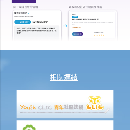
法律援助
法律援助輔助計劃
香港律師會大埔火災緊急免費法律諮詢熱線
切勿尋求索償代理協助處理申索
逝者家屬
我的家人在意外中身亡。我可否代表死者展開人身傷亡訴訟？在控告犯
錯的一方之前，我需要依循甚麼程序？
損害賠償陳述書
涉及致命意外的申索
相關連結
死因裁判法庭有甚麼作用？
火災中受傷的僱員
因工受傷以及有關補償
賠償責任
怎樣才算是因工及在僱用期間遭遇意外（簡稱工傷意外）？
在甚麼情況下，僱主不需要為其僱員的工傷負上賠償責任？