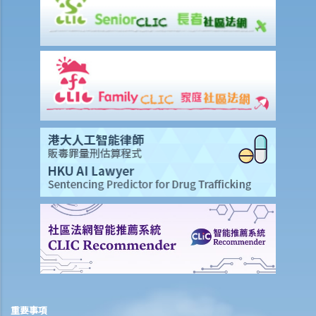
賠償項目
我的配偶在工作時因意外而死亡，我或我的家人可獲哪些賠償？
我在工作時因遇到意外而受傷及導致傷殘，我或我的家人可獲哪些賠
償？
除上述的賠償外，我可否就工傷而獲得其他賠償（例如醫藥費）？
工傷或有關意外之報告
僱主向勞工處報告與工作有關的意外之時限是多久？
僱員可否向勞工處報告與工作有關的意外？
其他有關工傷的事項
如何安排支付工傷賠償？
若然我不能與僱主和平地解決工傷賠償問題，將案件呈交法院的時限是
多久？
若然我對條例所給予的補償感到不滿，或者我認為僱主忽略了應有的安
全措施，我可否進一步提出申索？
保險
重要事項