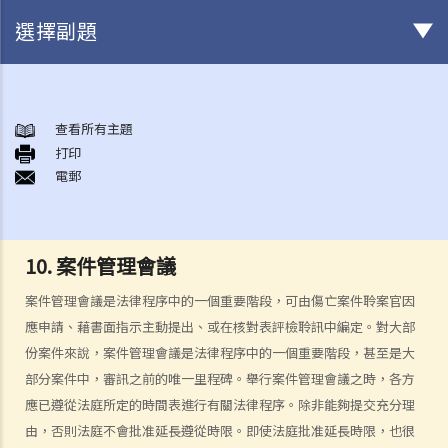
選擇副題
身後事安排
A. 火葬
查看所有主題
打印
B. 骨灰安置所（靈灰安置所）
電郵
C. 土葬
D. 紀念花園
E. 骨灰撒海
10.
案件管理會議
F. 遺體／骨殖／骨灰出入香港
人身傷亡
案件管理會議是法律程序中的一個重要階段，可由傷亡案件聆案官因
傷者本人
應申請、藉書面指示主動提出、或在核對表評檢聆訊中編定。對大部
份案件來說，案件管理會議是法律程序中的一個重要階段，甚至是大
何謂「人身傷害」？
部分案件中，審訊之前的唯一里程碑。舉行案件管理會議之時，各方
我受傷後，何時可提出申索？
應已遵從法庭所定的時間表進行有關法律程序。除非能夠提交充分理
如何就人身傷害提出申索？
由，否則法庭不會批准延長遵從時限。即使法庭批准延長時限，也很
人身傷害訴訟所涉的法律程序