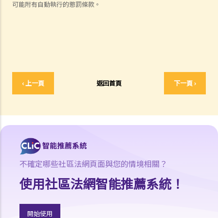
可能附有自動執行的懲罰條款。
1. 申索信（原告人）及建設性的答覆（被告人）
2. 傳訊令狀
3. 申索陳述書
4. 損害賠償陳述書
5. 抗辯書
6. 證明書（收費安排）
‹ 上一頁
返回首頁
下一頁 ›
7. 屬實申述
8. 委託專家擬備報告的守則
9. 核對表評檢及案件管理問卷
10. 案件管理會議
11. 審訊前的覆核
就人身傷害提出申索，是否存在時限？
不確定哪些社區法網頁面與您的情境相關？
就人身傷害提出申索，會取得多少賠償？
使用社區法網智能推薦系統！
涉及非致命意外的申索
若我因人身傷害提出申索，可否申請法律援助？
開始使用