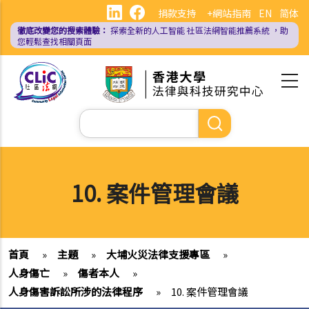
移
捐款支持
+網站指南
EN
简体
至
徹底改變您的搜索體驗：
探索全新的人工智能
社區法網智能推薦系統
，助
主
您輕鬆查找相關頁面
內
容
Search
10. 案件管理會議
首頁
»
主題
»
大埔火災法律支援專區
»
人身傷亡
»
傷者本人
»
人身傷害訴訟所涉的法律程序
»
10. 案件管理會議