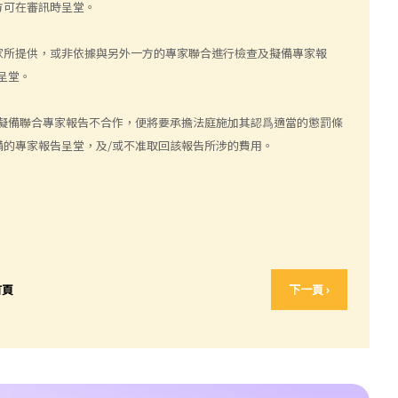
方可在審訊時呈堂。
家所提供，或非依據與另外一方的專家聯合進行檢查及擬備專家報
呈堂。
擬備聯合專家報告不合作，便將要承擔法庭施加其認爲適當的懲罰條
的專家報告呈堂，及/或不准取回該報告所涉的費用。
首頁
下一頁 ›