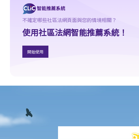
3. 申索陳述書
4. 損害賠償陳述書
不確定哪些社區法網頁面與您的情境相關？
5. 抗辯書
使用社區法網智能推薦系統！
6. 證明書（收費安排）
7. 屬實申述
8. 委託專家擬備報告的守則
開始使用
9. 核對表評檢及案件管理問卷
10. 案件管理會議
11. 審訊前的覆核
就人身傷害提出申索，是否存在時限？
就人身傷害提出申索，會取得多少賠償？
涉及非致命意外的申索
若我因人身傷害提出申索，可否申請法律援助？
法律援助
法律援助輔助計劃