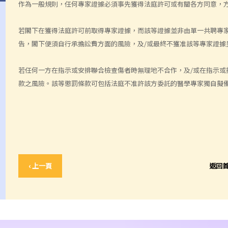
作為一般規則，任何專家證據必須事先獲得法庭許可或有關各方同意，
若閣下在獲得法庭許可前取得專家證據，而該等證據並非由單一共聘專
告，閣下便須自行承擔訟費方面的風險，及/或最終不獲准該等專家證據
若任何一方在指示或安排聯合檢查傷者時無理地不合作，及/或在指示或
款之風險。該等懲罰條款可包括法庭不准許該方委託的醫學專家獨自擬備
‹ 上一頁
返回