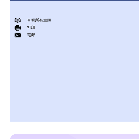
身後事安排
查看所有主題
A. 火葬
打印
B. 骨灰安置所（靈灰安置所）
電郵
C. 土葬
D. 紀念花園
E. 骨灰撒海
F. 遺體／骨殖／骨灰出入香港
人身傷亡
傷者本人
何謂「人身傷害」？
我受傷後，何時可提出申索？
如何就人身傷害提出申索？
人身傷害訴訟所涉的法律程序
1. 申索信（原告人）及建設性的答覆（被告人）
2. 傳訊令狀