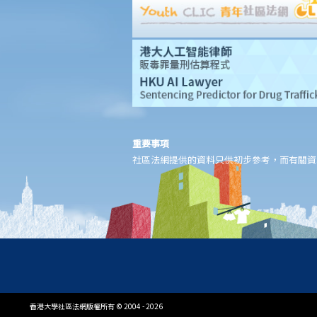
香港律師會大埔火災緊急免費法律諮詢熱線
切勿尋求索償代理協助處理申索
逝者家屬
我的家人在意外中身亡。我可否代表死者展開人身傷亡訴訟？在控
告犯錯的一方之前，我需要依循甚麼程序？
損害賠償陳述書
涉及致命意外的申索
重要事項
死因裁判法庭有甚麼作用？
社區法網提供的資料只供初步參考，而有關資
火災中受傷的僱員
因工受傷以及有關補償
賠償責任
怎樣才算是因工及在僱用期間遭遇意外（簡稱工傷意外）？
在甚麼情況下，僱主不需要為其僱員的工傷負上賠償責任？
賠償項目
我的配偶在工作時因意外而死亡，我或我的家人可獲哪些賠償？
香港大學社區法網版權所有 © 2004 - 2026