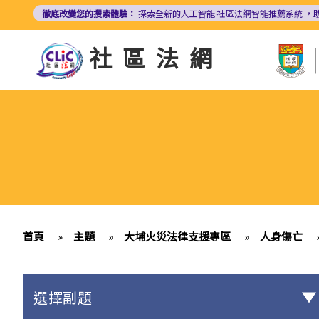
移
徹底改變您的搜索體驗：
探索全新的人工智能
社區法網智能推薦系統
，
至
主
社區法網
內
容
首頁
»
主題
»
大埔火災法律支援專區
»
人身傷亡
選擇副題