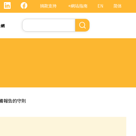
捐款支持
+網站指南
EN
简体
Search
法網
擬備報告的守則