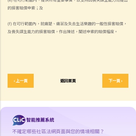
法律援助
的損害賠償申索；及
法律援助輔助計劃
香港律師會大埔火災緊急免費法律諮詢熱線
(f) 在可行範圍內，就痛楚、痛苦及失去生活樂趣的一般性損害賠償，
切勿尋求索償代理協助處理申索
及喪失謀生能力的損害賠償，作出陳述，闡述申索的賠償幅度。
逝者家屬
我的家人在意外中身亡。我可否代表死者展開人身傷亡訴訟？在控告犯
錯的一方之前，我需要依循甚麼程序？
損害賠償陳述書
涉及致命意外的申索
‹ 上一頁
返回首頁
下一頁 ›
死因裁判法庭有甚麼作用？
火災中受傷的僱員
因工受傷以及有關補償
賠償責任
怎樣才算是因工及在僱用期間遭遇意外（簡稱工傷意外）？
在甚麼情況下，僱主不需要為其僱員的工傷負上賠償責任？
不確定哪些社區法網頁面與您的情境相關？