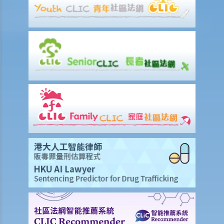
人壽保險
受保人已失蹤了數年，其保單受益人可否向保險公司索取死亡賠償？
在處理索償時，保險公司會否接受中醫發出的醫療報告 / 醫生紙？
如果我的保單已經失效，但我重新繳交保費以嘗試令保單「復效」。我
可否在這段期間向保險公司索償？
我為同一項目（如住院或家居意外）購買了數份保險。我可否從所有保
單索取全數保額，或只可索取實際開支或損失？人壽保險的死亡賠償會
否有不同規定？
醫療保險
在處理索償時，保險公司會否接受中醫發出的醫療報告 / 醫生紙？
我為同一項目（如住院或家居意外）購買了數份保險。我可否從所有保
單索取全數保額，或只可索取實際開支或損失？
意外或個人傷亡保險
「意外受傷」的一般定義是甚麼？如果我受了傷但沒有表面傷痕，我可
否向保險公司索償？