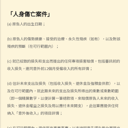
1. 申索信（原告人）及建設性的答覆（被告人）
「人身傷亡案件」
2. 傳訊令狀
3. 申索陳述書
(a) 原告人的出生日期；
4. 損害賠償陳述書
5. 抗辯書
(b) 原告人的傷勢摘要、接受的治療、永久性殘疾（如有），以及對該
殘疾的預斷（在可行範圍内）；
6. 證明書（收費安排）
7. 屬實申述
(c) 就已招致的損失和支出而提出的任何專項損害賠償，包括審訊前的
8. 委託專家擬備報告的守則
收入損失，連同意外前12個月受僱收入的所有詳情；
9. 核對表評檢及案件管理問卷
10. 案件管理會議
(d) 估計未來支出及損失（包括收入損失、退休金及強積金供款），以
11. 審訊前的覆核
及在可行範圍內，就此類未來的支出及損失所得出的乘數或乘數範圍
就人身傷害提出申索，是否存在時限？
（即一個精算數字，以便計算一筆總款項，來賠償原告人未來的收入
就人身傷害提出申索，會取得多少賠償？
損失、退休金權益之損失及用以應付未來開支），此估算應提供任何
涉及非致命意外的申索
納入「意外後收入」的項目詳情；
若我因人身傷害提出申索，可否申請法律援助？
(e) 在可行範圍內，提供所有重要事實，以支持因喪失謀生能力而提出