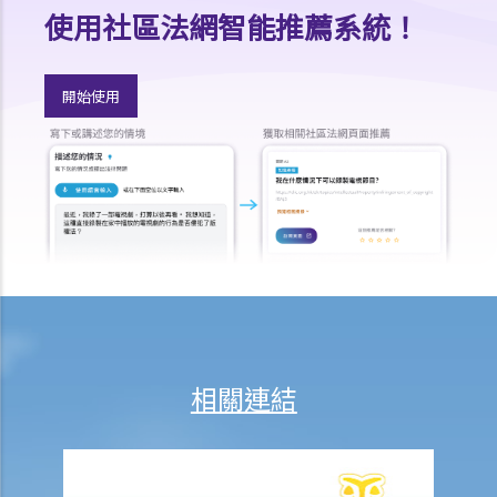
賠償項目
使用社區法網智能推薦系統！
我的配偶在工作時因意外而死亡，我或我的家人可獲哪些賠償？
我在工作時因遇到意外而受傷及導致傷殘，我或我的家人可獲哪些賠
開始使用
償？
除上述的賠償外，我可否就工傷而獲得其他賠償（例如醫藥費）？
工傷或有關意外之報告
僱主向勞工處報告與工作有關的意外之時限是多久？
僱員可否向勞工處報告與工作有關的意外？
其他有關工傷的事項
如何安排支付工傷賠償？
若然我不能與僱主和平地解決工傷賠償問題，將案件呈交法院的時限是
多久？
相關連結
若然我對條例所給予的補償感到不滿，或者我認為僱主忽略了應有的安
全措施，我可否進一步提出申索？
保險