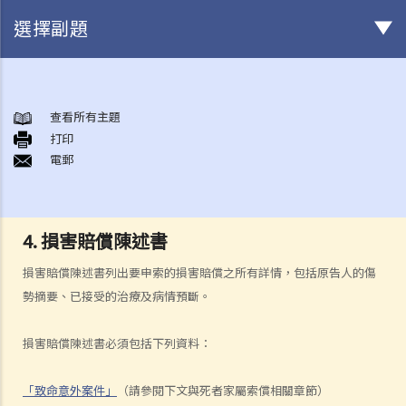
選擇副題
身後事安排
A. 火葬
查看所有主題
打印
B. 骨灰安置所（靈灰安置所）
電郵
C. 土葬
D. 紀念花園
E. 骨灰撒海
4. 損害賠償陳述書
F. 遺體／骨殖／骨灰出入香港
人身傷亡
損害賠償陳述書列出要申索的損害賠償之所有詳情，包括原告人的傷
傷者本人
勢摘要、已接受的治療及病情預斷。
何謂「人身傷害」？
損害賠償陳述書必須包括下列資料：
我受傷後，何時可提出申索？
如何就人身傷害提出申索？
「致命意外案件」
（請參閱下文與死者家屬索償相關章節）
人身傷害訴訟所涉的法律程序