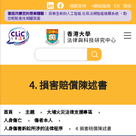
移
捐款支持
+網站指南
EN
简体
至
徹底改變您的搜索體驗：
探索全新的人工智能
社區法網智能推薦系統
，助
主
您輕鬆查找相關頁面
內
容
Search
4. 損害賠償陳述書
首頁
»
主題
»
大埔火災法律支援專區
»
人身傷亡
»
傷者本人
»
人身傷害訴訟所涉的法律程序
»
4. 損害賠償陳述書