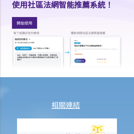
使用社區法網智能推薦系統！
法律援助
法律援助輔助計劃
香港律師會大埔火災緊急免費法律諮詢熱線
開始使用
切勿尋求索償代理協助處理申索
逝者家屬
我的家人在意外中身亡。我可否代表死者展開人身傷亡訴訟？在控告犯
錯的一方之前，我需要依循甚麼程序？
損害賠償陳述書
涉及致命意外的申索
死因裁判法庭有甚麼作用？
火災中受傷的僱員
相關連結
因工受傷以及有關補償
賠償責任
怎樣才算是因工及在僱用期間遭遇意外（簡稱工傷意外）？
在甚麼情況下，僱主不需要為其僱員的工傷負上賠償責任？