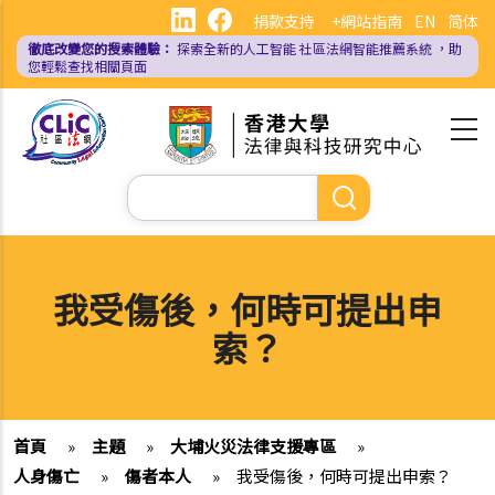
移
捐款支持
+網站指南
EN
简体
至
徹底改變您的搜索體驗：
探索全新的人工智能
社區法網智能推薦系統
，助
主
您輕鬆查找相關頁面
內
容
Search
我受傷後，何時可提出申
索？
首頁
»
主題
»
大埔火災法律支援專區
»
人身傷亡
»
傷者本人
»
我受傷後，何時可提出申索？