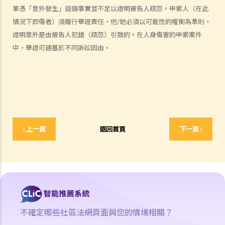
人身傷害訴訟所涉的法律程序
單憑「意外發生」這個事實並不足以證明被告人疏忽。申索人（在此
1. 申索信（原告人）及建設性的答覆（被告人）
情況下即傷者）須履行舉證責任，他/她必須以可能性的權衡為準則，
2. 傳訊令狀
證明意外是由被告人犯錯（疏忽）引致的。在人身傷害的申索案件
3. 申索陳述書
中，舉證可建基於不同訴訟因由。
4. 損害賠償陳述書
5. 抗辯書
6. 證明書（收費安排）
7. 屬實申述
8. 委託專家擬備報告的守則
9. 核對表評檢及案件管理問卷
‹ 上一頁
返回首頁
下一頁 ›
10. 案件管理會議
11. 審訊前的覆核
就人身傷害提出申索，是否存在時限？
就人身傷害提出申索，會取得多少賠償？
涉及非致命意外的申索
不確定哪些社區法網頁面與您的情境相關？
若我因人身傷害提出申索，可否申請法律援助？