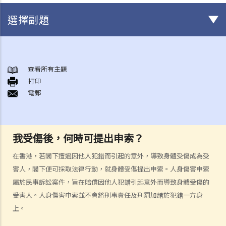
選擇副題
身後事安排
A. 火葬
查看所有主題
打印
B. 骨灰安置所（靈灰安置所）
電郵
C. 土葬
D. 紀念花園
E. 骨灰撒海
我受傷後，何時可提出申索？
F. 遺體／骨殖／骨灰出入香港
人身傷亡
在香港，若閣下遭遇因他人犯錯而引起的意外，導致身體受傷成為受
傷者本人
害人，閣下便可採取法律行動，就身體受傷提出申索。人身傷害申索
屬於民事訴訟案件，旨在賠償因他人犯錯引起意外而導致身體受傷的
何謂「人身傷害」？
受害人。人身傷害申索並不會將刑事責任及刑罰加諸於犯錯一方身
我受傷後，何時可提出申索？
上。
如何就人身傷害提出申索？