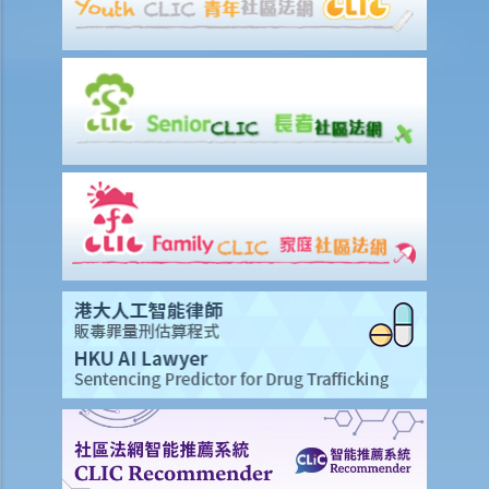
賠償項目
我的配偶在工作時因意外而死亡，我或我的家人可獲哪些賠償？
我在工作時因遇到意外而受傷及導致傷殘，我或我的家人可獲哪些賠
償？
除上述的賠償外，我可否就工傷而獲得其他賠償（例如醫藥費）？
工傷或有關意外之報告
僱主向勞工處報告與工作有關的意外之時限是多久？
僱員可否向勞工處報告與工作有關的意外？
其他有關工傷的事項
如何安排支付工傷賠償？
若然我不能與僱主和平地解決工傷賠償問題，將案件呈交法院的時限是
多久？
若然我對條例所給予的補償感到不滿，或者我認為僱主忽略了應有的安
全措施，我可否進一步提出申索？
保險