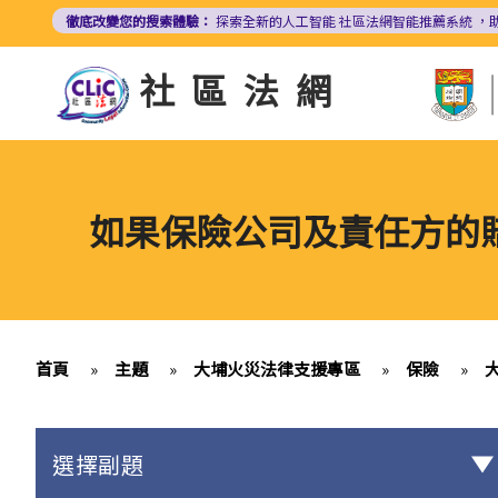
移
徹底改變您的搜索體驗：
探索全新的人工智能
社區法網智能推薦系統
，
至
主
社區法網
內
容
如果保險公司及責任方的
首頁
»
主題
»
大埔火災法律支援專區
»
保險
»
選擇副題