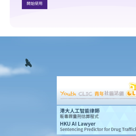
開始使用
3. 申索陳述書
4. 損害賠償陳述書
5. 抗辯書
6. 證明書（收費安排）
7. 屬實申述
8. 委託專家擬備報告的守則
9. 核對表評檢及案件管理問卷
10. 案件管理會議
11. 審訊前的覆核
就人身傷害提出申索，是否存在時限？
就人身傷害提出申索，會取得多少賠償？
涉及非致命意外的申索
若我因人身傷害提出申索，可否申請法律援助？
法律援助
法律援助輔助計劃