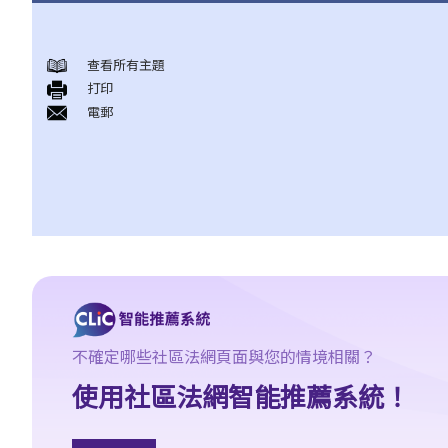
身後事安排
查看所有主題
A. 火葬
打印
B. 骨灰安置所（靈灰安置所）
電郵
C. 土葬
D. 紀念花園
E. 骨灰撒海
F. 遺體／骨殖／骨灰出入香港
人身傷亡
傷者本人
何謂「人身傷害」？
我受傷後，何時可提出申索？
如何就人身傷害提出申索？
不確定哪些社區法網頁面與您的情境相關？
人身傷害訴訟所涉的法律程序
使用社區法網智能推薦系統！
1. 申索信（原告人）及建設性的答覆（被告人）
2. 傳訊令狀