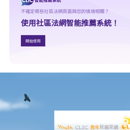
3. 申索陳述書
不確定哪些社區法網頁面與您的情境相關？
4. 損害賠償陳述書
使用社區法網智能推薦系統！
5. 抗辯書
6. 證明書（收費安排）
7. 屬實申述
開始使用
8. 委託專家擬備報告的守則
9. 核對表評檢及案件管理問卷
10. 案件管理會議
11. 審訊前的覆核
就人身傷害提出申索，是否存在時限？
就人身傷害提出申索，會取得多少賠償？
涉及非致命意外的申索
若我因人身傷害提出申索，可否申請法律援助？
法律援助
法律援助輔助計劃