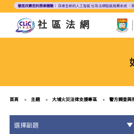
移
徹底改變您的搜索體驗：
探索全新的人工智能
社區法網智能推薦系統
，
至
主
社區法網
內
容
首頁
»
主題
»
大埔火災法律支援專區
»
警方調查與
選擇副題