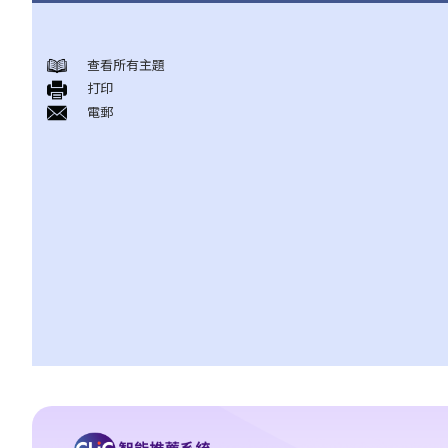
身後事安排
查看所有主題
A. 火葬
打印
B. 骨灰安置所（靈灰安置所）
電郵
C. 土葬
D. 紀念花園
E. 骨灰撒海
F. 遺體／骨殖／骨灰出入香港
人身傷亡
傷者本人
何謂「人身傷害」？
我受傷後，何時可提出申索？
如何就人身傷害提出申索？
人身傷害訴訟所涉的法律程序
1. 申索信（原告人）及建設性的答覆（被告人）
2. 傳訊令狀