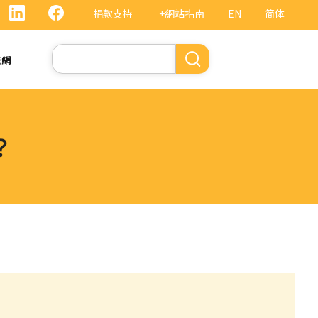
捐款支持
+網站指南
EN
简体
Search
法網
？