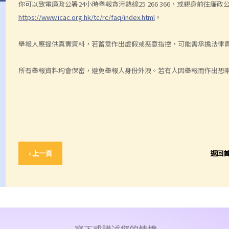
你可以致電廉政公署24小時舉報貪污熱線25 266 366，或親身前往
https://www.icac.org.hk/tc/rc/faq/index.html
。
舉報人應提供真實資料，若蓄意作出虛假或惡意指控，可能需承擔法律
所有舉報資料均會保密，避免舉報人身份外洩。若有人因舉報而作出恐
‹ 上一頁
返回