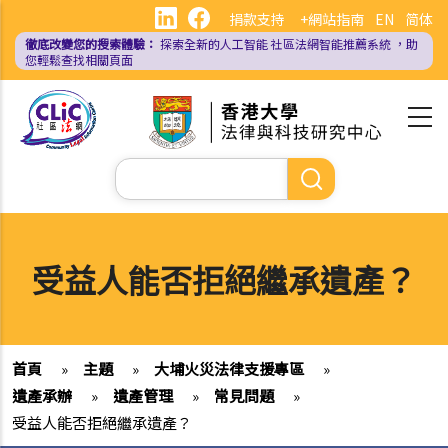
移
捐款支持
+網站指南
EN
简体
至
徹底改變您的搜索體驗：
探索全新的人工智能
社區法網智能推薦系統
，助
主
您輕鬆查找相關頁面
內
容
Search
受益人能否拒絕繼承遺產？
首頁
»
主題
»
大埔火災法律支援專區
»
遺產承辦
»
遺產管理
»
常見問題
»
受益人能否拒絕繼承遺產？