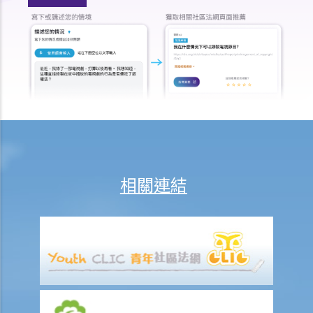
法律援助
法律援助輔助計劃
香港律師會大埔火災緊急免費法律諮詢熱線
切勿尋求索償代理協助處理申索
逝者家屬
我的家人在意外中身亡。我可否代表死者展開人身傷亡訴訟？在控告犯
錯的一方之前，我需要依循甚麼程序？
損害賠償陳述書
涉及致命意外的申索
相關連結
死因裁判法庭有甚麼作用？
火災中受傷的僱員
因工受傷以及有關補償
賠償責任
怎樣才算是因工及在僱用期間遭遇意外（簡稱工傷意外）？
在甚麼情況下，僱主不需要為其僱員的工傷負上賠償責任？