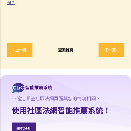
辦？
」。
1. 申索信（原告人）及建設性的答覆（被告人）
2. 傳訊令狀
3. 申索陳述書
4. 損害賠償陳述書
5. 抗辯書
6. 證明書（收費安排）
‹ 上一頁
返回首頁
下一頁 ›
7. 屬實申述
8. 委託專家擬備報告的守則
9. 核對表評檢及案件管理問卷
10. 案件管理會議
11. 審訊前的覆核
就人身傷害提出申索，是否存在時限？
不確定哪些社區法網頁面與您的情境相關？
就人身傷害提出申索，會取得多少賠償？
使用社區法網智能推薦系統！
涉及非致命意外的申索
若我因人身傷害提出申索，可否申請法律援助？
開始使用