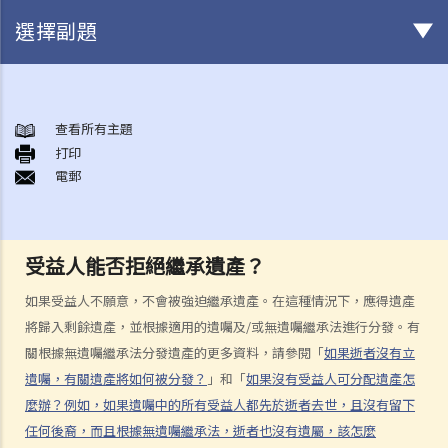
選擇副題
身後事安排
A. 火葬
查看所有主題
打印
B. 骨灰安置所（靈灰安置所）
電郵
C. 土葬
D. 紀念花園
E. 骨灰撒海
受益人能否拒絕繼承遺產？
F. 遺體／骨殖／骨灰出入香港
人身傷亡
如果受益人不願意，不會被強迫繼承遺產。在這種情況下，應得遺產
傷者本人
將歸入剩餘遺產，並根據適用的遺囑及/或無遺囑繼承法進行分發。有
關根據無遺囑繼承法分發遺產的更多資料，請參閱「
如果逝者沒有立
何謂「人身傷害」？
遺囑，有關遺產將如何被分發？
」和「
如果沒有受益人可分配遺產怎
我受傷後，何時可提出申索？
麼辦？例如，如果遺囑中的所有受益人都先於逝者去世，且沒有留下
如何就人身傷害提出申索？
任何後裔，而且根據無遺囑繼承法，逝者也沒有遺屬，該怎麼
人身傷害訴訟所涉的法律程序