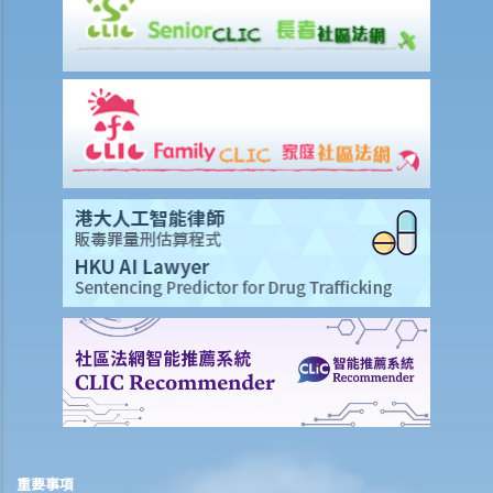
賠償項目
我的配偶在工作時因意外而死亡，我或我的家人可獲哪些賠償？
我在工作時因遇到意外而受傷及導致傷殘，我或我的家人可獲哪些賠
償？
除上述的賠償外，我可否就工傷而獲得其他賠償（例如醫藥費）？
工傷或有關意外之報告
僱主向勞工處報告與工作有關的意外之時限是多久？
僱員可否向勞工處報告與工作有關的意外？
其他有關工傷的事項
如何安排支付工傷賠償？
若然我不能與僱主和平地解決工傷賠償問題，將案件呈交法院的時限是
多久？
若然我對條例所給予的補償感到不滿，或者我認為僱主忽略了應有的安
全措施，我可否進一步提出申索？
保險
重要事項