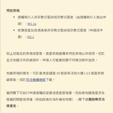
怎樣才算是因工及在僱用期間遭遇意外（簡稱工傷意外）？
在甚麼情況下，僱主不需要為其僱員的工傷負上賠償責任？
特定表格
賠償項目
遺囑執行人非宗教式誓詞或宗教式誓章（由遺囑執行人提出申
請）：
W1.1a
我的配偶在工作時因意外而死亡，我或我的家人可獲哪些賠償？
核實資產及負債清單非宗教式誓詞或宗教式誓章（申請授予
我在工作時因遇到意外而受傷及導致傷殘，我或我的家人可獲哪些賠
書）：
N2.1
償？
除上述的賠償外，我可否就工傷而獲得其他賠償（例如醫藥費）？
就上述提及的表格或誓章，遺產承辦處備有特定表格以供使用。但於
工傷或有關意外之報告
呈交有關文件的過程中，申請人可能要因應不同情況再作加改。
僱主向勞工處報告與工作有關的意外之時限是多久？
僱員可否向勞工處報告與工作有關的意外？
有關表格的樣本，可於香港金鐘道 38 號高等法院大樓 LG3 遺產承辦
其他有關工傷的事項
處索取，或於
司法機構網頁
下載。
如何安排支付工傷賠償？
雖然閣下可自行申請遺囑認證書或遺產管理書，但如果有關遺產涉及
若然我不能與僱主和平地解決工傷賠償問題，將案件呈交法院的時限是
複雜的問題或爭議（例如逝者在海外擁有物業），閣下便
應該尋求法
多久？
律意見
。
若然我對條例所給予的補償感到不滿，或者我認為僱主忽略了應有的安