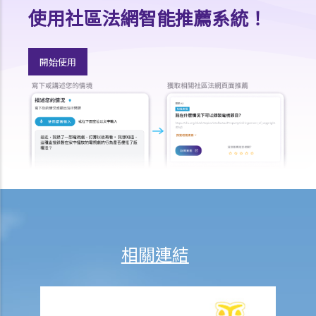
「意外受傷」的一般定義是甚麼？如果我受了傷但沒有表面傷痕，我可
使用社區法網智能推薦系統！
否向保險公司索償？
「永久傷殘」和「暫時性傷殘」的一般定義是甚麼？保險公司支付了一
開始使用
筆永久傷殘賠償給我，但兩年後我奇蹟地復原，保險公司可否向我討回
部分賠償？
在人身傷亡訴訟中，我已從犯錯一方獲得賠償。這些賠償會否抵銷保險
公司的賠款？
家居保險
如果我的居所和屋內家具均已損毁，保險公司會否全數賠償我的損失？
保險公司會否在支付賠償之前先作出專業評估？
我是大廈內某個單位的業主，而大廈本身已經購有第三者責任保險。如
果有訪客或住客在大廈內遇上意外受傷，我是否可以置身事外？
相關連結
我對賠償金額及保險代理 / 保險公司的行為極之不滿。我應否訴諸法庭
或向其他認可機構投訴？法庭或其他機構有否就每項索償或投訴設立賠
償上限？
大埔火災特定情況