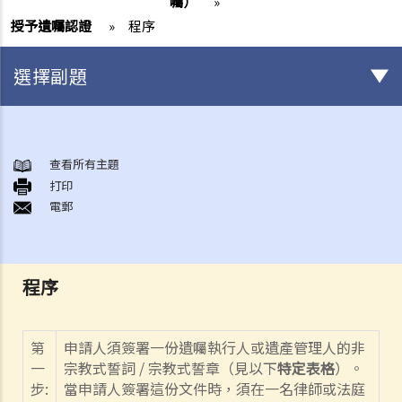
囑）
»
授予遺囑認證
»
程序
選擇副題
身後事安排
A. 火葬
查看所有主題
打印
B. 骨灰安置所（靈灰安置所）
電郵
C. 土葬
D. 紀念花園
E. 骨灰撒海
程序
F. 遺體／骨殖／骨灰出入香港
人身傷亡
傷者本人
第
申請人須簽署一份遺囑執行人或遺產管理人的非
一
宗教式誓詞
/
宗教式誓章（見以下
特定表格
）。
何謂「人身傷害」？
步:
當申請人簽署這份文件時，須在一名律師或法庭
我受傷後，何時可提出申索？