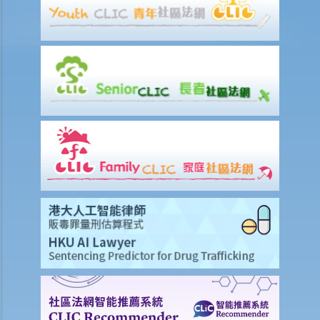
哪些類型的保險可以涵蓋因火災造成的損失？哪些類型的損失可能獲得
保障？
火警發生後，我應該立即做些甚麼，以保障我在保險單下的權利？
火警發生後，我需要在多快時間內通知保險公司？如果我遲報索償會有
什麼後果？
向保險公司申請賠償的程序是什麼？
我需要準備甚麼文件來支持我的索償？
我可否在保險公司檢查物業之前先行進行緊急維修？這樣會否影響我的
索償？
如果業主和租客各自都有獨立的家居保險保單，對於同一宗火災事故，
雙方的責任及賠償如何分配？
如果我同時受自己的家居保險及大廈的樓宇保險保障，在實務上如何處
理重複保險的問題？
如果大廈業主立案法團持有大廈保險，業主或租客是否有權獲得該保險
的賠償？賠償如何在所有受影響人士之間分配？
如果我在家中經營生意，我可否根據家居保險索償業務中斷損失，還是