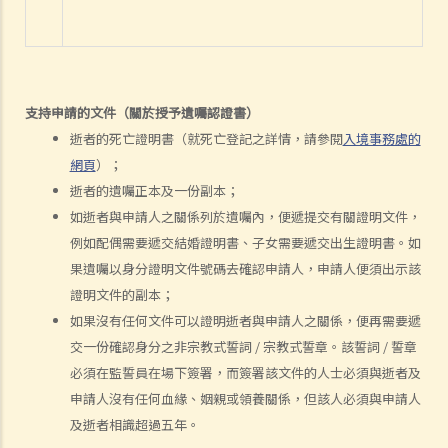
若我因人身傷害提出申索，可否申請法律援助？
法律援助
法律援助輔助計劃
支持申請的文件（關於授予遺囑認證書）
香港律師會大埔火災緊急免費法律諮詢熱線
逝者的死亡證明書（就死亡登記之詳情，請參閱
入境事務處的
切勿尋求索償代理協助處理申索
網頁
）；
逝者家屬
逝者的遺囑正本及一份副本；
我的家人在意外中身亡。我可否代表死者展開人身傷亡訴訟？在控告犯
如逝者與申請人之關係列於遺囑內，便遞提交有關證明文件，
錯的一方之前，我需要依循甚麼程序？
例如配偶需要遞交結婚證明書、子女需要遞交出生證明書。如
損害賠償陳述書
果遺囑以身分證明文件號碼去確認申請人，申請人便須出示該
證明文件的副本；
涉及致命意外的申索
如果沒有任何文件可以證明逝者與申請人之關係，便再需要遞
死因裁判法庭有甚麼作用？
交一份確認身分之非宗教式誓詞 / 宗教式誓章。該誓詞 / 誓章
火災中受傷的僱員
必須在監誓員在場下簽署，而簽署該文件的人士必須與逝者及
因工受傷以及有關補償
申請人沒有任何血緣、姻親或領養關係，但該人必須與申請人
賠償責任
及逝者相識超過五年。