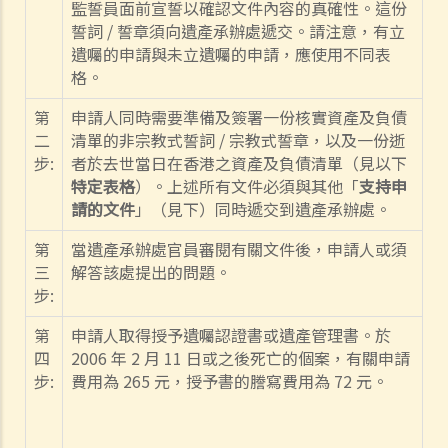
監誓員面前宣誓以確認文件內容的真確性。這份
如何就人身傷害提出申索？
誓詞
/
誓章須向遺產承辦處遞交。請注意，有立
人身傷害訴訟所涉的法律程序
遺囑的申請與未立遺囑的申請，應使用不同表
格。
1. 申索信（原告人）及建設性的答覆（被告人）
2. 傳訊令狀
第
申請人同時需要準備及簽署一份核實資產及負債
3. 申索陳述書
二
清單的非宗教式誓詞
/
宗教式誓章，以及一份逝
步:
者於去世當日在香港之資產及負債清單（見以下
4. 損害賠償陳述書
特定表格
）。上述所有文件必須與其他「
支持申
5. 抗辯書
請的文件
」（見下）同時遞交到遺產承辦處。
6. 證明書（收費安排）
7. 屬實申述
第
當遺產承辦處官員審閱有關文件後，申請人或須
三
解答該處提出的問題。
8. 委託專家擬備報告的守則
步:
9. 核對表評檢及案件管理問卷
10. 案件管理會議
第
申請人取得授予遺囑認證書或遺產管理書。於
11. 審訊前的覆核
四
2006
年
2
月
11
日或之後死亡的個案，有關申請
步:
費用為
265
元，授予書的謄寫費用為
72
元。
就人身傷害提出申索，是否存在時限？
就人身傷害提出申索，會取得多少賠償？
涉及非致命意外的申索