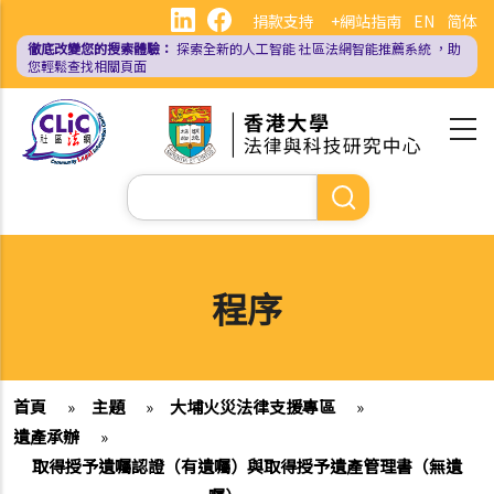
移
捐款支持
+網站指南
EN
简体
至
徹底改變您的搜索體驗：
探索全新的人工智能
社區法網智能推薦系統
，助
主
您輕鬆查找相關頁面
內
容
Search
程序
首頁
»
主題
»
大埔火災法律支援專區
»
遺產承辦
»
取得授予遺囑認證（有遺囑）與取得授予遺產管理書（無遺