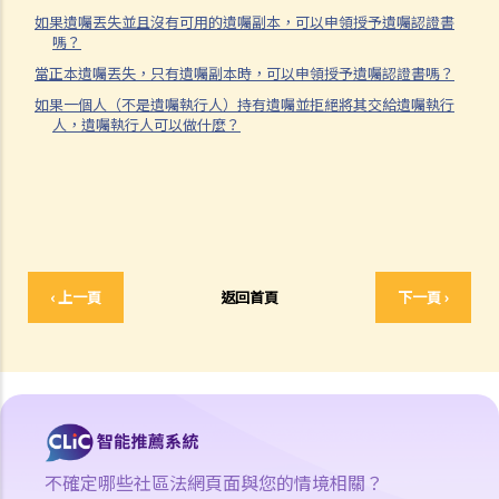
全措施，我可否進一步提出申索？
如果遺囑丟失並且沒有可用的遺囑副本，可以申領授予遺囑認證書
嗎？
保險
當正本遺囑丟失，只有遺囑副本時，可以申領授予遺囑認證書嗎？
人壽保險
如果一個人（不是遺囑執行人）持有遺囑並拒絕將其交給遺囑執行
人，遺囑執行人可以做什麼？
受保人已失蹤了數年，其保單受益人可否向保險公司索取死亡賠償？
在處理索償時，保險公司會否接受中醫發出的醫療報告 / 醫生紙？
如果我的保單已經失效，但我重新繳交保費以嘗試令保單「復效」。我
可否在這段期間向保險公司索償？
我為同一項目（如住院或家居意外）購買了數份保險。我可否從所有保
單索取全數保額，或只可索取實際開支或損失？人壽保險的死亡賠償會
‹ 上一頁
返回首頁
下一頁 ›
否有不同規定？
醫療保險
在處理索償時，保險公司會否接受中醫發出的醫療報告 / 醫生紙？
我為同一項目（如住院或家居意外）購買了數份保險。我可否從所有保
單索取全數保額，或只可索取實際開支或損失？
意外或個人傷亡保險
不確定哪些社區法網頁面與您的情境相關？