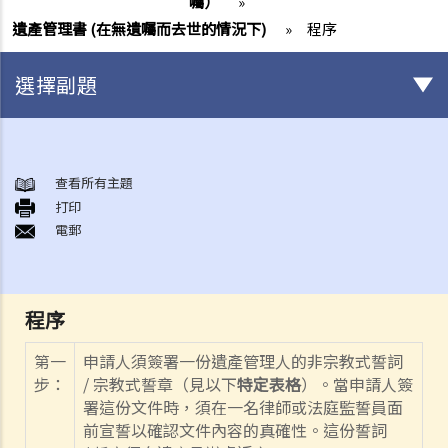
囑）
»
遺產管理書 (在無遺囑而去世的情況下)
»
程序
選擇副題
身後事安排
A. 火葬
查看所有主題
打印
B. 骨灰安置所（靈灰安置所）
電郵
C. 土葬
D. 紀念花園
E. 骨灰撒海
程序
F. 遺體／骨殖／骨灰出入香港
人身傷亡
第一
申請人須簽署一份遺產管理人的非宗教式誓詞
傷者本人
步：
/
宗教式誓章（見以下
特定表格
）。當申請人簽
署這份文件時，須在一名律師或法庭監誓員面
何謂「人身傷害」？
前宣誓以確認文件內容的真確性。這份誓詞
我受傷後，何時可提出申索？