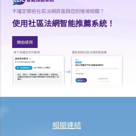
全措施，我可否進一步提出申索？
不確定哪些社區法網頁面與您的情境相關？
保險
使用社區法網智能推薦系統！
人壽保險
受保人已失蹤了數年，其保單受益人可否向保險公司索取死亡賠償？
開始使用
在處理索償時，保險公司會否接受中醫發出的醫療報告 / 醫生紙？
如果我的保單已經失效，但我重新繳交保費以嘗試令保單「復效」。我
可否在這段期間向保險公司索償？
我為同一項目（如住院或家居意外）購買了數份保險。我可否從所有保
單索取全數保額，或只可索取實際開支或損失？人壽保險的死亡賠償會
否有不同規定？
醫療保險
在處理索償時，保險公司會否接受中醫發出的醫療報告 / 醫生紙？
我為同一項目（如住院或家居意外）購買了數份保險。我可否從所有保
單索取全數保額，或只可索取實際開支或損失？
相關連結
意外或個人傷亡保險