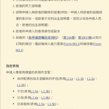
逝者的死亡證明書
若我因人身傷害提出申索，可否申請法律援助？
證明申請人與逝者的關係的證書(例如，申請人和逝者的結婚證
法律援助
書的影印本，或逝者子女的出生證明書，或就父母為申請人而
法律援助輔助計劃
言，逝者的出生證明書)
香港律師會大埔火災緊急免費法律諮詢熱線
逝者和申請人的香港身份證副本
切勿尋求索償代理協助處理申索
如遇到《
無爭議遺囑認證規則
》（
第10A章
）
第38(1)條
(a)至(f)
訂明的情況，確認擔保人能力誓章(
Form M3.1
)和擔保書(
Form
逝者家屬
M3.2
)
我的家人在意外中身亡。我可否代表死者展開人身傷亡訴訟？在控告犯
錯的一方之前，我需要依循甚麼程序？
損害賠償陳述書
指定表格
涉及致命意外的申索
申請人應使用適當的表格作宣誓：
死因裁判法庭有甚麼作用？
尚存配偶包括夫妾關係的伴侶(表格
L1.1a
、
L1.1b
、
L1.2a
、
L1.2b
)；
火災中受傷的僱員
子女(表格
L1.3a
、
L1.3b)
；
因工受傷以及有關補償
父母(表格
L1.4a
、
L1.4b
)；
賠償責任
兄弟姐妹(表格
L1.5a
、
L1.5b
)；