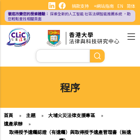
移
捐款支持
+網站指南
EN
简体
至
徹底改變您的搜索體驗：
探索全新的人工智能
社區法網智能推薦系統
，助
主
您輕鬆查找相關頁面
內
容
Search
程序
首頁
»
主題
»
大埔火災法律支援專區
»
遺產承辦
»
取得授予遺囑認證（有遺囑）與取得授予遺產管理書（無遺