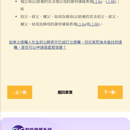
祖父母(以逝者的合法祖父母的身份填寫表格
L1.6a
、
L1.6b
)；
怎樣才算是因工及在僱用期間遭遇意外（簡稱工傷意外）？
和
在甚麼情況下，僱主不需要為其僱員的工傷負上賠償責任？
伯父、叔父、舅父、姑母及姨母(以逝者的合法伯父、叔父、
賠償項目
舅父、姑母及姨母的身份填寫表格
L1.6a
或
L1.6b
)。
我的配偶在工作時因意外而死亡，我或我的家人可獲哪些賠償？
我在工作時因遇到意外而受傷及導致傷殘，我或我的家人可獲哪些賠
如果立遺囑人在生前公開表示已經訂立遺囑，但在其死後未能找到遺
償？
囑，是否可以申請遺產管理書？
除上述的賠償外，我可否就工傷而獲得其他賠償（例如醫藥費）？
工傷或有關意外之報告
僱主向勞工處報告與工作有關的意外之時限是多久？
僱員可否向勞工處報告與工作有關的意外？
其他有關工傷的事項
‹ 上一頁
返回首頁
下一頁 ›
如何安排支付工傷賠償？
若然我不能與僱主和平地解決工傷賠償問題，將案件呈交法院的時限是
多久？
若然我對條例所給予的補償感到不滿，或者我認為僱主忽略了應有的安