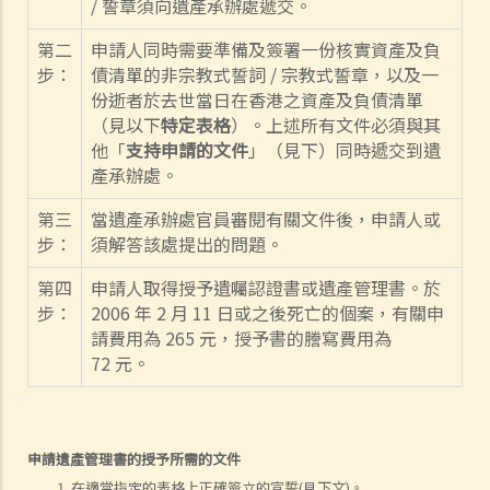
/
誓章須向遺產承辦處遞交。
如何就人身傷害提出申索？
第二
申請人同時需要準備及簽署一份核實資產及負
人身傷害訴訟所涉的法律程序
步：
債清單的非宗教式誓詞
/
宗教式誓章，以及一
1. 申索信（原告人）及建設性的答覆（被告人）
份逝者於去世當日在香港之資產及負債清單
2. 傳訊令狀
（見以下
特定表格
）。上述所有文件必須與其
他「
支持申請的文件
」（見下）同時遞交到遺
3. 申索陳述書
產承辦處。
4. 損害賠償陳述書
5. 抗辯書
第三
當遺產承辦處官員審閱有關文件後，申請人或
6. 證明書（收費安排）
步：
須解答該處提出的問題。
7. 屬實申述
第四
申請人取得授予遺囑認證書或遺產管理書。於
8. 委託專家擬備報告的守則
步：
2006
年
2
月
11
日或之後死亡的個案，有關申
9. 核對表評檢及案件管理問卷
請費用為
265
元，授予書的謄寫費用為
10. 案件管理會議
72
元。
11. 審訊前的覆核
就人身傷害提出申索，是否存在時限？
就人身傷害提出申索，會取得多少賠償？
申請遺產管理書的授予所需的文件
涉及非致命意外的申索
在適當指定的表格上正確簽立的宣誓(見下文)。