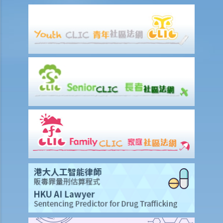
「意外受傷」的一般定義是甚麼？如果我受了傷但沒有表面傷痕，我可
否向保險公司索償？
「永久傷殘」和「暫時性傷殘」的一般定義是甚麼？保險公司支付了一
筆永久傷殘賠償給我，但兩年後我奇蹟地復原，保險公司可否向我討回
部分賠償？
在人身傷亡訴訟中，我已從犯錯一方獲得賠償。這些賠償會否抵銷保險
公司的賠款？
家居保險
如果我的居所和屋內家具均已損毁，保險公司會否全數賠償我的損失？
保險公司會否在支付賠償之前先作出專業評估？
我是大廈內某個單位的業主，而大廈本身已經購有第三者責任保險。如
果有訪客或住客在大廈內遇上意外受傷，我是否可以置身事外？
我對賠償金額及保險代理 / 保險公司的行為極之不滿。我應否訴諸法庭
或向其他認可機構投訴？法庭或其他機構有否就每項索償或投訴設立賠
償上限？
大埔火災特定情況