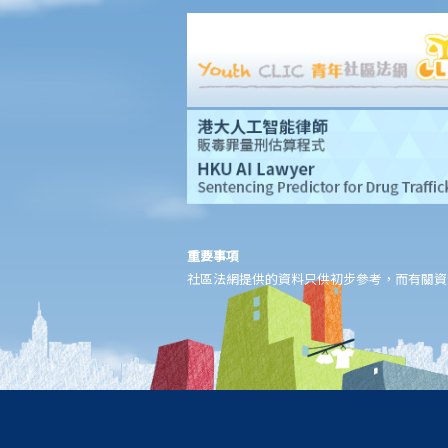
我在工作時因遇到意外而受傷及導致傷殘，我或我的家人可獲哪些
賠償？
除上述的賠償外，我可否就工傷而獲得其他賠償（例如醫藥費）？
工傷或有關意外之報告
僱主向勞工處報告與工作有關的意外之時限是多久？
僱員可否向勞工處報告與工作有關的意外？
其他有關工傷的事項
如何安排支付工傷賠償？
若然我不能與僱主和平地解決工傷賠償問題，將案件呈交法院的時
重要事項
社區法網提供的資料只供初步參考，而有關資
限是多久？
若然我對條例所給予的補償感到不滿，或者我認為僱主忽略了應有
的安全措施，我可否進一步提出申索？
保險
人壽保險
受保人已失蹤了數年，其保單受益人可否向保險公司索取死亡賠