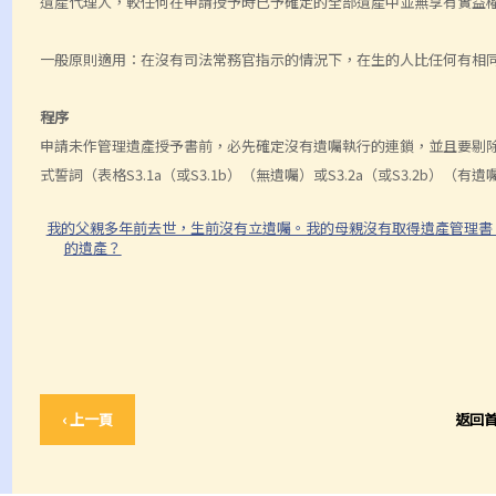
遺產代理人，較任何在申請授予時已予確定的全部遺產中並無享有實益
一般原則適用：在沒有司法常務官指示的情況下，在生的人比任何有相
程序
申請未作管理遺產授予書前，必先確定沒有遺囑執行的連鎖，並且要剔
式誓詞（表格S3.1a（或S3.1b）（無遺囑）或S3.2a（或S3.2
我的父親多年前去世，生前沒有立遺囑。我的母親沒有取得遺產管理書
的遺產？
‹ 上一頁
返回