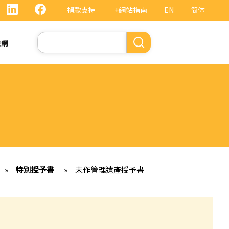
捐款支持
+網站指南
EN
简体
Search
法網
»
特別授予書
»
未作管理遺產授予書