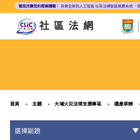
移
徹底改變您的搜索體驗：
探索全新的人工智能
社區法網智能推薦系統
，
至
主
社區法網
內
容
首頁
»
主題
»
大埔火災法律支援專區
»
遺產承辦
選擇副題