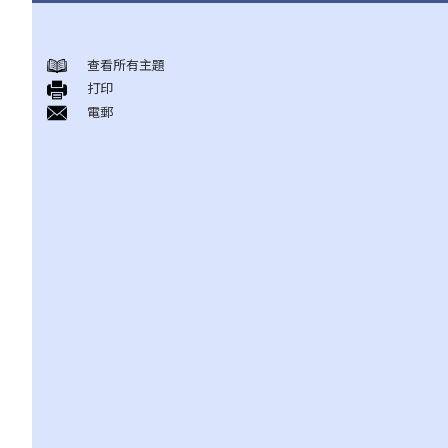
身後事安排
查看所有主題
A. 火葬
打印
B. 骨灰安置所（靈灰安置所）
電郵
C. 土葬
D. 紀念花園
E. 骨灰撒海
F. 遺體／骨殖／骨灰出入香港
人身傷亡
傷者本人
何謂「人身傷害」？
我受傷後，何時可提出申索？
如何就人身傷害提出申索？
人身傷害訴訟所涉的法律程序
1. 申索信（原告人）及建設性的答覆（被告人）
2. 傳訊令狀