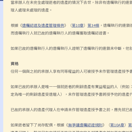
當承辦人在未完全處理逝者的遺產的情況下去世，除非有遺囑執行的連鎖(Chain
理人處理未處理的遺產。
根據《
遺囑認證及遺產管理條例
》（
第10章
）
第34條
，遺囑執行的連鎖
而遺囑執行人就已故的遺囑執行人的遺囑獲取遺囑認證書。
如果已故的遺囑執行人的遺囑執行人證明了遺囑執行的連鎖未中斷，他
資格
任何一個與之前的承辦人享有同等權益的人可被授予未作管理遺產授予
如果已故的承辦人是唯一一個就逝者的剩餘遺產有實益權益的人（例如
定為唯一的剩餘遺產受遺贈人），未作管理遺產授予書將授予他的遺產
已故的承辦人的遺產代理人在申請未作管理遺產授予書之前，應先就已故的承辦人
如果逝者留下了尚存配偶，根據《
無爭議遺囑認證規則
》（
第10A章
）
第