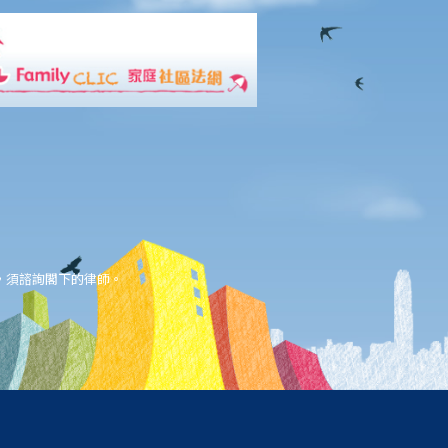
，須諮詢閣下的律師。