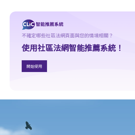
香港律師會大埔火災緊急免費法律諮詢熱線
切勿尋求索償代理協助處理申索
逝者家屬
我的家人在意外中身亡。我可否代表死者展開人身傷亡訴訟？在控
不確定哪些社區法網頁面與您的情境相關？
告犯錯的一方之前，我需要依循甚麼程序？
使用社區法網智能推薦系統！
損害賠償陳述書
涉及致命意外的申索
死因裁判法庭有甚麼作用？
開始使用
火災中受傷的僱員
因工受傷以及有關補償
賠償責任
怎樣才算是因工及在僱用期間遭遇意外（簡稱工傷意外）？
在甚麼情況下，僱主不需要為其僱員的工傷負上賠償責任？
賠償項目
我的配偶在工作時因意外而死亡，我或我的家人可獲哪些賠償？