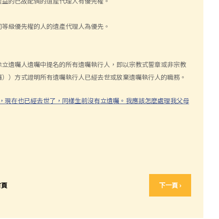
權益的已故配偶的遺產代理人有優先權。
同等級優先權的人的遺產代理人為優先。
除立遺囑人遺囑中提名的所有遺囑執行人，即以宗教式誓章或非宗教
b）（有遺囑））方式證明所有遺囑執行人已經去世或放棄遺囑執行人的職務。
，現在也已經去世了，同樣生前沒有立遺囑。我應該怎麼處理我父母
首頁
下一頁 ›