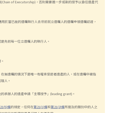
 of Executorship)，否則需要進一步或新的授予以委任遺產代
適用於當已故的遺囑執行人去世前就立遺囑人的遺囑申領遺囑認證，
就是先前每一位立遺囑人的執行人。
書。
：在無遺囑的情況下是唯一有權承受逝者遺產的人，或在遺囑中被指
代理人。
的遺產申請「主導授予」(leading grant)。
21(5)條
的規定，任何在
第21(1)條
和
第21(2)條
所提及的類別中的人之