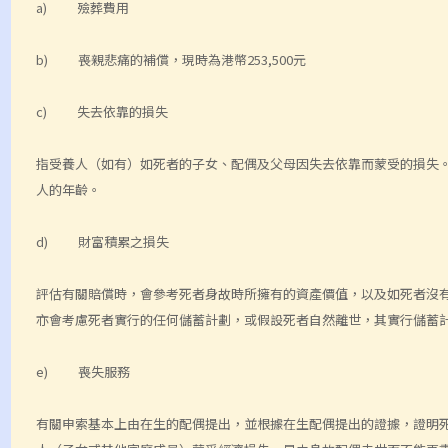
a) 殮葬費用
b) 喪親悲痛的補償，現時為港幣253,500元
c) 失去依靠的損失
指受養人（如有）如死者的子女、配偶及父母因失去依靠而蒙受的損失
人的年齡。
d) 財富積累之損失
評估有關賠償時，會參考死者身故時所擁有的資產價值，以及如死者沒
亦會考慮死者實行的任何儲蓄計劃，或假設死者自然離世，其實行儲蓄
e) 喪失服務
有關申索基本上由在生的配偶提出，並根據在生配偶提出的證據，證明