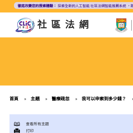
移
徹底改變您的搜索體驗：
探索全新的人工智能
社區法網智能推薦系統
，
至
主
社區法網
內
容
首頁
»
主題
»
醫療疏忽
»
我可以申索到多少錢？
查看所有主題
打印