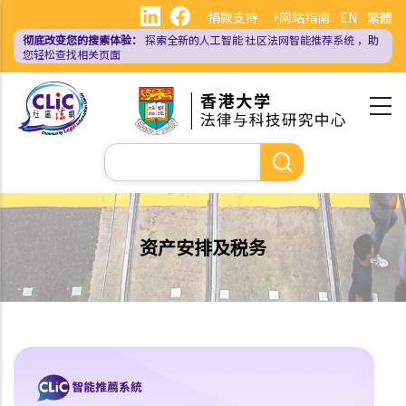
跳
捐款支持
+网站指南
EN
繁體
转
彻底改变您的搜索体验：
探索全新的人工智能
社区法网智能推荐系统
，助
到
您轻松查找相关页面
主
要
内
容
搜
索
资产安排及税务