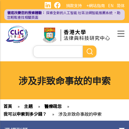
移
捐款支持
+網站指南
EN
简体
至
徹底改變您的搜索體驗：
探索全新的人工智能
社區法網智能推薦系統
，助
主
您輕鬆查找相關頁面
內
容
Search
涉及非致命事故的申索
首頁
»
主題
»
醫療疏忽
»
我可以申索到多少錢？
»
涉及非致命事故的申索