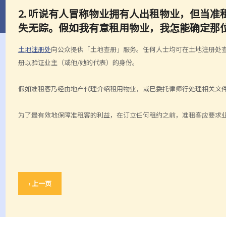
2. 听说有人冒称物业拥有人出租物业，但当
失无踪。假如我有意租用物业，我怎能确定那
土地注册处
向公众提供「土地查册」服务。任何人士均可在土地注册处
册以验证业主（或他/她的代表）的身份。
假如准租客乃经由地产代理介绍租用物业，或已委托律师行处理相关文
为了最有效地保障准租客的利益，在订立任何租约之前，准租客应要求
‹ 上一页