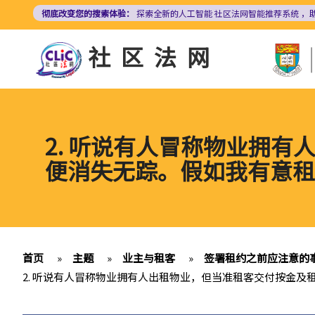
跳
彻底改变您的搜索体验：
探索全新的人工智能
社区法网智能推荐系统
，
转
到
社区法网
主
要
内
容
2. 听说有人冒称物业拥
便消失无踪。假如我有意租
首页
»
主题
»
业主与租客
»
签署租约之前应注意的
2. 听说有人冒称物业拥有人出租物业，但当准租客交付按金