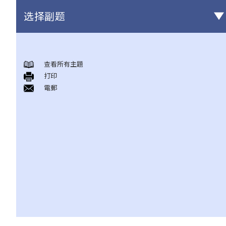
选择副题
1. 是否必须有律师代表，方可订立租约？
2. 听说有人冒称物业拥有人出租物业，但当准租客交付按金及租金
查看所有主題
上期后，该「业主」便消失无踪。假如我有意租用物业，我怎能确
打印
定那位「业主」是该物业的真正拥有人？
電郵