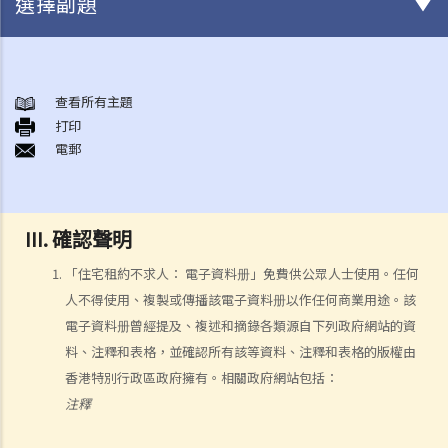
選擇副題
住宅租約範本
住宅租約： 關於加蓋印花、註冊及提交表格CR109的指引
查看所有主題
A. 簡介
打印
電郵
B. 加蓋印花程序
C.註册程序
D. 提交表格CR109
III. 確認聲明
免責聲明
確認聲明
「住宅租約不求人： 電子資料册」免費供公眾人士使用。任何
人不得使用、複製或傳播該電子資料册以作任何商業用途。該
電子資料册曾經提及、複述和摘錄各類源自下列政府網站的資
料、注釋和表格，並確認所有該等資料、注釋和表格的版權由
香港特別行政區政府擁有。相關政府網站包括：
注釋