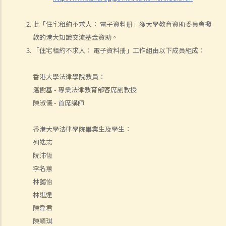
此「住宅租約不求人： 電子資料册」獲大學教育資助委員會撥
款的港大知識交流基金資助。
「住宅租約不求人： 電子資料册」工作組由以下成員組成：
香港大學法律學院教員：
湛樹基 - 專業法律教育部客席副教授
陳淑儀 - 首席講師
香港大學法律學院畢業生及學生：
列皓志
阮沛恆
李名蕙
林藹怡
林進達
陳韋君
陳穎琪