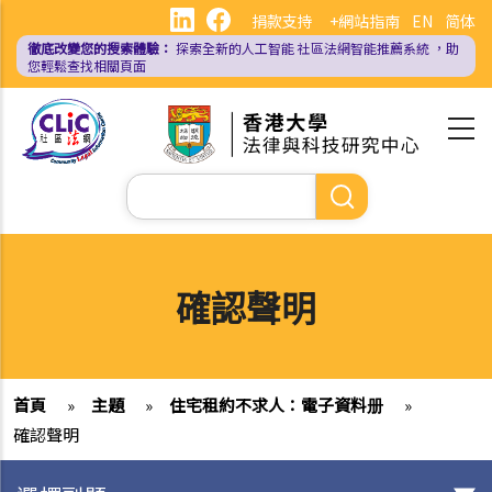
移
捐款支持
+網站指南
EN
简体
至
徹底改變您的搜索體驗：
探索全新的人工智能
社區法網智能推薦系統
，助
主
您輕鬆查找相關頁面
內
容
Search
確認聲明
首頁
»
主題
»
住宅租約不求人：電子資料册
»
確認聲明