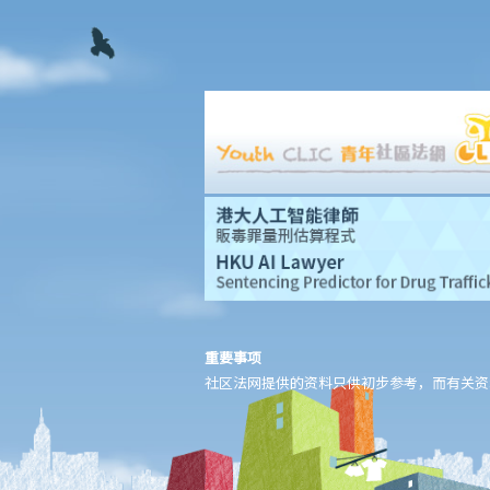
这是否代表它们是合法的？
B. 非法管有第1部毒药
1. 对于未被列为《危险药物条例》（第134章）下危险药物、但属第
1部毒药的新型药物，法庭会如何决定量刑？
C. 非法销售第1部毒药
与另类吸烟产品有关的其他罪行
A. 吸烟与吸烟行为
B. 在公众地方吸烟
C. 进口、宣传、制造、售卖或为商业目的管有另类吸烟产品
执法及罪行的惩处
A. 没收金钱、财产或物件（《危险药物条例》第56条）
重要事项
B. 送往戒毒治疗中心的羁留令（《戒毒所条例》第4条）
社区法网提供的资料只供初步参考，而有关资