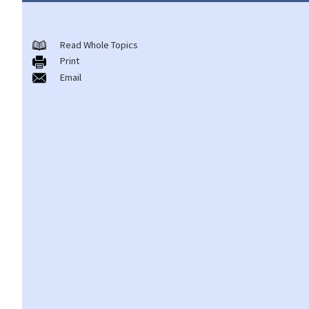
甚么是「危险药物」？
取得、供应及管有危险药物的法定授权及其他豁免
Read Whole Topics
危险药物罪行
Print
Email
A. 管有危险药物（《危险药物条例》第8条）
1. 管有的实质元素
1. 如药物已被吸食，仍算是「管有」吗？
2. 如在与被告有关的单位内发现危险药物，是否足以证明被告管有
该等危险药物？
2. 管有的主观要素
3. 量刑
1. 如在太空油中另外发现可卡因或甲基安非他明等非法物质，量刑
时会按每种药物分别计算，还是作整体评估？
B. 管有供吸食、吸服、服食或注射危险药物用的管筒、设备等
C. 贩运危险药物