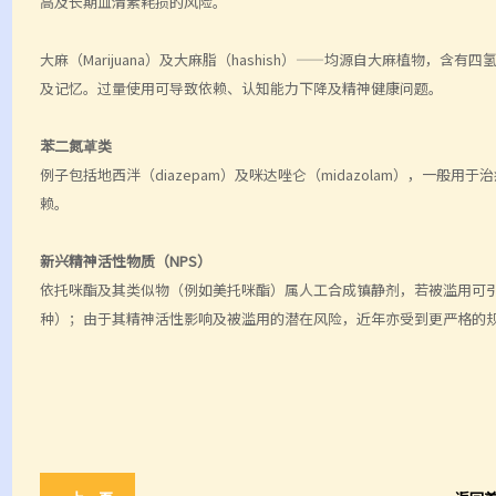
高及长期血清素耗损的风险。
大麻（Marijuana）及大麻脂（hashish）——均源自大麻植物，
及记忆。过量使用可导致依赖、认知能力下降及精神健康问题。
苯二氮䓬类
例子包括地西泮（diazepam）及咪达唑仑（midazolam），一
赖。
新兴精神活性物质（NPS）
依托咪酯及其类似物（例如美托咪酯）属人工合成镇静剂，若被滥用可
种）；由于其精神活性影响及被滥用的潜在风险，近年亦受到更严格的