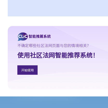
G. 在香港以外地方参与危险药物罪行
H. 处理已知道或有合理理由相信为代表贩毒得益的财产
I. 在药物影响下驾驶汽车
a. 在指明毒品影响下驾驶汽车而未能妥当控制（《道路交通条例》
（第374章）第39J条）
b. 在体内含有任何浓度的指明毒品下驾驶汽车（《道路交通条例》
（第374章）第39K条）
不确定哪些社区法网页面与您的情境相关？
c. 在非指明药物影响下驾驶汽车而未能妥当控制（《道路交通条
使用社区法网智能推荐系统！
例》（第374章）第39L条）
d.《道路交通条例》（第374章）第39J、39K及39L条罪行比较表
1. 司机可否拒绝接受检查或拒绝提供血液／尿液样本？
开始使用
2. 我在前一天使用过大麻，翌日被警方截停时，药效已退，但药物
测试仍显示体内有大麻，这是否仍属药后驾驶？
与第1部毒药有关的罪行
A. 何谓「第1部毒药」？
1. 朋友给我的「药物」并不是《危险药物条例》禁止的一般毒品，