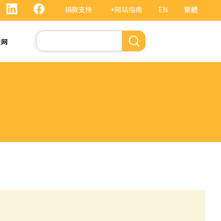
捐款支持
+网站指南
EN
繁體
搜
法网
索