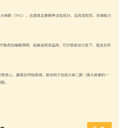
含有四氢大麻酚（THC），这是其主要精神活性成分，会改变知觉、协调能力
般用于治疗焦虑及睡眠障碍；如被误用或滥用，可引致肌张力低下、昏迷及依
引致恶心、震颤及呼吸衰竭。其他例子包括大麻二酚（属大麻素的一
规管。