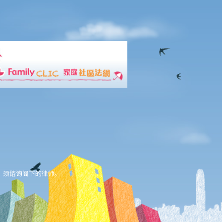
，须谘询阁下的律师。