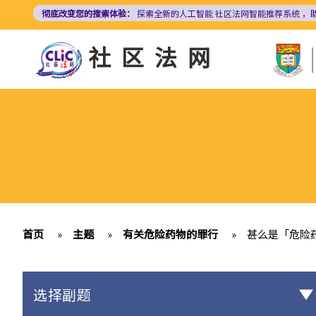
跳
彻底改变您的搜索体验：
探索全新的人工智能
社区法网智能推荐系统
，
转
到
社区法网
主
要
内
容
首页
»
主题
»
有关危险药物的罪行
»
甚么是「危险
选择副题