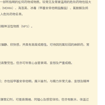
一部所指明的任何药物或物质。较常见及常被滥用的危险药物包括大
丸（MDMA）、海洛英、冰毒（甲基安非他明盐酸盐）、氯胺酮及鸦
列入危险药物名单。
精神活性物质（NPS）。
致镇静、欣快感，并具有高度成瘾性。可待因则属较弱的麻醉药，常
提高警觉性，但亦可导致心血管衰竭、妄想及严重成瘾。
损；亦包括甲基安非他明，属兴奋剂，与精力异常亢奋、妄想及精神
剂兼致幻剂，可提高情绪、同理心及感官体验，但亦有脱水、体温过