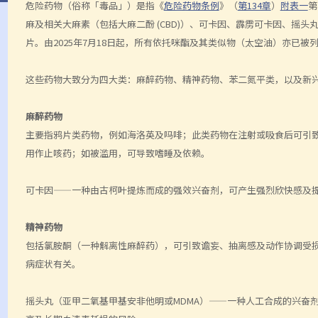
危险药物（俗称「毒品」）是指《
危险药物条例
》（
第134章
）
附表一
第
麻及相关大麻素（包括大麻二酚 (CBD)）、可卡因、霹雳可卡因、摇头
片。由2025年7月18日起，所有依托咪酯及其类似物（太空油）亦已被
这些药物大致分为四大类：麻醉药物、精神药物、苯二氮平类，以及新兴
麻醉药物
主要指鸦片类药物，例如海洛英及吗啡；此类药物在注射或吸食后可引
用作止咳药；如被滥用，可导致嗜睡及依赖。
可卡因——一种由古柯叶提炼而成的强效兴奋剂，可产生强烈欣快感及
精神药物
包括氯胺酮（一种解离性麻醉药），可引致谵妄、抽离感及动作协调受
病症状有关。
摇头丸（亚甲二氧基甲基安非他明或MDMA）——一种人工合成的兴奋