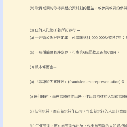
(b) 取得或要約取得集體投資計劃的權益，或參與或要約參
(2) 任何人犯第(1)款所訂罪行 —
(a) 一經循公訴程序定罪，可處罰款$1,000,000及監禁7年； 
(b) 一經循簡易程序定罪，可處第6級罰款及監禁6個月。
(3) 就本條而言—
(a) 「欺詐的失實陳述」(fraudulent misrepresentation)指 
(i) 任何陳述，而在該陳述作出時，作出該陳述的人知道該
(ii) 任何承諾，而在該承諾作出時，作出該承諾的人是無
(iii) 任何預測，而在該預測作出時，作出該預測的人知