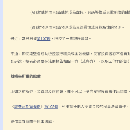
(A) (就陳述而言)該陳述成為虛假、具誤導性或具欺騙性的陳
(B) (就預測而言)該預測成為具誤導性或具欺騙性的預測。
最近，當局根據
第107條
，檢控了一些銀行職員。
不過，即使證監會成功檢控銀行職員或金融機構，受害投資者亦不會自
即是說，投者必須要在法庭控告相關一方（或各方），以取回他們的部
就損失所獲的賠償
正如之前所述，金管局及證監會，都不可以下令向受害投資者作出賠償
《
證券及期貨條例
》
第108條
，列出誘使他人投資金錢的民事法律責任。
賠償事宜就關乎民事法庭。