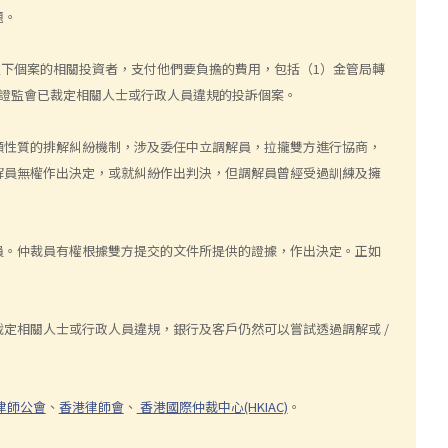
題。
以下個案的相關投資者，支付他們要負擔的費用，包括（1）金管局轉
或證監會已裁定相關人士或行政人員違規的投訴個案。
願性質的排解糾紛機制，涉及委任中立調解員，拉攏雙方進行協商，
解員無權作出決定，或就糾紛作出判決，但調解員曾經受過訓練及擁
員。仲裁員有權根據雙方提交的文件所提供的證據，作出決定。正如
定相關人士或行政人員違規，銀行及客戶仍然可以嘗試透過調解或 /
律師公會
、
香港律師會
、
香港國際仲裁中心(HKIAC)
。