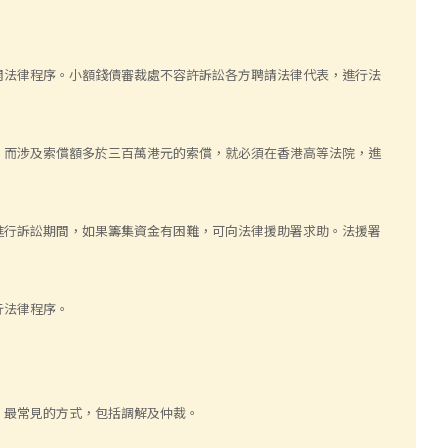
開法律程序。小額錢債審裁處不容許訴訟各方聘請法律代表，進行法
。而涉及索償額多於三百萬港元的索償，就必須在香港高等法院，進
進行訴訟期間，如果籌集資金有困難，可向法律援助署求助。法援署
行法律程序。
，最常見的方式，包括調解及仲裁。