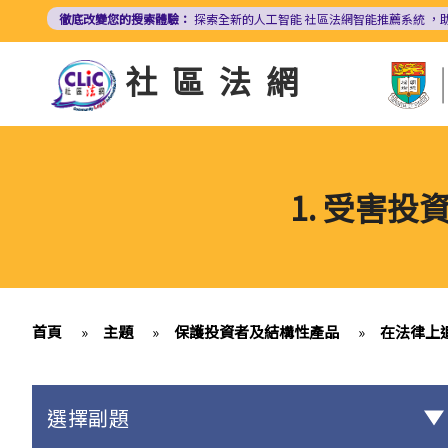
移
徹底改變您的搜索體驗：
探索全新的人工智能
社區法網智能推薦系統
，
至
主
社區法網
內
容
1. 受害
首頁
»
主題
»
保護投資者及結構性產品
»
在法律上
選擇副題