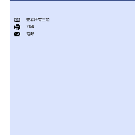
背景
投資者的法律位置
查看所有主題
打印
1. 受害投資者可以做什麼？他們有可能取回已投入的本金嗎？
電郵
2. 除了問答一所述的投資者在普通法之下的立場，相關法規又是怎
樣？
在法律上追討的途徑
1. 受害投資者要經過什麼步驟，才可取回他 / 她的錢？
加強保障投資者的新增操守準則