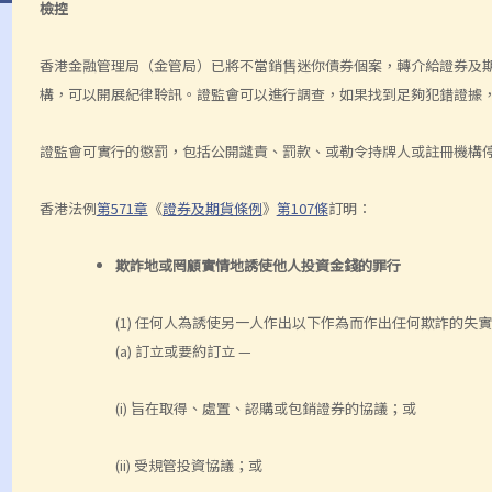
檢控
香港金融管理局（金管局）已將不當銷售迷你債券個案，轉介給證券及
構，可以開展紀律聆訊。證監會可以進行調查，如果找到足夠犯錯證據
證監會可實行的懲罰，包括公開譴責、罰款、或勒令持牌人或註冊機構
香港法例
第571章
《
證券及期貨條例
》
第107條
訂明：
欺詐地或罔顧實情地誘使他人投資金錢的罪行
(1) 任何人為誘使另一人作出以下作為而作出任何欺詐的失
(a) 訂立或要約訂立 —
(i) 旨在取得、處置、認購或包銷證券的協議；或
(ii) 受規管投資協議；或