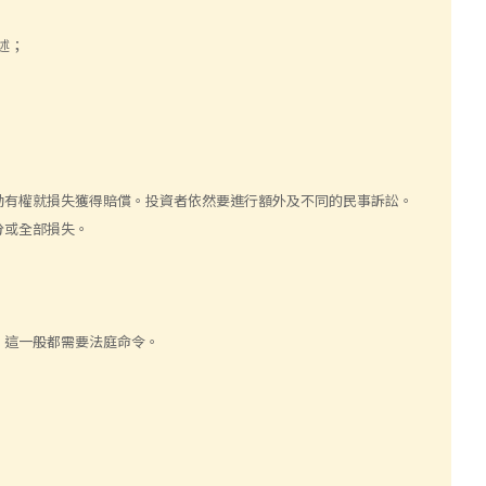
述；
動有權就損失獲得賠償。投資者依然要進行額外及不同的民事訴訟。
分或全部損失。
，這一般都需要法庭命令。