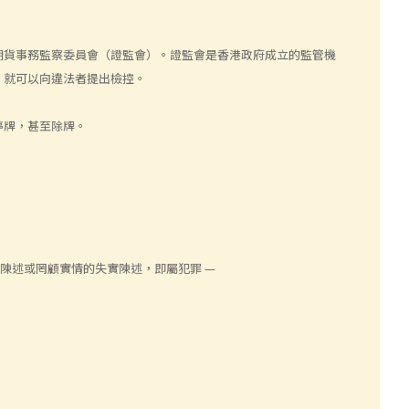
期貨事務監察委員會（證監會）。證監會是香港政府成立的監管機
，就可以向違法者提出檢控。
停牌，甚至除牌。
實陳述或罔顧實情的失實陳述，即屬犯罪 —