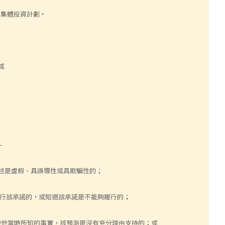
與集體投資計劃。
或
—
陳述是虛假、具誤導性或具欺騙性的；
意履行該承諾的，或知道該承諾是不能夠履行的；
道根據他當時所知的事實，該預測是沒有充分理由支持的；或