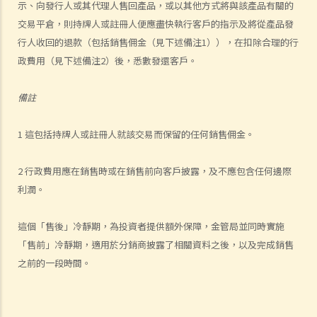
示、向發行人或其代理人售回產品，或以其他方式將與該產品有關的
交易平倉，則持牌人或註冊人便應盡快執行客戶的指示及將從產品發
行人收回的退款（包括銷售佣金（見下述備注1）），在扣除合理的行
政費用（見下述備注2）後，悉數發還客戶。
備註
1 這包括持牌人或註冊人就該交易而保留的任何銷售佣金。
2 行政費用應在銷售時或在銷售前向客戶披露，及不應包含任何邊際
利潤。
這個「售後」冷靜期，為投資者提供額外保障，金管局並同時實施
「售前」冷靜期，適用於分銷商披露了相關資料之後，以及完成銷售
之前的一段時間。