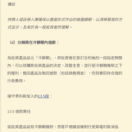
備註
持牌人或註冊人應確保以書面形式作出的披露顯眼、以清晰簡潔的方
式呈示，及易於為一般投資者所理解。
（d）分銷商在冷靜期內退款：
為投資產品設立「冷靜期」，即投資者在簽訂合約後的一段指定時間
內，可以就購買投資產品的決定，改變主意，並行使冷靜期機制之下
的權利，售回產品及取回退款（包括銷售佣金），但就要扣除合理的
行政費用。
操守準則新加入的
13.5段
：
13.5 退款責任
如投資產品設有冷靜期機制，而客戶根據該機制行使其權利取消指