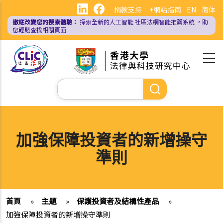
移
捐款支持
+網站指南
EN
简体
至
徹底改變您的搜索體驗：
探索全新的人工智能
社區法網智能推薦系統
，助
主
您輕鬆查找相關頁面
內
容
Search
加強保障投資者的新增操守
準則
首頁
»
主題
»
保護投資者及結構性產品
»
加強保障投資者的新增操守準則