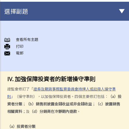
選擇副題
背景
投資者的法律位置
查看所有主題
1. 受害投資者可以做什麼？他們有可能取回已投入的本金嗎？
打印
電郵
2. 除了問答一所述的投資者在普通法之下的立場，相關法規又是怎樣？
在法律上追討的途徑
1. 受害投資者要經過什麼步驟，才可取回他 / 她的錢？
IV. 加強保障投資者的新增操守準則
加強保障投資者的新增操守準則
證監會修訂了「
證券及期貨事務監察委員會持牌人或註冊人操守準
則
」（操守準則），以加強保障投資者。四個主要修訂包括：
（a）投
資者分類
；
（b）銷售前披露金錢收益或非金錢收益
；
（c）披露銷售
相關資料
；及
（d）分銷商在冷靜期內退款
。
（a）投資者分類