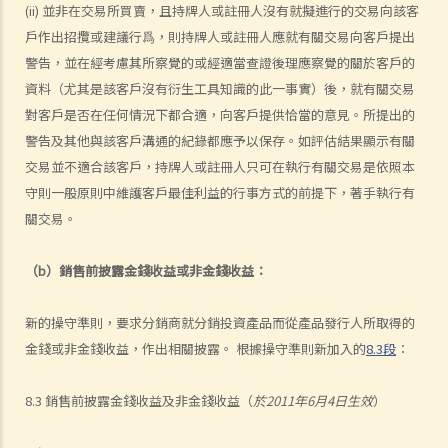
(ii) 並非在交易所買賣，且持牌人或註冊人沒有就擬進行的交易向該客
戶作出招攬或建議行爲，則持牌人或註冊人應就有關交易向客戶提出
警告，並在經考慮其所察覺的或經適當查證後理應察覺的關於客戶的
資料（尤其是該客戶沒有衍生工具知識的此一事實）後，就有關交易
對客戶是否在任何情況下都合適，向客戶提供恰當的意見。所提出的
警告及其他與該客戶溝通的紀錄都應予以保存。如評估結果顯示有關
交易並不適合該客戶，持牌人或註冊人只可在執行有關交易是依照本
守則一般原則中維護客戶最佳利益的行事方式的前提下，著手執行有
關交易。
（b）銷售前披露金錢收益或非金錢收益：
新的操守準則，要求分銷商就分銷投資產品而從產品發行人所取得的
金錢或非金錢收益，作出相關披露。 根據操守準則新加入的
8.3段
：
8.3 銷售前披露金錢收益及非金錢收益（
於2011年6月4日生效
）