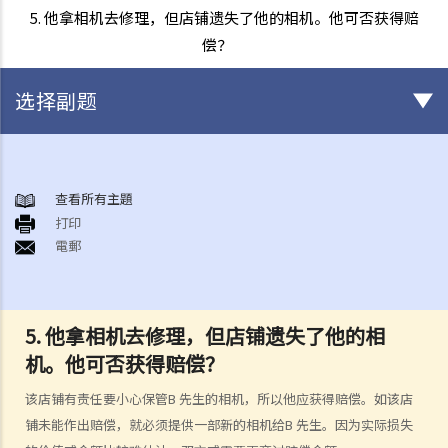
5. 他拿相机去修理，但店铺遗失了他的相机。他可否获得赔
偿？
选择副题
消费者合约 ─ 合约何时订立？
1. 何为合约？
查看所有主題
打印
2. 谁可以订立合约？
電郵
消费者保障
1. 法例对消费品的品质及状况有何规定？《货品售卖条例》如何界定我
为「消费者」？
5. 他拿相机去修理，但店铺遗失了他的相
2. 法例对服务提供的质素有何规定？《服务提供（隐含条款）条例》如
机。他可否获得赔偿？
何界定我为「消费者」？
3. 有些奸商会以错误资料误导消费者。我如何获得保障以免受虚假说明
该店铺有责任要小心保管B 先生的相机，所以他应获得赔偿。如该店
所误导？
铺未能作出赔偿，就必须提供一部新的相机给B 先生。因为实际损失