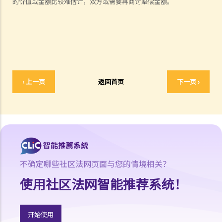
4. 消费品不一定是安全可靠的。我如何获得保障以避免买入破损或有危
的价值或金额比较难估计，双方或需要再商讨赔偿金额。
险的货品？
5. 为了避免承担某些责任或剥削消费者，某些零售商或服务供应商会在
合约中加入免责条款或不公平条款。这些条款是否有法律效力？
6. 我订购了货品，但于送货时发现货物品质差劣或货不对办。我可以拒
收货品及要求退款吗？
7. 如果我需要提供个人资料（例如住址及身分证号码）给卖方或服务提
‹ 上一页
返回首页
下一页 ›
供者，我应该留意甚么事项？
消费者投诉渠道
1. 除了将事件交予法庭审理，消费者还有甚么渠道可寻求协助或投诉？
2. 如果消费者需要提出诉讼，他们应留意甚么？
举例说明
不确定哪些社区法网页面与您的情境相关？
1. 他拿衣服去乾洗，但乾洗店弄坏他的衣服。他可否向店铺索偿？
使用社区法网智能推荐系统！
2. 他买了一些货品但其后向店铺要求退款。如果店员拒绝他的要求，将
会怎样？
3. 他拿电脑去店铺修理。当取回电脑时，他没有想到收费竟会这么高，
开始使用