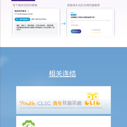
如果他一早知道修理费这么昂贵，他不会光顾此店。在这情况下，他可
否拒绝付款？
4. 他购买汽车时付了按金，但片刻之后便另有想法。他可否取消交易及
要求退还按金？
5. 他拿相机去修理，但店铺遗失了他的相机。他可否获得赔偿？
6. 他在信箱收到一些他没有订购的货品。他是否需要付钱？
7. C女士最近从一所美容院买了些预缴代用券，但该美容院突然停业。
她是否可以取回金钱及以甚么途径可取回？
相关连结