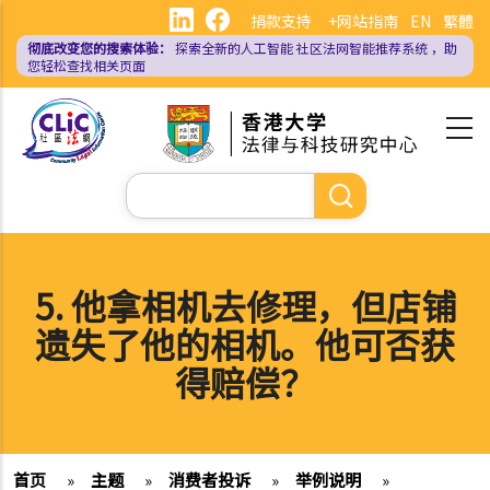
跳
捐款支持
+网站指南
EN
繁體
转
彻底改变您的搜索体验：
探索全新的人工智能
社区法网智能推荐系统
，助
到
您轻松查找相关页面
主
要
内
容
搜
索
5. 他拿相机去修理，但店铺
遗失了他的相机。他可否获
得赔偿？
首页
»
主题
»
消费者投诉
»
举例说明
»