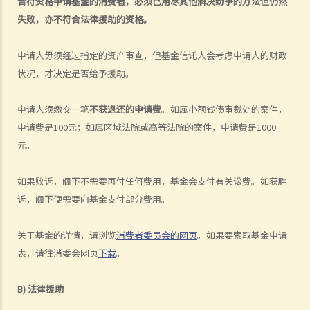
合符资格申请基金的消费者，必须已用尽其他解决纷争的方法但仍然
失败，亦不符合法律援助的资格。
申请人毋须经过指定的资产审查，但基金信讬人会考虑申请人的财政
状况，才决定是否给予援助。
申请人须缴交一笔
不获退还的申请费
。如属小额钱债审裁处的案件，
申请费是100元；如属区域法院或高等法院的案件，申请费是1000
元。
如果败诉，阁下不需要再付任何费用，基金会支付有关讼费。如获胜
诉，阁下便需要向基金支付部分费用。
关于基金的详情，请浏览
消费者委员会的网页
。如果要索取基金申请
表，请往消委会网页
下载
。
B) 法律援助