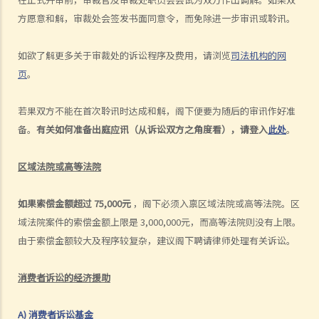
要求退还按金？
方愿意和解，审裁处会签发书面同意令，而免除进一步审讯或聆讯。
5. 他拿相机去修理，但店铺遗失了他的相机。他可否获得赔偿？
6. 他在信箱收到一些他没有订购的货品。他是否需要付钱？
如欲了解更多关于审裁处的诉讼程序及费用，请浏览
司法机构的网
7. C女士最近从一所美容院买了些预缴代用券，但该美容院突然停业。
页
。
她是否可以取回金钱及以甚么途径可取回？
若果双方不能在首次聆讯时达成和解，阁下便要为随后的审讯作好准
备。
有关如何准备出庭应讯（从诉讼双方之角度看），请登入
此处
。
区域法院或高等法院
如果索偿金额超过 75,000元
，阁下必须入禀区域法院或高等法院。区
域法院案件的索偿金额上限是 3,000,000元，而高等法院则没有上限。
由于索偿金额较大及程序较复杂，建议阁下聘请律师处理有关诉讼。
消费者诉讼的经济援助
A) 消费者诉讼基金