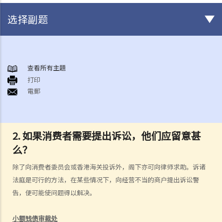
选择副题
消费者合约 ─ 合约何时订立？
1. 何为合约？
查看所有主題
打印
2. 谁可以订立合约？
電郵
消费者保障
1. 法例对消费品的品质及状况有何规定？《货品售卖条例》如何界定我
为「消费者」？
2. 如果消费者需要提出诉讼，他们应留意甚
2. 法例对服务提供的质素有何规定？《服务提供（隐含条款）条例》如
么？
何界定我为「消费者」？
3. 有些奸商会以错误资料误导消费者。我如何获得保障以免受虚假说明
除了向消费者委员会或香港海关投诉外，阁下亦可向律师求助。诉诸
所误导？
法庭是可行的方法，在某些情况下，向经营不当的商户提出诉讼警
4. 消费品不一定是安全可靠的。我如何获得保障以避免买入破损或有危
告，便可能使问题得以解决。
险的货品？
小额钱债审裁处
5. 为了避免承担某些责任或剥削消费者，某些零售商或服务供应商会在