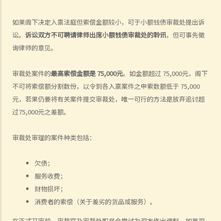
合约中加入免责条款或不公平条款。这些条款是否有法律效力？
如果阁下决定入禀法庭但索偿金额较小，可于小额钱债审裁处提出诉
6. 我订购了货品，但于送货时发现货物品质差劣或货不对办。我可以拒
讼。
诉讼双方不可聘请律师出席小额钱债审裁处的聆讯
，但可事先徵
收货品及要求退款吗？
询律师的意见。
7. 如果我需要提供个人资料（例如住址及身分证号码）给卖方或服务提
供者，我应该留意甚么事项？
审裁处案件的
最高索偿金额是 75,000元
。如金额超过 75,000元，阁下
消费者投诉渠道
不可将索偿额分割数份，以令到各入禀案件之申索数额低于 75,000
1. 除了将事件交予法庭审理，消费者还有甚么渠道可寻求协助或投诉？
元，若果仍要将有关案件提交审裁处，唯一可行的方法是放弃追讨超
2. 如果消费者需要提出诉讼，他们应留意甚么？
过75,000元之差额。
举例说明
审裁处审理的案件种类包括：
1. 他拿衣服去乾洗，但乾洗店弄坏他的衣服。他可否向店铺索偿？
2. 他买了一些货品但其后向店铺要求退款。如果店员拒绝他的要求，将
欠债；
会怎样？
服务收费；
3. 他拿电脑去店铺修理。当取回电脑时，他没有想到收费竟会这么高，
财物损坏；
如果他一早知道修理费这么昂贵，他不会光顾此店。在这情况下，他可
消费者的索偿（关于差劣的货品或服务）。
否拒绝付款？
4. 他购买汽车时付了按金，但片刻之后便另有想法。他可否取消交易及
在正式开审前，审裁官及审裁处职员会尝试为双方作出调解。如果双