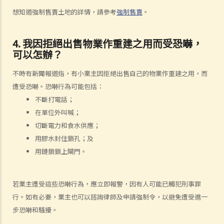
想知道強制售賣土地的詳情，請參考
強制售賣
。
4. 我因拒絕出售物業作重建之用而受恐嚇，
可以怎辦？
不時有新聞報道指，有小業主因拒絕出售自己的物業作重建之用，而
遭受恐嚇。恐嚇行為可能包括：
不斷打電話；
在單位外叫喊；
切斷電力和食水供應；
用膠水封住鎖孔；及
用鏈鎖鎖上閘門。
若業主遭受這些恐嚇行為，應立即報警，因有人可能已觸犯刑事罪
行。如有必要，業主也可以諮詢律師及申請強制令，以避免遭受進一
步恐嚇和騷擾。