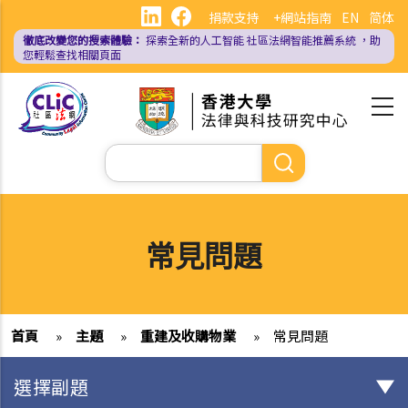
移
捐款支持
+網站指南
EN
简体
至
徹底改變您的搜索體驗：
探索全新的人工智能
社區法網智能推薦系統
，助
主
您輕鬆查找相關頁面
內
容
Search
常見問題
首頁
»
主題
»
重建及收購物業
»
常見問題
選擇副題