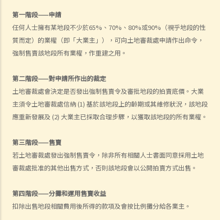
第一階段——申請
任何人士擁有某地段不少於65%、70%、80%或90%（視乎地段的性
質而定）的業權（即「大業主」），可向土地審裁處申請作出命令，
強制售賣該地段所有業權，作重建之用。
第二階段——對申請所作出的裁定
土地審裁處會決定是否發出強制售賣令及審批地段的拍賣底價。大業
主須令土地審裁處信納 (1) 基於該地段上的齡期或其維修狀況，該地段
應重新發展及 (2) 大業主已採取合理步驟，以獲取該地段的所有業權。
第三階段——售賣
若土地審裁處發出強制售賣令，除非所有相關人士書面同意採用土地
審裁處批准的其他出售方式，否則該地段會以公開拍賣方式出售。
第四階段——分攤和運用售賣收益
扣除出售地段相關費用後所得的款項及會按比例攤分給各業主。