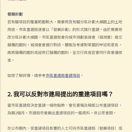
B. 批准收回土地的通知
發展計劃
C. 擁有權歸還政府
若有關項目的覆蓋範圍較大，需要修改有關分區計劃大綱圖上的土地
D. 補償
用途，市區重建局便會以「發展計劃」的形式推行重建。由於需要修
1. 政府何時會提出補償建議，或邀請提出法定補償申索？
改分區計劃大綱圖，市區重建局會向城市規劃委員會（城規會）提交
2. 受收地影響而不獲補償建議的人士可做甚麼？
擬備的圖則。城規會會進行聆訊，聽取及考慮對草圖的申述和意見，
E. 轉介土地審裁處及支付自置居所津貼的上訴機制
再將擬備的圖則或經修訂擬備的圖則，呈交行政長官會同行政會議核
強制售賣
准。
A. 申請人的資格
如想了解詳情，請參考
市區重建局重建項目
。
B. 強制售賣的程序
C. 強制售賣案件中的調解
D. 《強拍條例指南》
2. 我可以反對市建局提出的重建項目嗎？
業主面臨的恐嚇手段
當市區重建局決定重建一個地點時，會在憲報及報紙公布重建項目，
協助
為期2個月。市建局亦會展出重建項目的一般資料，供公眾查閱。
常見問題
在公布期內，受重建項目影響的人士可向市區重建局（發展項目）或