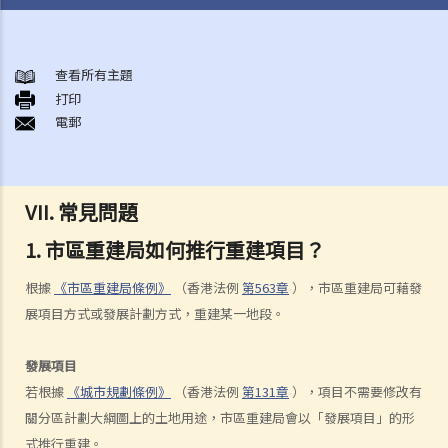
誰進行重建？
市區重建局
查看所有主題
A. 市區重建局主導的重建項目
打印
電郵
B. 公布重建項目及重建計劃
C. 反對及上訴
D. 收購價
E. 凍結人口調查
VII. 常見問題
F. 市區重建局中介服務
1. 市區重建局如何推行重建項目？
1. 中介服務
根據
《市區重建局條例》
（香港法例
第563章
），市區重建局可藉發
2. 申請資格
展項目方式或發展計劃方式，重建某一地段。
3. 申請程序
4. 費用
發展項目
5. 退出/中止項目
若根據
《城市規劃條例》
（香港法例
第131章
），項目不需要修改有
收回土地
關分區計劃大綱圖上的土地用途，市區重建局會以「發展項目」的形
A. 申請收回土地
式推行重建。