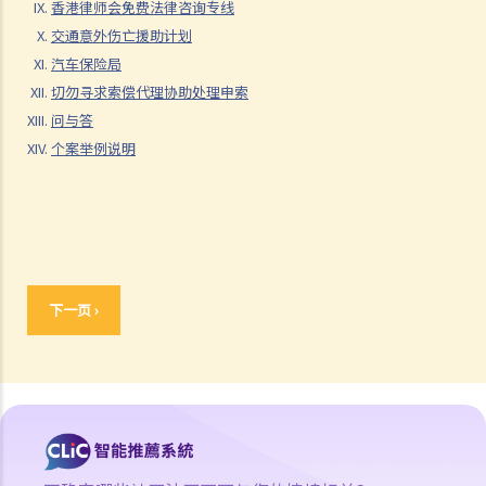
香港律师会免费法律咨询专线
「人身伤亡案件」（包括医疗疏忽案件）
交通意外伤亡援助计划
「致命意外案件」（包括医疗疏忽案件）
汽车保险局
5. 抗辩书
切勿寻求索偿代理协助处理申索
6. 证明书（收费安排）
问与答
7. 属实申述
个案举例说明
8. 委讬专家拟备报告的守则
9. 核对表评检及案件管理问卷
10. 案件管理会议
11. 审讯前的覆核
就人身伤害提出申索，是否存在时限？
就人身伤害提出申索，会取得多少赔偿？
下一页 ›
若我因人身伤害提出申索，可否申请法律援助？
1. 法律援助
2. 法律援助辅助计划
香港律师会免费法律咨询专线
交通意外伤亡援助计划
汽车保险局