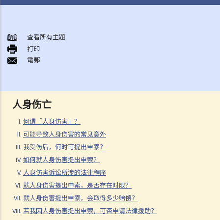
何谓「人身伤害」？
可能导致人身伤害的常见意外
查看所有主題
A. 交通意外
打印
電郵
B. 医疗疏忽
C. 工业意外
D. 滑倒意外
E. 袭击
人身伤亡
F. 被狗咬伤
何谓「人身伤害」？
我受伤后，何时可提出申索？
可能导致人身伤害的常见意外
如何就人身伤害提出申索？
我受伤后，何时可提出申索？
人身伤害诉讼所涉的法律程序
如何就人身伤害提出申索？
1. 申索信（原告人）及建设性的答覆（被告人）
人身伤害诉讼所涉的法律程序
2. 传讯令状
就人身伤害提出申索，是否存在时限？
3. 申索陈述书
就人身伤害提出申索，会取得多少赔偿？
4. 损害赔偿陈述书
若我因人身伤害提出申索，可否申请法律援助？