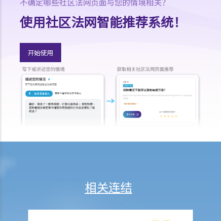
不确定哪些社区法网页面与您的情境相关？
切勿寻求索偿代理协助处理申索
使用社区法网智能推荐系统！
问与答
1. 我在工作期间受伤；若我向我的雇主提出讼诉，申索雇员补偿，有关
程序是否有别于就同一伤害提出人身伤害索偿？
开始使用
2. 承上题，我可否同时向我的雇主及其他相关方面，就工伤和人身伤害
提出申索？
3. 一名餐厅侍应不慎把热汤倒在我身上，导致我受伤。我应否控告那位
侍应及餐厅东主，并向他们提出申索？
4. 一名男子刻意伤害我，被裁定伤人罪罪名成立。我可否透过民事途
径，就人身伤害向他申索？如被告无力支付赔偿，那怎么办？
5. 我是一名乘客，因铁路月台上发生的一宗意外而受伤。我是否有任何
理据向铁路公司提出申索？
6. 若我受伤的原因，部分是由我个人疏忽引致，部分则由他人的错误引
致，我得到的赔偿会否减少？减少的赔偿额及百分比将如何决定？
相关连结
7. 我的家人在意外中身亡。我可否代表死者展开人身伤亡诉讼？在控告
犯错的一方之前，我需要依循甚么程序？
8. 我的儿子在意外中受伤，他想提出人身伤亡诉讼，但他还未够18岁。