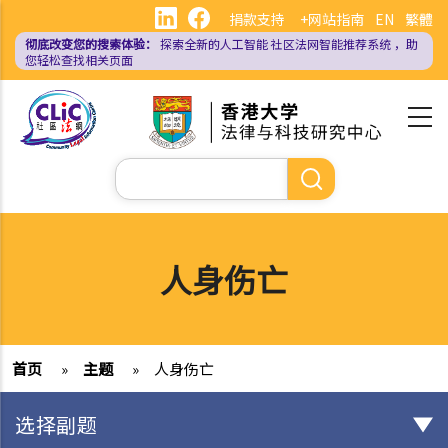
跳
捐款支持
+网站指南
EN
繁體
转
彻底改变您的搜索体验：
探索全新的人工智能
社区法网智能推荐系统
，助
到
您轻松查找相关页面
主
要
内
容
搜
索
人身伤亡
首页
»
主题
»
人身伤亡
选择副题