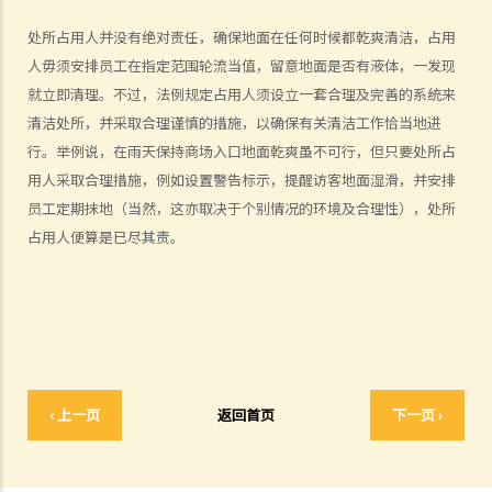
4. 损害赔偿陈述书
处所占用人并没有绝对责任，确保地面在任何时候都乾爽清洁，占用
「人身伤亡案件」（包括医疗疏忽案件）
人毋须安排员工在指定范围轮流当值，留意地面是否有液体，一发现
「致命意外案件」（包括医疗疏忽案件）
就立即清理。不过，法例规定占用人须设立一套合理及完善的系统来
5. 抗辩书
清洁处所，并采取合理谨慎的措施，以确保有关清洁工作恰当地进
6. 证明书（收费安排）
行。举例说，在雨天保持商场入口地面乾爽虽不可行，但只要处所占
7. 属实申述
用人采取合理措施，例如设置警告标示，提醒访客地面湿滑，并安排
8. 委讬专家拟备报告的守则
员工定期抹地（当然，这亦取决于个别情况的环境及合理性），处所
9. 核对表评检及案件管理问卷
占用人便算是已尽其责。
10. 案件管理会议
11. 审讯前的覆核
就人身伤害提出申索，是否存在时限？
就人身伤害提出申索，会取得多少赔偿？
若我因人身伤害提出申索，可否申请法律援助？
1. 法律援助
‹ 上一页
返回首页
下一页 ›
2. 法律援助辅助计划
香港律师会免费法律咨询专线
交通意外伤亡援助计划