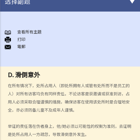
选择副题
何谓「人身伤害」？
可能导致人身伤害的常见意外
查看所有主題
A. 交通意外
打印
電郵
B. 医疗疏忽
C. 工业意外
D. 滑倒意外
E. 袭击
D. 滑倒意外
F. 被狗咬伤
在所有情况下，处所占用人（即处所拥有人或管有处所而不是员工的
我受伤后，何时可提出申索？
人）对所有访客均负有同样责任。不论访客是获邀请或获准到访，占
如何就人身伤害提出申索？
用人必须采取合理谨慎的措施，确保访客在使用该处所时是合理地安
人身伤害诉讼所涉的法律程序
全，亦必须防备儿童不及成年人谨慎。
1. 申索信（原告人）及建设性的答覆（被告人）
2. 传讯令状
举证的责任落在伤者身上，他/她必须以可能性的权衡为准则，去证明
3. 申索陈述书
是处所占用人一方疏忽，导致滑倒意外发生。