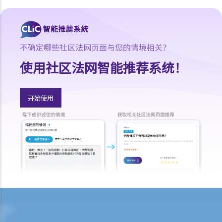
汽车保险局
切勿寻求索偿代理协助处理申索
问与答
不确定哪些社区法网页面与您的情境相关？
1. 我在工作期间受伤；若我向我的雇主提出讼诉，申索雇员补偿，有关
程序是否有别于就同一伤害提出人身伤害索偿？
使用社区法网智能推荐系统！
2. 承上题，我可否同时向我的雇主及其他相关方面，就工伤和人身伤害
提出申索？
开始使用
3. 一名餐厅侍应不慎把热汤倒在我身上，导致我受伤。我应否控告那位
侍应及餐厅东主，并向他们提出申索？
4. 一名男子刻意伤害我，被裁定伤人罪罪名成立。我可否透过民事途
径，就人身伤害向他申索？如被告无力支付赔偿，那怎么办？
5. 我是一名乘客，因铁路月台上发生的一宗意外而受伤。我是否有任何
理据向铁路公司提出申索？
6. 若我受伤的原因，部分是由我个人疏忽引致，部分则由他人的错误引
致，我得到的赔偿会否减少？减少的赔偿额及百分比将如何决定？
7. 我的家人在意外中身亡。我可否代表死者展开人身伤亡诉讼？在控告
犯错的一方之前，我需要依循甚么程序？