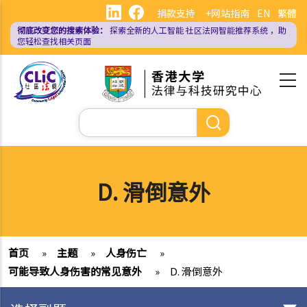
跳
捐款支持
+网站指南
EN
繁體
转
彻底改变您的搜索体验：
探索全新的人工智能
社区法网智能推荐系统
，助
到
您轻松查找相关页面
主
要
内
容
搜
索
D. 滑倒意外
首页
»
主题
»
人身伤亡
»
可能导致人身伤害的常见意外
»
D. 滑倒意外