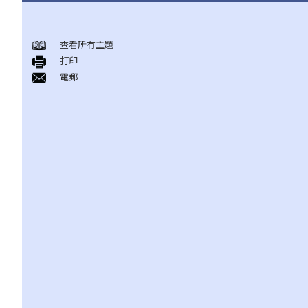
何谓「人身伤害」？
可能导致人身伤害的常见意外
查看所有主題
打印
A. 交通意外
電郵
B. 医疗疏忽
C. 工业意外
D. 滑倒意外
E. 袭击
F. 被狗咬伤
我受伤后，何时可提出申索？
如何就人身伤害提出申索？
人身伤害诉讼所涉的法律程序
1. 申索信（原告人）及建设性的答覆（被告人）
2. 传讯令状
3. 申索陈述书
4. 损害赔偿陈述书