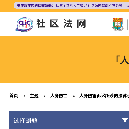
跳
彻底改变您的搜索体验：
探索全新的人工智能
社区法网智能推荐系统
，
转
到
社区法网
主
要
内
容
「人
首页
»
主题
»
人身伤亡
»
人身伤害诉讼所涉的法律
选择副题