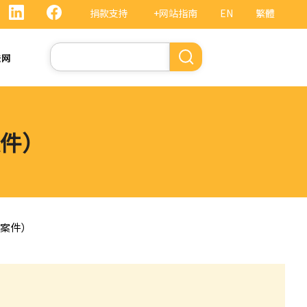
捐款支持
+网站指南
EN
繁體
搜
法网
索
件）
案件）