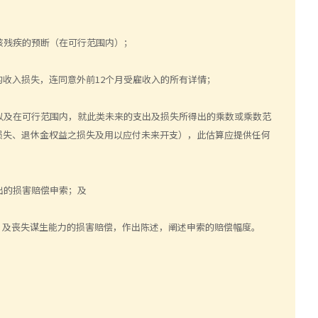
该残疾的预断（在可行范围内）；
的收入损失，连同意外前12个月受雇收入的所有详情；
以及在可行范围内，就此类未来的支出及损失所得出的乘数或乘数范
损失、退休金权益之损失及用以应付未来开支），此估算应提供任何
出的损害赔偿申索；及
，及丧失谋生能力的损害赔偿，作出陈述，阐述申索的赔偿幅度。