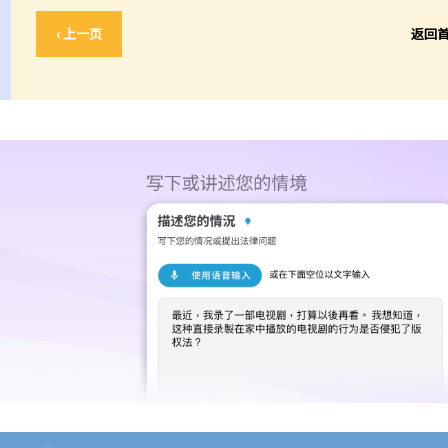
‹ 上一页
返回