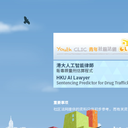
切勿寻求索偿代理协助处理申索
问与答
1. 我在工作期间受伤；若我向我的雇主提出讼诉，申索雇员补偿，
有关程序是否有别于就同一伤害提出人身伤害索偿？
2. 承上题，我可否同时向我的雇主及其他相关方面，就工伤和人身
伤害提出申索？
3. 一名餐厅侍应不慎把热汤倒在我身上，导致我受伤。我应否控告
那位侍应及餐厅东主，并向他们提出申索？
4. 一名男子刻意伤害我，被裁定伤人罪罪名成立。我可否透过民事
途径，就人身伤害向他申索？如被告无力支付赔偿，那怎么办？
5. 我是一名乘客，因铁路月台上发生的一宗意外而受伤。我是否有
任何理据向铁路公司提出申索？
6. 若我受伤的原因，部分是由我个人疏忽引致，部分则由他人的错
重要事项
误引致，我得到的赔偿会否减少？减少的赔偿额及百分比将如何决
社区法网提供的资料只供初步参考，而有关资
定？
7. 我的家人在意外中身亡。我可否代表死者展开人身伤亡诉讼？在
控告犯错的一方之前，我需要依循甚么程序？