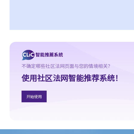
「人身伤亡案件」（包括医疗疏忽案件）
「致命意外案件」（包括医疗疏忽案件）
5. 抗辩书
6. 证明书（收费安排）
7. 属实申述
8. 委讬专家拟备报告的守则
9. 核对表评检及案件管理问卷
10. 案件管理会议
不确定哪些社区法网页面与您的情境相关？
11. 审讯前的覆核
就人身伤害提出申索，是否存在时限？
使用社区法网智能推荐系统！
就人身伤害提出申索，会取得多少赔偿？
若我因人身伤害提出申索，可否申请法律援助？
开始使用
1. 法律援助
2. 法律援助辅助计划
香港律师会免费法律咨询专线
交通意外伤亡援助计划
汽车保险局