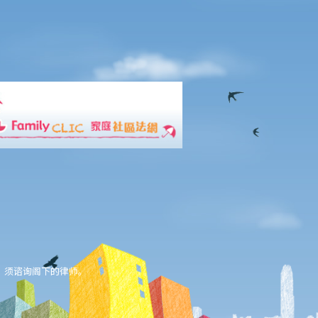
，须谘询阁下的律师。