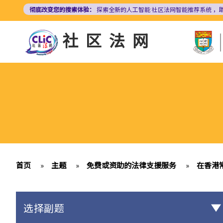
跳
彻底改变您的搜索体验：
探索全新的人工智能
社区法网智能推荐系统
，
转
到
社区法网
主
要
内
容
首页
»
主题
»
免费或资助的法律支援服务
»
在香港
选择副题