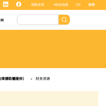
捐款支持
+网站指南
EN
繁體
搜
法网
索
由法律援助署提供）
»
财务资源