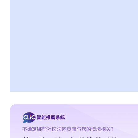
费用？
4. 如果我想获得「当值律师计划」提供律师进行诉讼，需要办理什
么手续？
D. 港大校园免费法律咨询计划 (香港大学法律学院提供)
E. 免费法律谘询计划（由当值律师服务提供）
1. 如果我想向该项计划求助，以便取得免费的初步法律意见，需要
办理什么手续？
2. 当值律师服务会否拒绝为我提供免费法律谘询服务？
3. 根据免费法律咨询计划，我会否获安排法律代表？
F. 电话法律谘询计划（由当值律师服务提供）
G. 免费法律咨询专线（由香港律师会提供）
H. 无律师代表诉讼人资源中心（由司法机构提供）
I. 无律师代表民事程序法律谘询计划(程序谘询计划)（由政务司司长
辧公室辖下行政署提供）
不确定哪些社区法网页面与您的情境相关？
申请法律支援服务的「资格评估」
举例说明