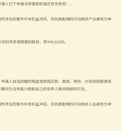
申请人已于申请法律援助前清还有关债务）。
请所涉及的案件中有利益冲突，否则其配偶的可动用资产会被视为申
财务资格限额的数目，即449,620元。
：申请人自住房屋的租金或按揭还款、差饷、税项、付给前度配偶或
作期间为没有能力照顾自己的受养人提供照顾的开支。
请所涉及的案件中有利益冲突，否则其配偶的可动用收入会被视为申