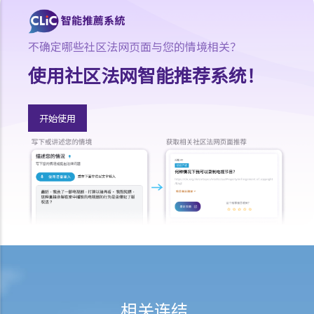
C. 当值律师计划（由当值律师服务提供）
1. 是否所有在裁判法院审理的案件，均已纳入「当值律师计划」内？
不确定哪些社区法网页面与您的情境相关？
2. 我是否需要通过入息审查，才可获得「当值律师计划」提供律师代表
使用社区法网智能推荐系统！
我进行诉讼？
3. 我是否需要为「当值律师计划」在裁判法院提供的服务缴付任何费
用？
开始使用
4. 如果我想获得「当值律师计划」提供律师进行诉讼，需要办理什么手
续？
D. 港大校园免费法律咨询计划 (香港大学法律学院提供)
E. 免费法律谘询计划（由当值律师服务提供）
1. 如果我想向该项计划求助，以便取得免费的初步法律意见，需要办理
什么手续？
2. 当值律师服务会否拒绝为我提供免费法律谘询服务？
3. 根据免费法律咨询计划，我会否获安排法律代表？
F. 电话法律谘询计划（由当值律师服务提供）
相关连结
G. 免费法律咨询专线（由香港律师会提供）