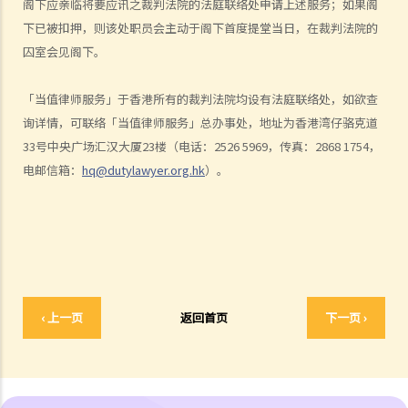
阁下应亲临将要应讯之裁判法院的法庭联络处申请上述服务；如果阁
5. 刑事诉讼法律援助会否容许我选择我信任的代表律师？
下已被扣押，则该处职员会主动于阁下首度提堂当日，在裁判法院的
6. 如果我想申请刑事诉讼法律援助，需要办理什么手续？
囚室会见阁下。
7. 我要等候多久才知道申请结果？
8. 如果申请刑事诉讼法律援助被拒，我应该怎办？
「当值律师服务」于香港所有的裁判法院均设有法庭联络处，如欲查
询详情，可联络「当值律师服务」总办事处，地址为香港湾仔骆克道
B. 民事诉讼法律援助计划（由法律援助署提供）
33号中央广场汇汉大厦23楼（电话：2526 5969，传真：2868 1754，
1. 民事诉讼法律援助的经济审查
电邮信箱：
hq@dutylawyer.org.hk
）。
财务资源
2. 民事诉讼法律援助的案情审查
3. 我是否需要为民事诉讼法律援助服务缴付任何费用？
4. 如果败诉，我是否需要支付对方的诉讼费？
5. 法律援助署会否容许我选择我信任的代表律师？
6. 如果我想申请法律援助，需要办理什么手续？
‹ 上一页
返回首页
下一页 ›
7. 如果我向法律援助署提供虚假资料，会有什么后果？
8. 在等候法律援助之申请结果期间，我是否需要就诉讼提交抗辩书？
9. 如果民事诉讼法律援助申请被拒，我应该怎办？