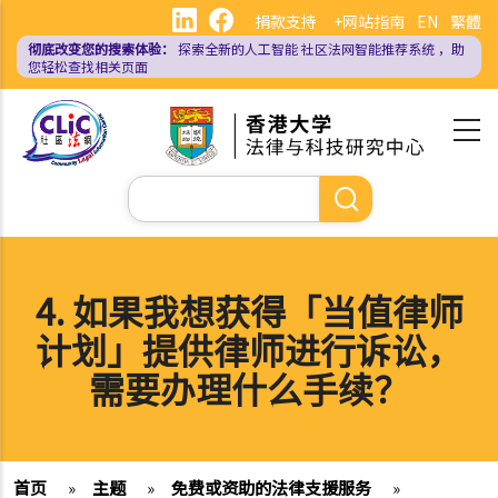
跳
捐款支持
+网站指南
EN
繁體
转
彻底改变您的搜索体验：
探索全新的人工智能
社区法网智能推荐系统
，助
到
您轻松查找相关页面
主
要
内
容
搜
索
4. 如果我想获得「当值律师
计划」提供律师进行诉讼，
需要办理什么手续？
首页
»
主题
»
免费或资助的法律支援服务
»