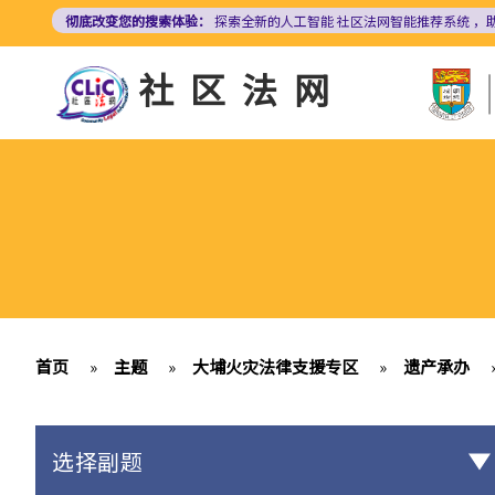
跳
彻底改变您的搜索体验：
探索全新的人工智能
社区法网智能推荐系统
，
转
到
社区法网
主
要
内
容
首页
»
主题
»
大埔火灾法律支援专区
»
遗产承办
选择副题