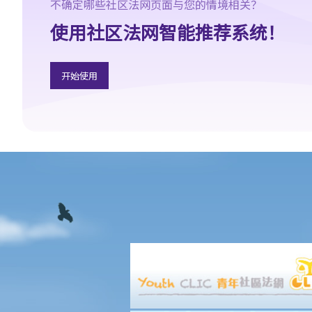
不确定哪些社区法网页面与您的情境相关？
香港律师会大埔火灾紧急免费法律咨询热线
切勿寻求索偿代理协助处理申索
使用社区法网智能推荐系统！
逝者家属
我的家人在意外中身亡。我可否代表死者展开人身伤亡诉讼？在控
开始使用
告犯错的一方之前，我需要依循甚么程序？
损害赔偿陈述书
涉及致命意外的申索
死因裁判法庭有甚么作用？
火灾中受伤的雇员
因工受伤以及有关补偿
赔偿责任
怎样才算是因工及在雇用期间遭遇意外（简称工伤意外）？
在甚么情况下，雇主不需要为其雇员的工伤负上赔偿责任？
赔偿项目
我的配偶在工作时因意外而死亡，我或我的家人可获哪些赔偿？