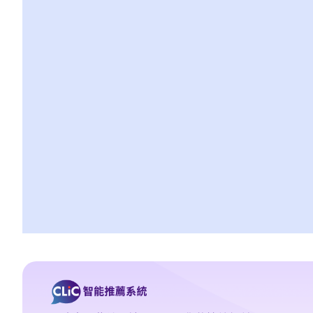
3. 申索陈述书
4. 损害赔偿陈述书
5. 抗辩书
6. 证明书（收费安排）
7. 属实申述
8. 委托专家拟备报告的守则
9. 核对表评检及案件管理问卷
10. 案件管理会议
11. 审讯前的复核
就人身伤害提出申索，是否存在时限？
就人身伤害提出申索，会取得多少赔偿？
涉及非致命意外的申索
若我因人身伤害提出申索，可否申请法律援助？
法律援助
法律援助辅助计划