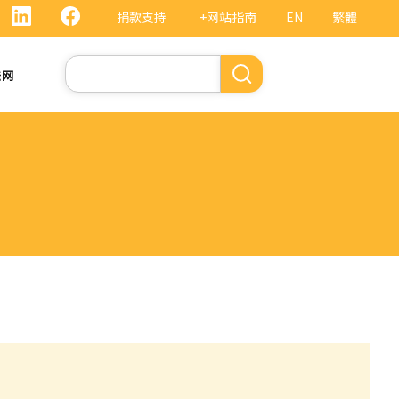
捐款支持
+网站指南
EN
繁體
搜
法网
索