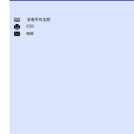
身后事安排
查看所有主题
A. 火葬
打印
B. 骨灰安置所（灵灰安置所）
电邮
C. 土葬
D. 纪念花园
E. 骨灰撒海
F. 遗体／骨殖／骨灰出入香港
人身伤亡
伤者本人
何谓「人身伤害」？
我受伤后，何时可提出申索？
如何就人身伤害提出申索？
人身伤害诉讼所涉的法律程序
1. 申索信（原告人）及建设性的答复（被告人）
2. 传讯令状