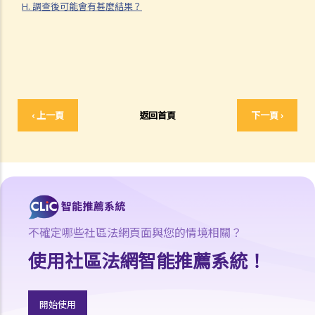
2. 搭售及捆綁銷售
H. 調查後可能會有甚麼結果？
3. 利潤擠壓
4. 拒絕交易
5. 獨家交易
B. 豁除及豁免
合併守則
‹ 上一頁
返回首頁
下一頁 ›
A. 範圍
B. 豁除及豁免
投訴和調查
A. 如果我懷疑一間公司違反或可能違反競爭守則，我該怎麼辦？
B. 如何投訴？
C. 我的投訴是否保密？
不確定哪些社區法網頁面與您的情境相關？
D. 競爭事務委員會在甚麼情況下會考慮不調查投訴？
使用社區法網智能推薦系統！
E. 如果我在投訴後停止與競爭事務委員會合作，我的投訴是否仍然會被
調查？
F. 在對投訴進行初步評估之後，競爭事務委員會可能採取甚麼行動？
開始使用