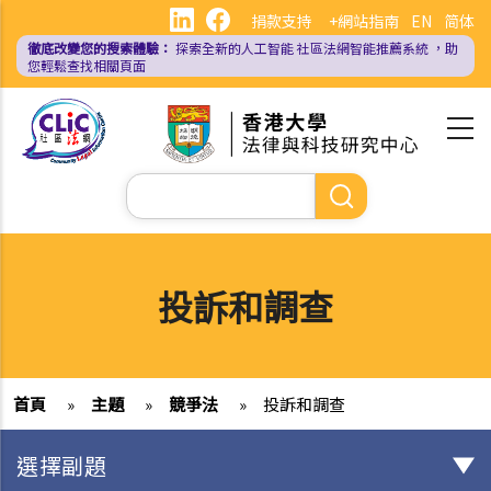
移
捐款支持
+網站指南
EN
简体
至
徹底改變您的搜索體驗：
探索全新的人工智能
社區法網智能推薦系統
，助
主
您輕鬆查找相關頁面
內
容
Search
投訴和調查
首頁
»
主題
»
競爭法
»
投訴和調查
選擇副題