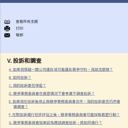
《競爭條例》
第一行為守則
查看所有主題
A. 範圍
打印
電郵
1. 合謀行為
2. 聯合採購
3. 交換資料
V. 投訴和調查
4. 行業協會活動
5. 聯營
A. 如果我懷疑一間公司違反或可能違反競爭守則，我該怎麼辦？
6. 縱向價格限制
B. 如何投訴？
7. 獨家分銷及獨家顧客編配
C. 我的投訴是否保密？
B. 豁除及豁免
D. 競爭事務委員會在甚麼情況下會考慮不調查投訴？
E. 如果我在投訴後停止與競爭事務委員會合作，我的投訴是否仍然會
第二行為守則
被調查？
A. 範圍
F. 在對投訴進行初步評估之後，競爭事務委員會可能採取甚麼行動？
1. 掠奪性定價
G. 競爭事務委員會如果認為應該調查投訴，將如何進行？