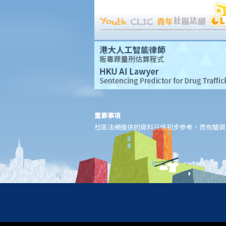
切勿尋求索償代理協助處理申索
問與答
1. 我在工作期間受傷；若我向我的僱主提出訟訴，申索僱員補償，
有關程序是否有別於就同一傷害提出人身傷害索償？
2. 承上題，我可否同時向我的僱主及其他相關方面，就工傷和人身
傷害提出申索？
3. 一名餐廳侍應不慎把熱湯倒在我身上，導致我受傷。我應否控告
那位侍應及餐廳東主，並向他們提出申索？
4. 一名男子刻意傷害我，被裁定傷人罪罪名成立。我可否透過民事
重要事項
社區法網提供的資料只供初步參考，而有關資
途徑，就人身傷害向他申索？如被告無力支付賠償，那怎麼辦？
5. 我是一名乘客，因鐵路月台上發生的一宗意外而受傷。我是否有
任何理據向鐵路公司提出申索？
6. 若我受傷的原因，部分是由我個人疏忽引致，部分則由他人的錯
誤引致，我得到的賠償會否減少？減少的賠償額及百分比將如何決
定？
7. 我的家人在意外中身亡。我可否代表死者展開人身傷亡訴訟？在
控告犯錯的一方之前，我需要依循甚麼程序？