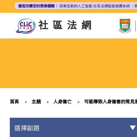
移
徹底改變您的搜索體驗：
探索全新的人工智能
社區法網智能推薦系統
，
至
主
社區法網
內
容
首頁
»
主題
»
人身傷亡
»
可能導致人身傷害的常見
選擇副題