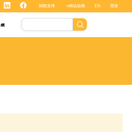
捐款支持
+網站指南
EN
简体
Search
法網