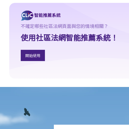
「人身傷亡案件」（包括醫療疏忽案件）
「致命意外案件」（包括醫療疏忽案件）
5. 抗辯書
6. 證明書（收費安排）
不確定哪些社區法網頁面與您的情境相關？
7. 屬實申述
使用社區法網智能推薦系統！
8. 委託專家擬備報告的守則
9. 核對表評檢及案件管理問卷
開始使用
10. 案件管理會議
11. 審訊前的覆核
就人身傷害提出申索，是否存在時限？
就人身傷害提出申索，會取得多少賠償？
若我因人身傷害提出申索，可否申請法律援助？
1. 法律援助
2. 法律援助輔助計劃
香港律師會免費法律諮詢專線
交通意外傷亡援助計劃
汽車保險局