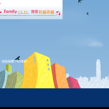
，須諮詢閣下的律師。