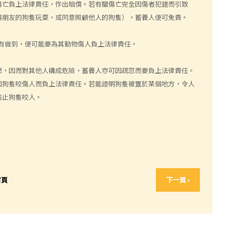
傷亡負上法律責任，作出賠償。若有關傷亡完全因傷者犯錯而引致
與朋友的狗隻玩耍，或同意照顧他人的狗隻），蓄養人便可免責。
有做到，便可能要為其動物傷人負上法律責任。
怒，因而對其他人構成危險，蓄養人亦可因疏忽而要負上法律責任。
因狗隻咬傷人而負上法律責任。若能證明狗隻被置於某個地方，令人
防止狗隻咬人。
首頁
下一頁 ›