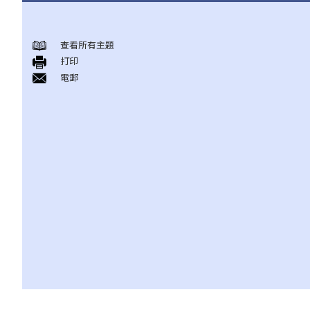
何謂「人身傷害」？
可能導致人身傷害的常見意外
查看所有主題
打印
A. 交通意外
電郵
B. 醫療疏忽
C. 工業意外
D. 滑倒意外
E. 襲擊
F. 被狗咬傷
我受傷後，何時可提出申索？
如何就人身傷害提出申索？
人身傷害訴訟所涉的法律程序
1. 申索信（原告人）及建設性的答覆（被告人）
2. 傳訊令狀
3. 申索陳述書
4. 損害賠償陳述書