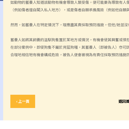
如動物的蓄養人知道該動物有機會導致人類受傷，便可能要為導致有人
（例如傷者擅自闖入私人地方），或是傷者自願承擔風險（例如他自願
然而，如蓄養人在特定情況下，理應盡其責採取預防措施，但他/她並沒
蓄養人如將其飼養的溫馴狗隻置於某地方或情況，有機會使其興奮或憤
在部分案例中，即使狗隻不屬於兇猛狗種，其蓄養人（即被告人）亦可
合理地相信牠有機會構成危險，被告人便會被視為有責任採取預防措施
‹ 上一頁
返回