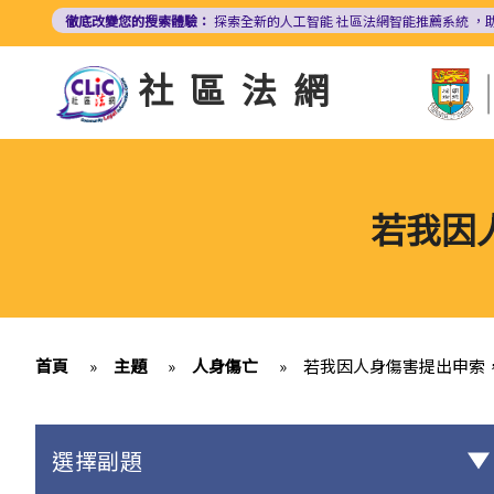
移
徹底改變您的搜索體驗：
探索全新的人工智能
社區法網智能推薦系統
，
至
主
社區法網
內
容
若我因
首頁
»
主題
»
人身傷亡
»
若我因人身傷害提出申索
選擇副題