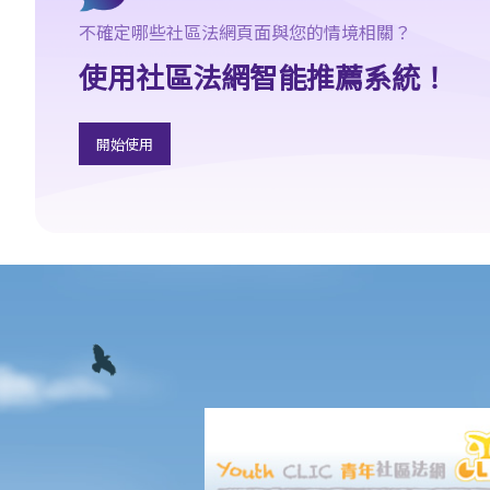
「人身傷亡案件」（包括醫療疏忽案件）
不確定哪些社區法網頁面與您的情境相關？
「致命意外案件」（包括醫療疏忽案件）
5. 抗辯書
使用社區法網智能推薦系統！
6. 證明書（收費安排）
7. 屬實申述
開始使用
8. 委託專家擬備報告的守則
9. 核對表評檢及案件管理問卷
10. 案件管理會議
11. 審訊前的覆核
就人身傷害提出申索，是否存在時限？
就人身傷害提出申索，會取得多少賠償？
若我因人身傷害提出申索，可否申請法律援助？
1. 法律援助
2. 法律援助輔助計劃
香港律師會免費法律諮詢專線
交通意外傷亡援助計劃
汽車保險局