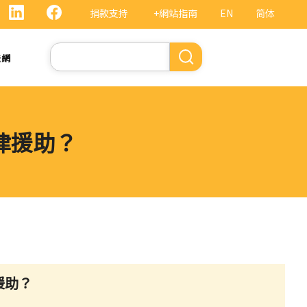
捐款支持
+網站指南
EN
简体
Search
法網
律援助？
援助？