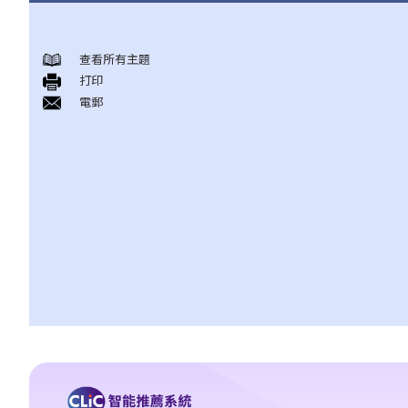
何謂「人身傷害」？
可能導致人身傷害的常見意外
查看所有主題
打印
A. 交通意外
電郵
B. 醫療疏忽
C. 工業意外
D. 滑倒意外
E. 襲擊
F. 被狗咬傷
我受傷後，何時可提出申索？
如何就人身傷害提出申索？
人身傷害訴訟所涉的法律程序
1. 申索信（原告人）及建設性的答覆（被告人）
2. 傳訊令狀
3. 申索陳述書
4. 損害賠償陳述書