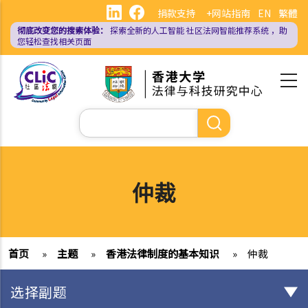
跳
捐款支持
+网站指南
EN
繁體
转
彻底改变您的搜索体验：
探索全新的人工智能
社区法网智能推荐系统
，助
到
您轻松查找相关页面
主
要
内
容
搜
索
仲裁
首页
»
主题
»
香港法律制度的基本知识
»
仲裁
选择副题