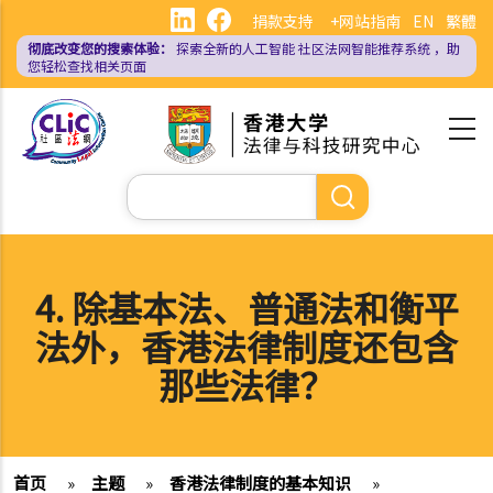
跳
捐款支持
+网站指南
EN
繁體
转
彻底改变您的搜索体验：
探索全新的人工智能
社区法网智能推荐系统
，助
到
您轻松查找相关页面
主
要
内
容
搜
索
4. 除基本法、普通法和衡平
法外，香港法律制度还包含
那些法律？
首页
»
主题
»
香港法律制度的基本知识
»