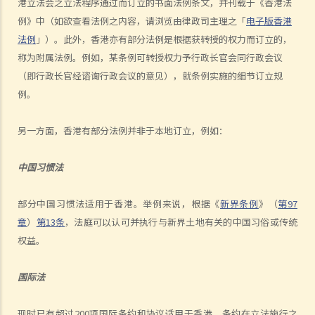
港立法会之立法程序通过而订立的书面法例条文，并刊载于《香港法
4. 英文是否于香港法院内使用之唯一语言？
例》中（如欲查看法例之内容，请浏览由律政司主理之「
电子版香港
5. 香港法院之判决可否于外国执行？
法例
」）。此外，香港亦有部分法例是根据获转授的权力而订立的，
6. 如何委任或罢免香港之法官？
称为附属法例。例如，某条例可转授权力予行政长官会同行政会议
（即行政长官经谘询行政会议的意见），就条例实施的细节订立规
刑事法及民事法
例。
1. 香港之刑事诉讼与民事诉讼有何主要分别?
2. 谁人合资格担任陪审员?
另一方面，香港有部分法例并非于本地订立，例如：
3. 陪审员之职责是甚么？
律政司
中国习惯法
1. 谁人掌管律政司？此政府官员之主要职责是甚么？
2. 律政司之主要工作范围是甚么？
部分中国习惯法适用于香港。举例来说，根据《
新界条例
》（
第97
法律专业
章
）
第13条
，法庭可以认可并执行与新界土地有关的中国习俗或传统
权益。
1. 律师（又称事务律师）与大律师之主要分别是甚么？
2. 怎样能成为大律师？
国际法
3. 怎样能成为律师（事务律师）？
免费或资助之法律支援服务
现时已有超过200项国际条约和协议适用于香港，条约在立法施行之