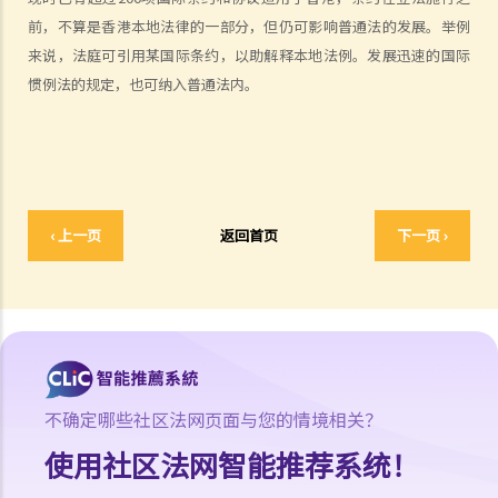
仲裁
前，不算是香港本地法律的一部分，但仍可影响普通法的发展。举例
1. 仲裁是甚么？
来说，法庭可引用某国际条约，以助解释本地法例。发展迅速的国际
2. 香港国际仲裁中心之简介
惯例法的规定，也可纳入普通法内。
调解
1. 何谓调解？
2. 谁是调解员？
其他政府法律部门
法庭程序中的权利与协助
‹ 上一页
返回首页
下一页 ›
聋人和听障人士在法庭程序中的权利与协助
不确定哪些社区法网页面与您的情境相关？
使用社区法网智能推荐系统！