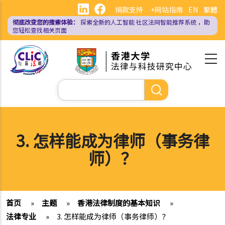
跳
捐款支持
+网站指南
EN
繁體
转
彻底改变您的搜索体验：
探索全新的人工智能
社区法网智能推荐系统
，助
到
您轻松查找相关页面
主
要
内
容
搜
索
3. 怎样能成为律师（事务律
师）？
首页
»
主题
»
香港法律制度的基本知识
»
法律专业
»
3. 怎样能成为律师（事务律师）？