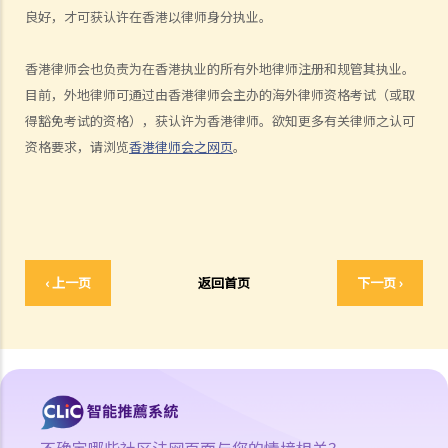
良好，才可获认许在香港以律师身分执业。
刑事法及民事法
1. 香港之刑事诉讼与民事诉讼有何主要分别?
香港律师会也负责为在香港执业的所有外地律师注册和规管其执业。
2. 谁人合资格担任陪审员?
目前，外地律师可通过由香港律师会主办的海外律师资格考试（或取
3. 陪审员之职责是甚么？
得豁免考试的资格），获认许为香港律师。欲知更多有关律师之认可
律政司
资格要求，请浏览
香港律师会之网页
。
1. 谁人掌管律政司？此政府官员之主要职责是甚么？
2. 律政司之主要工作范围是甚么？
法律专业
1. 律师（又称事务律师）与大律师之主要分别是甚么？
‹ 上一页
返回首页
下一页 ›
2. 怎样能成为大律师？
3. 怎样能成为律师（事务律师）？
免费或资助之法律支援服务
仲裁
1. 仲裁是甚么？
2. 香港国际仲裁中心之简介