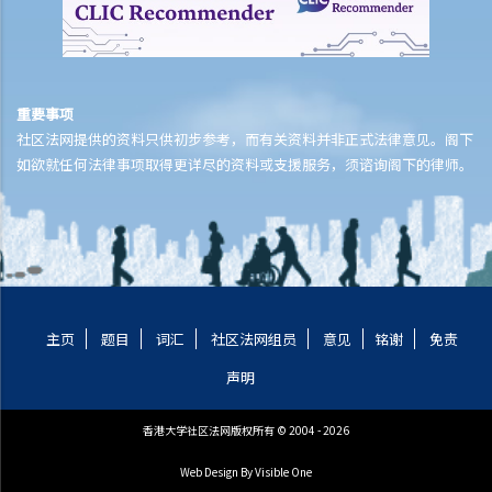
重要事项
社区法网提供的资料只供初步参考，而有关资料并非正式法律意见。阁下
如欲就任何法律事项取得更详尽的资料或支援服务，须谘询阁下的律师。
主页
题目
词汇
社区法网组员
意见
铭谢
免责
声明
香港大学社区法网版权所有 © 2004 - 2026
Web Design
By Visible One