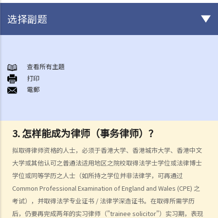
选择副题
法治
香港法律的来源
查看所有主題
1. 香港法律由甚么组成？
打印
電郵
2. 基本法对香港之法律制度有甚么影响？
3. 普通法和衡平法如何于香港法律制度下运作？
4. 除基本法、普通法和衡平法外，香港法律制度还包含那些法律？
3. 怎样能成为律师（事务律师）？
香港法院及司法机构
1. 香港有哪几间主要法院？
拟取得律师资格的人士，必须于香港大学、香港城市大学、香港中文
2. 甚么案件会由上述之主要法院审理？
大学或其他认可之普通法适用地区之院校取得法学士学位或法律博士
3. 除上述之主要法院外，香港还有那些法院？
学位或同等学历之人士（如所持之学位并非法律学，可再通过
4. 英文是否于香港法院内使用之唯一语言？
Common Professional Examination of England and Wales (CPE) 之
5. 香港法院之判决可否于外国执行？
考试），并取得法学专业证书 / 法律学深造证书。在取得所需学历
6. 如何委任或罢免香港之法官？
后，仍要再完成两年的实习律师（"trainee solicitor"）实习期，表现