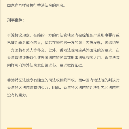
6. 如何委任或罢免香港之法官？
国家亦同样会执行香港法院的判决。
刑事法及民事法
刑事案件：
1. 香港之刑事诉讼与民事诉讼有何主要分别?
2. 谁人合资格担任陪审员?
引渡协议规定，在缔约一方的司法管辖区内被控触犯严重刑事罪行或
3. 陪审员之职责是甚么？
已被判罪名成立的人，倘若在缔约另一方的领土内被发现，该缔约另
律政司
一方须将有关人等移交。此外，香港法院可应某外国法院的要求，在
1. 谁人掌管律政司？此政府官员之主要职责是甚么？
香港取得证据以供该外国法院的民事或刑事法律程序之用。香港法院
2. 律政司之主要工作范围是甚么？
同样可向海外法院发出请求书，要求取得证据。
法律专业
香港特区法院享有独立的司法权和终审权，而中国内地法院的判决对
1. 律师（又称事务律师）与大律师之主要分别是甚么？
香港特区法院没有约束力；因此，香港特区法院的判决对内地法院亦
2. 怎样能成为大律师？
没有约束力。
3. 怎样能成为律师（事务律师）？
免费或资助之法律支援服务
仲裁
1. 仲裁是甚么？