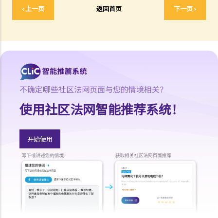
2. 香港国际仲裁中心之简介
‹ 上一页
返回首页
下一页 ›
调解
1. 何谓调解？
2. 谁是调解员？
其他政府法律部门
法庭程序中的权利与协助
聋人和听障人士在法庭程序中的权利与协助
不确定哪些社区法网页面与您的情境相关？
使用社区法网智能推荐系统！
开始使用