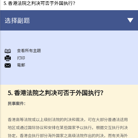
5. 香港法院之判决可否于外国执行？
选择副题
法治
香港法律的来源
查看所有主題
1. 香港法律由甚么组成？
打印
電郵
2. 基本法对香港之法律制度有甚么影响？
3. 普通法和衡平法如何于香港法律制度下运作？
4. 除基本法、普通法和衡平法外，香港法律制度还包含那些法律？
5. 香港法院之判决可否于外国执行？
香港法院及司法机构
1. 香港有哪几间主要法院？
民事案件：
2. 甚么案件会由上述之主要法院审理？
3. 除上述之主要法院外，香港还有那些法院？
香港高等法院或以上级别法院的判决和裁决，可在大部分普通法适用
4. 英文是否于香港法院内使用之唯一语言？
地区或通过国际协议和安排在某些国家予以执行。根据交互执行判决
5. 香港法院之判决可否于外国执行？
协定，香港会执行部分海外国家之高级法院作出的判决，而有关海外