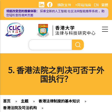
跳
捐款支持
+网站指南
EN
繁體
转
彻底改变您的搜索体验：
探索全新的人工智能
社区法网智能推荐系统
，助
到
您轻松查找相关页面
主
要
内
容
搜
索
5. 香港法院之判决可否于外
国执行？
首页
»
主题
»
香港法律制度的基本知识
»
香港法院及司法机构
»