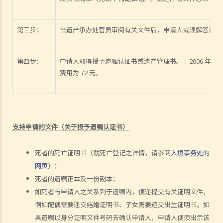
4. 问与答
1. 遗嘱与"平安纸"有甚么分别？
第三步：
当遗产承办处官员审阅有关文件后，申请人或须解答该处
2. 我非常担心我的遗嘱不会按照我的意愿执行。我该怎么做才能保证遗
嘱在我死后能正确执行？
第四步：
申请人取得授予遗嘱认证书或遗产管理书。于2006 年 2 
3. 我已经完全不爱我的妻子了，因此我打算不留任何东西给她，甚至在
费用为 72 元。
遗嘱中完全不提她的名字。我可否这样做？
4. 立遗嘱人可以同时订立多份遗嘱吗？
5. 立遗嘱人可以在遗嘱中处理他的海外财产吗？
6. 立遗嘱人可以分别订立处置香港和海外财产的两份遗嘱吗？
支持申请的文件（关于授予遗嘱认证书）
7. 破产人士可以被委任为遗嘱执行人/遗产管理人吗？
8. 我可以不用律师的帮助而自行撰写遗嘱吗？
死者的死亡证明书（就死亡登记之详情，请参阅
入境事务处的
9. 如果遗嘱未能遵循法律要求会怎么样？
网页
）；
修改遗嘱
死者的遗嘱正本及一份副本；
1. 我有什么方法可以修改我的遗嘱？
如死者与申请人之关系列于遗嘱内，便递提交有关证明文件，
2. 什么是遗嘱更改附件？
例如配偶需要递交结婚证明书、子女需要递交出生证明书。如
果遗嘱以身分证明文件号码去确认申请人，申请人便须出示该
撤销遗嘱