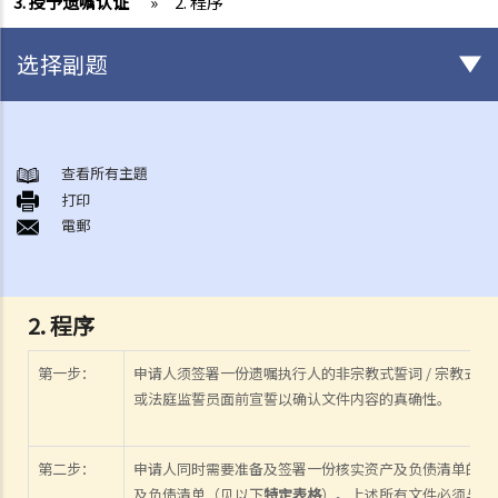
3. 授予遗嘱认证
»
2. 程序
选择副题
初步需要留意的事项（不论有无订立遗嘱）
1. 订立遗嘱的好处
查看所有主題
打印
2. 在授予承办书方面，有遗嘱的遗产与没有遗嘱的遗产有何分别?
電郵
如何订立遗嘱
1. 遗嘱有什么要求？
Q1. 假如立遗嘱人仅透过电话与律师讨论遗嘱内容，但从未签署任何遗
2. 程序
嘱，到底立遗嘱人有没有签立有效的遗嘱？
第一步：
申请人须签署一份遗嘱执行人的非宗教式誓词 / 宗教式誓
2. 在订立遗嘱之前，有甚么事项需要考虑？
或法庭监誓员面前宣誓以确认文件内容的真确性。
1. 遗产有哪些类型?
2. 将馈赠赠予给不同受益人时需要考虑什么事项？
第二步：
申请人同时需要准备及签署一份核实资产及负债清单的非宗
3. 订立遗嘱时有什么要注意？
及负债清单（见以下
特定表格
）。上述所有文件必须与其