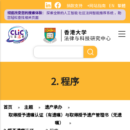
跳
捐款支持
+网站指南
EN
繁體
转
彻底改变您的搜索体验：
探索全新的人工智能
社区法网智能推荐系统
，助
到
您轻松查找相关页面
主
要
内
容
搜
索
2. 程序
首页
»
主题
»
遗产承办
»
取得授予遗嘱认证（有遗嘱）与取得授予遗产管理书（无遗
嘱）
»