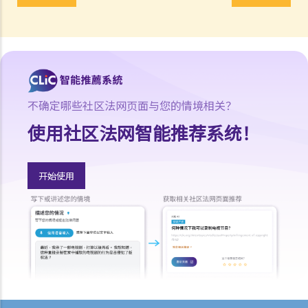
5. 遗产管理书（附有遗嘱）
1. 资格
2. 程序
6. 特别授予书
1. 未作管理遗产授予书
不确定哪些社区法网页面与您的情境相关？
1. 我的父亲多年前去世，生前没有立遗嘱。我的母亲没有取得遗产管理
使用社区法网智能推荐系统！
书，现在也已经去世了，同样生前没有立遗嘱。我应该怎么处理我父母
的遗产？
开始使用
2. 在遗产代理人不在香港的情况下作出的授予
7. 遗产税之取消及申请遗产的授予承办书之程序
8. 撤销授予
9. 问与答
1. 申请遗嘱认证或遗产管理书有没有时限？
2. 如果申请人向遗产承办处递交文件后，又找到更多死者的资产，他 /
她应该怎样做？