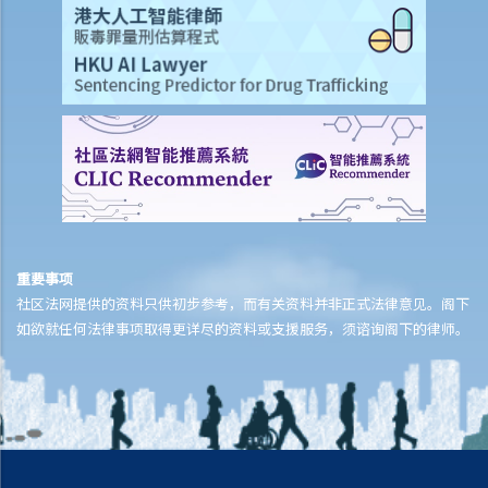
遗产管理
1. 偿还债务和支付丧葬费
2. 哪些财产构成资产？
3. 遗产代理人处理资产的权力
4. 分发资产
5. 提供账目的责任
6. 不浪费资产的责任和受信责任
7. 对第三方的责任
8. 报酬
9. 常见问题
重要事项
社区法网提供的资料只供初步参考，而有关资料并非正式法律意见。阁下
1. 如果遗产包含业务怎么办？
如欲就任何法律事项取得更详尽的资料或支援服务，须谘询阁下的律师。
2. 如果死者没有立遗嘱，有关遗产将如何被分发？
3. 在世配偶能否取得无遗嘱者拥有的婚姻物业？
4. 受益人能否拒绝继承遗产？
5. 分发遗产有时限吗？
6. 什么是家族安排契据？ 什么时候使用它？