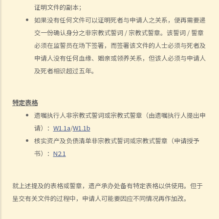
取得授予遗嘱认证（有遗嘱）与取得授予遗产管理书（无遗嘱）
证明文件的副本；
如果没有任何文件可以证明死者与申请人之关系，便再需要递
1. 办理死亡登记
交一份确认身分之非宗教式誓词 / 宗教式誓章。该誓词 / 誓章
2. 寻找死者的遗嘱及检查其银行保险箱
必须在监誓员在场下签署，而签署该文件的人士必须与死者及
1. 如何可以检视死者的银行保险箱？
申请人没有任何血缘、姻亲或领养关系，但该人必须与申请人
2. 遗嘱执行人 / 遗产管理人在甚么情况下，才可提取死者于银行保险箱
及死者相识超过五年。
内的物品？
3. 如果死者的个人财物并不是放在银行保险箱内，如何去收集这些财物
特定表格
及拟备清单？
遗嘱执行人非宗教式誓词或宗教式誓章（由遗嘱执行人提出申
3. 授予遗嘱认证
请）：
W1.1a
/
W1.1b
1. 资格
核实资产及负债清单非宗教式誓词或宗教式誓章（申请授予
书）：
N2.1
1. 如果遗嘱执行人失踪或拒绝履行职责的话，可否由其他人申请遗产认
证？他该怎么做？
2. 如果遗嘱执行人不在香港居住，并且拒绝就出任遗嘱执行人，他该如
就上述提及的表格或誓章，遗产承办处备有特定表格以供使用。但于
何放弃遗嘱认证的权利？
呈交有关文件的过程中，申请人可能要因应不同情况再作加改。
2. 程序