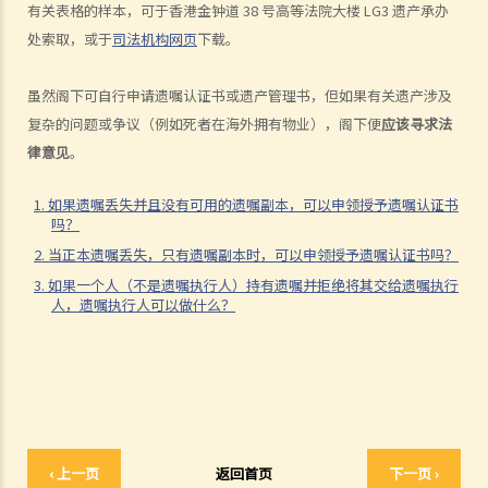
有关表格的样本，可于香港金钟道 38 号高等法院大楼 LG3 遗产承办
1. 如果遗嘱丢失并且没有可用的遗嘱副本，可以申领授予遗嘱认证书
处索取，或于
司法机构网页
下载。
吗？
2. 当正本遗嘱丢失，只有遗嘱副本时，可以申领授予遗嘱认证书吗？
虽然阁下可自行申请遗嘱认证书或遗产管理书，但如果有关遗产涉及
3. 如果一个人（不是遗嘱执行人）持有遗嘱并拒绝将其交给遗嘱执行
复杂的问题或争议（例如死者在海外拥有物业），阁下便
应该寻求法
人，遗嘱执行人可以做什么？
律意见
。
4. 遗产管理书 (在无遗嘱而去世的情况下)
1. 如果遗嘱丢失并且没有可用的遗嘱副本，可以申领授予遗嘱认证书
1. 资格
吗？
1. 如果有人根据优先次序中有权获得遗产管理书，但他失踪了或拒绝申
2. 当正本遗嘱丢失，只有遗嘱副本时，可以申领授予遗嘱认证书吗？
请遗产管理书。另一个人可以申请吗？他需要做什么？
3. 如果一个人（不是遗嘱执行人）持有遗嘱并拒绝将其交给遗嘱执行
人，遗嘱执行人可以做什么？
2. 我父亲的表亲去世前没有订立遗嘱。他未婚，没有子女。他的兄弟姐
妹因年事已高不想申请遗产管理书。我父亲或我可以申请遗产管理书
吗？
2. 程序
1. 如果立遗嘱人在生前公开表示已经订立遗嘱，但在其死后未能找到遗
嘱，是否可以申请遗产管理书？
‹ 上一页
返回首页
下一页 ›