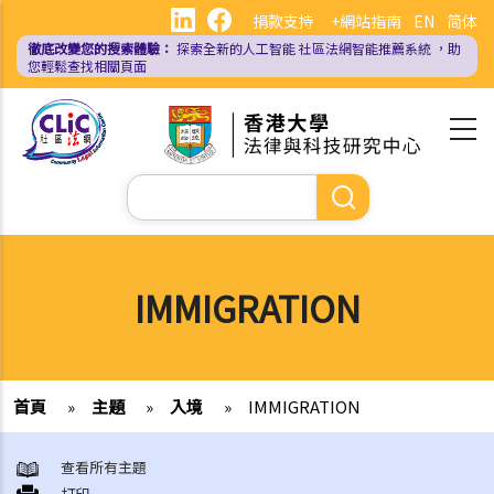
移
捐款支持
+網站指南
EN
简体
至
徹底改變您的搜索體驗：
探索全新的人工智能
社區法網智能推薦系統
，助
主
您輕鬆查找相關頁面
內
容
Search
IMMIGRATION
首頁
»
主題
»
入境
»
IMMIGRATION
查看所有主題
打印