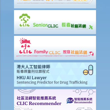
a. 对受权人的限制
b. 通知获指名的人
1. 有关持久授权书的主意听起来不错。但我还是有点忧虑：如果我的受
权人心肠变坏，而我已变得精神上无行为能力，那我可获得甚么法律保
障？
6. 注册医生及律师的证明书
a. 注册医生的证明书
b. 律师的证明书
1. 我明白持久授权书的优点，就是让我们为将来可能发生的事作好准
备。我的侄儿是一名执业医生，我的女儿是一位在美国执业的律师，下
星期她会回港度假。那我只需填妥持久授权书的订明表格，叫他们见证
我签名，那就成了？
7. 注册持久授权书
持久授权书何时开始生效？
选择订明格式及撰写条款时应注意的事项