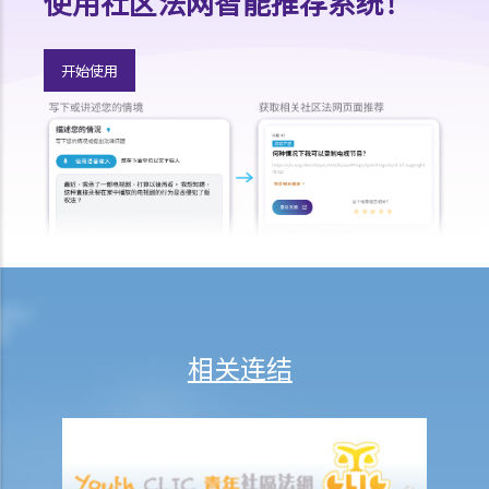
使用社区法网智能推荐系统！
1. 采用订明格式
a. 订明格式
开始使用
b. 表格1或表格2？
2. 由授权人和受权人签立
a. 由授权人签立
b. 由受权人签立
c. 多于一名受权人的签立方式
1. 我年纪已老，想让我的女儿在我变为精神上无行为能力时处理我的财
政事务。我知道有一种叫持久授权书的东西，可让我委讬一位受权人，
假若我患上痴呆（失智）症，受权人就可以处理我的财政事务。这个主
意听起来不错。那我可以只写几句话以确认委讬，然后签名，或许再找
相关连结
一个朋友见证我的签名，就一切都办妥了？
3. 说明资料
4. 受权人的权限
5. 对受权人的限制及通知获指名的人