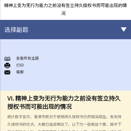
精神上变为无行为能力之前没有签立持久授权书而可能出现的情
况
选择副题
甚么是持久授权书？
持久授权书的精要和它可达致的实效
查看所有主題
1. 相关法律
打印
電郵
1. 我年纪已老，打算让儿子替我照顾我的财政事务。他是一位好人，我
也完全信任他。我知道有一种叫一般授权书的东西，可让我的受权人做
任何合法的事。我也知道它简单、直接、有效，涉及的法律费用也不
VI. 精神上变为无行为能力之前没有签立持久
多。对我来说，这应该是完美的解决方案吧？
授权书而可能出现的情况
2. 受权人的权限、责任和法律责任
统计数字显示，香港市民对于使用持久授权书仍然相当陌生。有关持
a. 权限
久授权书的优点，大概已经说明白了。以下为一些假设个案，其中下
1. 我的一位律师朋友告诉我有关一种叫持久授权书的东西，可让我在精