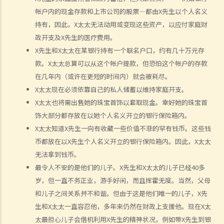
能力时，我的儿子可处理我的财政事务。我的儿子是一名律师，而媳妇
帐户内的现金存款和上市公司的股票—都由X先生以个人名义
是一名医生。事情应该很易办吧，只要他们见证我签署那份持久授权
持有，因此，X太太无法动用或变现这些资产，以应付家庭财
政开支及X先生的医疗费用。
书，我的儿子就可以顺利成为受权人吧？
X先生和X太太在某银行持有一个联名户口，约有几十万元存
b. 以信讬法团为受权人
款。X太太总算可以从这个帐户提款，但恐怕这个帐户的存款
5. 多于一名受权人？
在几年内（或许在更短的时间内）就会被耗尽。
a. 共同行事
X太太现在必须依靠自己的私人储蓄以维持家庭开支。
b. 共同和各别行事
X太太也将需出售她的珠宝首饰以套取现金。幸好她的珠宝首
饰大部分都存放在以她个人名义开立的银行保险箱内。
1. 我年纪已老，想要订立一份持久授权书。我有三位已成年的子女，他
X太太知道X先生一向有收藏一些价值不菲的罕有钱币。这些钱
们都是优秀和值得信赖的人。但若我变得精神上无行为能力，我希望能
币都放在以X先生个人名义开立的银行保险箱内。因此，X太太
让我的妻子处理我的财政事务。
无法拿到钱币。
6. 注册及通知
最令人不安的是他们的儿子。X先生和X太太的儿子已经40多
a. 注册持久授权书
岁，但一直不务正业，游手好闲，而且挥霍无度。当然，父母
b. 申请注册与完成注册之间的事宜
和儿子之间关系并不和谐。但由于这是他们唯一的儿子，X先
生和X太太一直容忍他，多年来仍然在财政上支援他。现在X太
c. 就注册持久授权书作出通知
太最担心儿子会借机利用X先生的精神状况，例如带X先生到银
1. 假设授权人在其持久授权书内指定，持久授权书将在授权人被确诊患