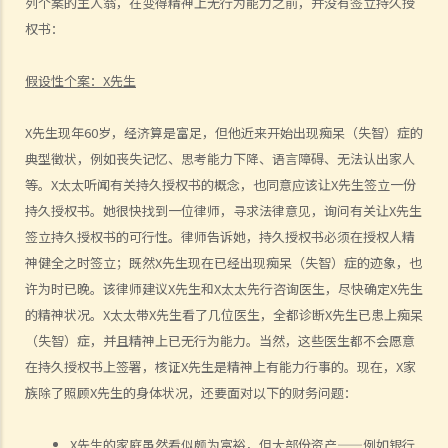
列个案的主人翁，在变得精神上无行为能力之前，并没有签立持久授
神上失去行为能力时，有人照顾我的财政事务。这似乎是个好主意。那
权书：
我只要签署一份持久授权书，委任我的儿子作为受权人，他便可以替我
打点一切事务，对吗？
假设性个案：
X
先生
b. 责任和法律责任
X先生现年60岁，经济算是富足，但他近来开始出现痴呆（失智）症的
1. 我的父母年纪已老，他们想要任命我为他们持久授权书内的受权人。
典型徵状，例如丧失记忆、思考能力下降、语言障碍、无法认出家人
当然我很乐意帮忙。我也知道假如有一天他们变得精神上无行为能力，
等。X太太听闻有关持久授权书的概念，也同意应该让X先生签立一份
我需要照顾他们的财政事务。但我应当如何行使我的权力呢？家里还有
持久授权书。她很快找到一位律师，寻求法律意见，询问有关让X先生
其他兄弟姐妹，我可不想因为父母的资产管理问题而使大家不和。坦白
签立持久授权书的可行性。律师告诉她，持久授权书必须在授权人精
说，我更不想其他兄弟姐妹指责我未有妥善管理父母的资产。
神健全之时签立；既然X先生现在已经出现痴呆（失智）症的迹象，也
3. 监察受权人
许为时已晚。该律师建议X先生和X太太先行咨询医生，尽快确定X先生
的精神状况。X太太带X先生看了几位医生，全都诊断X先生已患上痴呆
1. 有关持久授权书的想法听起来不错。但我还是有点犹豫。如果我的受
（失智）症，并且精神上已无行为能力。当然，这些医生都不会愿意
权人心肠变坏，而我已变得精神上无行为能力，那我有甚么保障？
在持久授权书上签署，核证X先生是精神上有能力行事的。现在，X家
4. 受权人的资格
族除了照顾X先生的身体状况，还要面对以下的财务问题：
a. 以个人为受权人
1. 我年纪已老，想要订立一份持久授权书，以便在我变为精神上无行为
X先生的家庭虽然看似颇为富裕，但大部份资产——例如银行