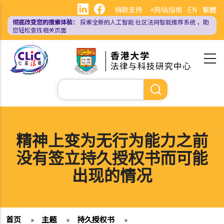
跳
捐款支持
+网站指南
EN
繁體
转
彻底改变您的搜索体验：
探索全新的人工智能
社区法网智能推荐系统
，助
到
您轻松查找相关页面
主
要
内
容
搜
索
精神上变为无行为能力之前
没有签立持久授权书而可能
出现的情况
首页
»
主题
»
持久授权书
»