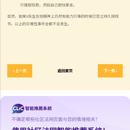
行提取现款，然后自己把钱拿走。
有痴呆（失智）症之时开始生效。数年后，授权人出现了痴呆（失智）
症的徵状。不过，受权人没有把持久授权书拿到法院申请注册。其后，
显然，如果X先生在他精神上仍然有能力行事的时候已签立持久授权
授权人被确诊为精神上无行为能力。但受权人仍没有把持久授权书拿到
书，以上的灾难性事件全都不会发生。
法院申请注册。那么，受权人可以行使该持久授权书载有的权力吗？毕
竟持久授权书规定它将在授权人被确诊患有痴呆（失智）症之时开始生
效。看来即使受权人违反有关注册的规定，他/她并没有做错甚么。那
么，注册是多余的吗？
7. 撤销持久授权
‹ 上一页
返回首页
下一页 ›
a. 由授权人撤销持久授权
1. 我于数年前签署了一份持久授权书，委任我的长子为受权人。不过，
最近我注意到他沉溺赌博，我已不再信任他。我现在想要任命我的小女
儿作为受权人。我应该怎样做？
b. 其他情况下撤销持久授权
不确定哪些社区法网页面与您的情境相关？
8. 持久授权书的主要优点
订立持久授权书的要求和步骤