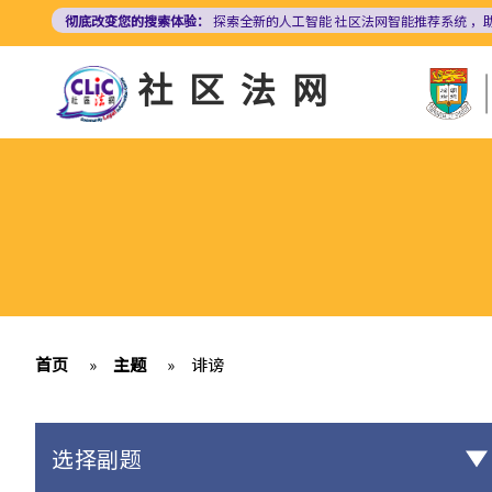
跳
彻底改变您的搜索体验：
探索全新的人工智能
社区法网智能推荐系统
，
转
到
社区法网
主
要
内
容
首页
»
主题
»
诽谤
选择副题