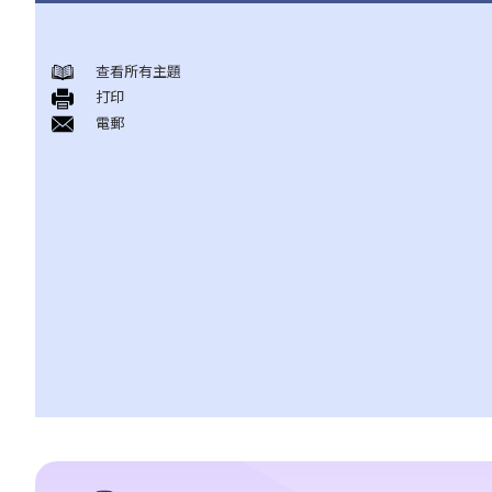
基本概念 ─ 在香港，怎样会构成诽谤？
查看所有主題
1. 口头说出的诽谤事情，是否通常会被视为「短暂形式诽谤」？为
打印
甚么我们需要区分「永久形式诽谤」和「短暂形式诽谤」？
電郵
2. 在香港，甚么法庭会审理诽谤案件？这些案件是由法官还是由陪
审团作出裁决？
3. 如果我是诽谤案中的原告人或被告人，但我无钱聘请律师，我可
以得到政府的免费法律援助吗？
「诽谤性」的意思
1. 如果我写了或讲过一个人的负面事情，但其实我无意诋毁他，我
是否仍然要就诽谤负上法律责任？
2. 由于不同的人对同一字句可能有不同的诠释、不同的接受程度或
不同的敏感度，我应该用甚么准则去决定字句是否含有诽谤意思？
发布字句的来龙去脉、环境或地点，会影响到决定吗？
3. 受争议的字句刊登在一篇文章内，而该文章只有部分内容可能会
构成诽谤，在这个情况下，怎样去决定有关字句的意思？