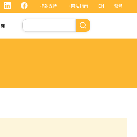
捐款支持
+网站指南
EN
繁體
搜
法网
索