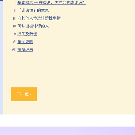
基本概念 ─ 在香港，怎样会构成诽谤？
「诽谤性」的意思
向其他人传达诽谤性事情
确认出被诽谤的人
损失及赔偿
举例说明
抗辩理由
下一页 ›