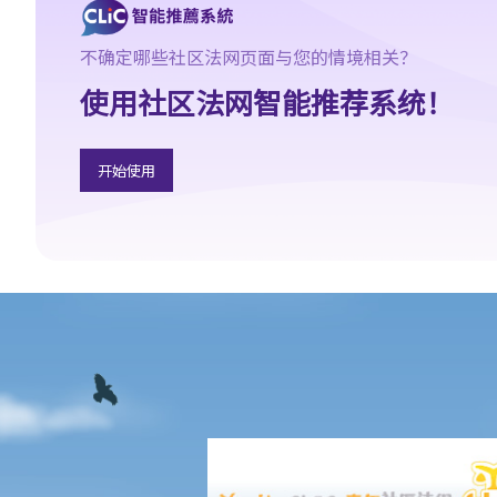
4. 一个人的动作可否带有诽谤性的意思？
5. 如某人随意为他的朋友改花名（例如叫一名熟朋友做「肥
不确定哪些社区法网页面与您的情境相关？
猪」），他会因此而要负上诽谤的法律责任吗？
使用社区法网智能推荐系统！
6. 我们都对演艺界人士的私生活都感兴趣，所以会经常讨论由传媒
报导的娱乐圈新闻，而这些新闻故事亦可能会对演艺界人士造成不
良效果。这些传媒工作者是否要就诽谤负上法律责任？
开始使用
向其他人传达诽谤性事情
1. 如果诽谤性字句不是由我写出来（或不是源自我本人），我只是
向他人重复已发布了的字句，我要负上诽谤的法律责任吗？
2. 如果我只是向妻子讲及另一个人，而当中某些字句具诽谤性。在
此情况下，我要为向他人发布诽谤事情负上法律责任吗？
3. 如果我在公司办公室内谈及另一位同事，有关对话是否属于发
布？
4. 如果我向好朋友（Y）寄出一封信，信内有一篇文章诽谤X的，但
这封信被Y的秘书和助手打开了。我是否要为向其他人发布诽谤文
章，而负上法律责任？
5. 作为雇主，如果我们的雇员发布了一些诽谤性事情，我们要负上