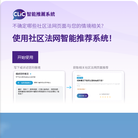
1. 如果我的文章本来并非针对原告人，但内容只是巧合地看来似是指向
他。我是否仍然要负上诽谤的法律责任？
不确定哪些社区法网页面与您的情境相关？
2. 如果我发布了一些诽谤性字句，而有关内容针对一间有限公司，我要
负上诽谤的法律责任吗？如果发布一些针对政府的诽谤性字句，又有何
使用社区法网智能推荐系统！
后果？
损失及赔偿
开始使用
1. 我的竞争对手一直散播谣言，指我公司供应的货物有瑕疵。这些谣言
大大影响我的生意。我可以做甚么去阻止他？
2. 当法庭评估诽谤的赔偿金额时，双方的行为和意图是否重要考虑因
素？
举例说明
抗辩理由