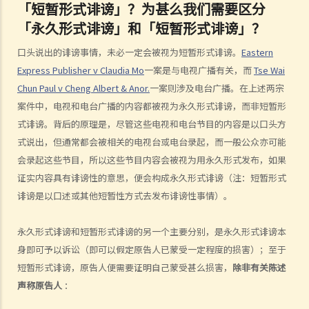
「短暂形式诽谤」？为甚么我们需要区分
「诽谤性」的意思
「永久形式诽谤」和「短暂形式诽谤」？
1. 如果我写了或讲过一个人的负面事情，但其实我无意诋毁他，我是否
仍然要就诽谤负上法律责任？
口头说出的诽谤事情，未必一定会被视为短暂形式诽谤。
Eastern
2. 由于不同的人对同一字句可能有不同的诠释、不同的接受程度或不同
Express Publisher v Claudia Mo
一案是与电视广播有关，而
Tse Wai
的敏感度，我应该用甚么准则去决定字句是否含有诽谤意思？发布字句
Chun Paul v Cheng Albert & Anor.
一案则涉及电台广播。在上述两宗
的来龙去脉、环境或地点，会影响到决定吗？
案件中，电视和电台广播的内容都被视为永久形式诽谤，而非短暂形
式诽谤。背后的原理是，尽管这些电视和电台节目的内容是以口头方
3. 受争议的字句刊登在一篇文章内，而该文章只有部分内容可能会构成
式说出，但通常都会被相关的电视台或电台录起，而一般公众亦可能
诽谤，在这个情况下，怎样去决定有关字句的意思？
会录起这些节目，所以这些节目内容会被视为用永久形式发布，如果
4. 一个人的动作可否带有诽谤性的意思？
证实内容具有诽谤性的意思，便会构成永久形式诽谤（注：短暂形式
5. 如某人随意为他的朋友改花名（例如叫一名熟朋友做「肥猪」），他
诽谤是以口述或其他短暂性方式去发布诽谤性事情）。
会因此而要负上诽谤的法律责任吗？
6. 我们都对演艺界人士的私生活都感兴趣，所以会经常讨论由传媒报导
永久形式诽谤和短暂形式诽谤的另一个主要分别，是永久形式诽谤本
的娱乐圈新闻，而这些新闻故事亦可能会对演艺界人士造成不良效果。
身即可予以诉讼（即可以假定原告人已蒙受一定程度的损害）；至于
这些传媒工作者是否要就诽谤负上法律责任？
短暂形式诽谤，原告人便需要证明自己蒙受甚么损害，
除非有关陈述
向其他人传达诽谤性事情
声称原告人
：
1. 如果诽谤性字句不是由我写出来（或不是源自我本人），我只是向他