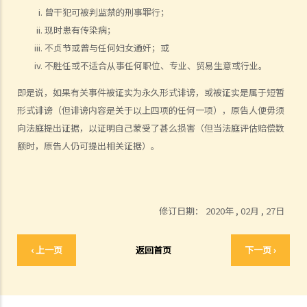
人重复已发布了的字句，我要负上诽谤的法律责任吗？
曾干犯可被判监禁的刑事罪行；
2. 如果我只是向妻子讲及另一个人，而当中某些字句具诽谤性。在此情
现时患有传染病；
况下，我要为向他人发布诽谤事情负上法律责任吗？
不贞节或曾与任何妇女通奸；或
3. 如果我在公司办公室内谈及另一位同事，有关对话是否属于发布？
不胜任或不适合从事任何职位、专业、贸易生意或行业。
4. 如果我向好朋友（Y）寄出一封信，信内有一篇文章诽谤X的，但这封
即是说，如果有关事件被证实为永久形式诽谤，或被证实是属于短暂
信被Y的秘书和助手打开了。我是否要为向其他人发布诽谤文章，而负
形式诽谤（但诽谤内容是关于以上四项的任何一项），原告人便毋须
上法律责任？
向法庭提出证据，以证明自己蒙受了甚么损害（但当法庭评估赔偿数
5. 作为雇主，如果我们的雇员发布了一些诽谤性事情，我们要负上多大
额时，原告人仍可提出相关证据）。
的法律责任？
6. C在公众地方大声地向B讲述第三者（A）的不是，有关说话对A构成
诽谤，而C所说的更被人录起，并上载到互联网的一个网站上。在这个
情况下，当C在公众地方发布诽谤性言论而被其他人听到后，他便要为
修订日期：
2020年 , 02月 , 27日
此负上法律责任。但另一方面，当公众在网上听到C的说话后，谁要为
发布这些诽谤性言论负责？
‹ 上一页
返回首页
下一页 ›
7. 如有一些诽谤性字句或言论，被互联网站使用者放到网站上，该网站
（或其主持人 / 公司）是否要负上诽谤的法律责任？
确认出被诽谤的人