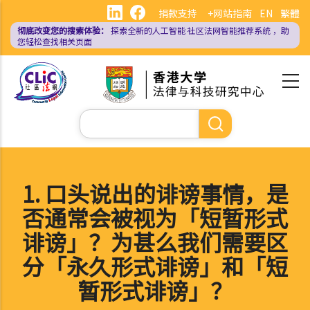
跳
捐款支持
+网站指南
EN
繁體
转
彻底改变您的搜索体验：
探索全新的人工智能
社区法网智能推荐系统
，助
到
您轻松查找相关页面
主
要
内
容
搜
索
1. 口头说出的诽谤事情，是
否通常会被视为「短暂形式
诽谤」？为甚么我们需要区
分「永久形式诽谤」和「短
暂形式诽谤」？