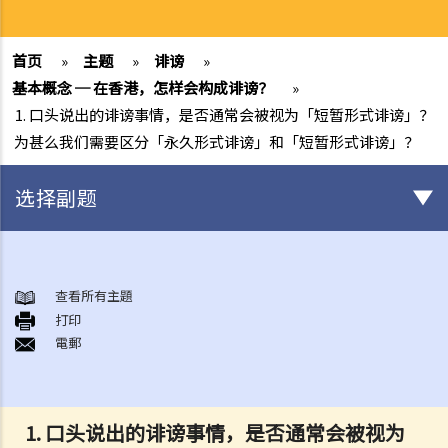
首页
»
主题
»
诽谤
»
基本概念 ─ 在香港，怎样会构成诽谤？
»
1. 口头说出的诽谤事情，是否通常会被视为「短暂形式诽谤」？
为甚么我们需要区分「永久形式诽谤」和「短暂形式诽谤」？
选择副题
基本概念 ─ 在香港，怎样会构成诽谤？
1. 口头说出的诽谤事情，是否通常会被视为「短暂形式诽谤」？为甚么
查看所有主題
打印
我们需要区分「永久形式诽谤」和「短暂形式诽谤」？
電郵
2. 在香港，甚么法庭会审理诽谤案件？这些案件是由法官还是由陪审团
作出裁决？
3. 如果我是诽谤案中的原告人或被告人，但我无钱聘请律师，我可以得
1. 口头说出的诽谤事情，是否通常会被视为
到政府的免费法律援助吗？