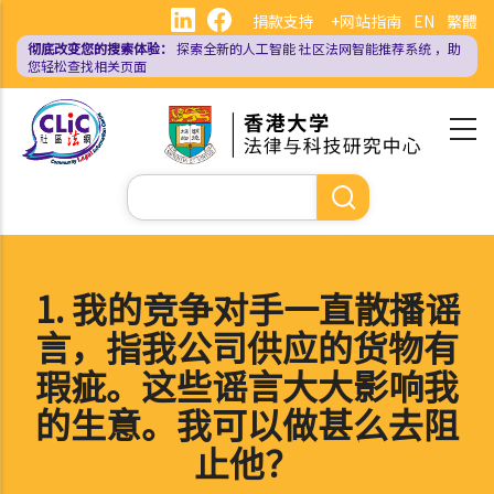
跳
捐款支持
+网站指南
EN
繁體
转
彻底改变您的搜索体验：
探索全新的人工智能
社区法网智能推荐系统
，助
到
您轻松查找相关页面
主
要
内
容
搜
索
1. 我的竞争对手一直散播谣
言，指我公司供应的货物有
瑕疵。这些谣言大大影响我
的生意。我可以做甚么去阻
止他？