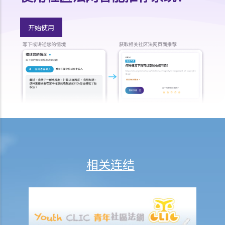
1. 如果我的文章本来并非针对原告人，但内容只是巧合地看来似是指向
他。我是否仍然要负上诽谤的法律责任？
开始使用
2. 如果我发布了一些诽谤性字句，而有关内容针对一间有限公司，我要
负上诽谤的法律责任吗？如果发布一些针对政府的诽谤性字句，又有何
后果？
损失及赔偿
1. 我的竞争对手一直散播谣言，指我公司供应的货物有瑕疵。这些谣言
大大影响我的生意。我可以做甚么去阻止他？
2. 当法庭评估诽谤的赔偿金额时，双方的行为和意图是否重要考虑因
素？
举例说明
抗辩理由
相关连结