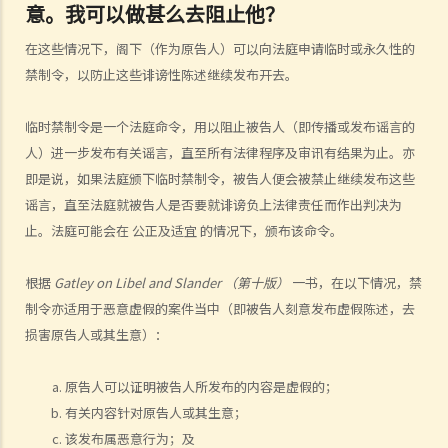
意。我可以做甚么去阻止他？
1. 如果我写了或讲过一个人的负面事情，但其实我无意诋毁他，我是否
仍然要就诽谤负上法律责任？
在这些情况下，阁下（作为原告人）可以向法庭申请临时或永久性的
2. 由于不同的人对同一字句可能有不同的诠释、不同的接受程度或不同
禁制令，以防止这些诽谤性陈述继续发布开去。
的敏感度，我应该用甚么准则去决定字句是否含有诽谤意思？发布字句
的来龙去脉、环境或地点，会影响到决定吗？
临时禁制令是一个法庭命令，用以阻止被告人（即传播或发布谣言的
人）进一步发布有关谣言，直至所有法律程序及审讯有结果为止。亦
3. 受争议的字句刊登在一篇文章内，而该文章只有部分内容可能会构成
即是说，如果法庭颁下临时禁制令，被告人便会被禁止继续发布这些
诽谤，在这个情况下，怎样去决定有关字句的意思？
谣言，直至法庭就被告人是否要就诽谤负上法律责任而作出判决为
4. 一个人的动作可否带有诽谤性的意思？
止。法庭可能会在 公正及适宜 的情况下，颁布该命令。
5. 如某人随意为他的朋友改花名（例如叫一名熟朋友做「肥猪」），他
会因此而要负上诽谤的法律责任吗？
根据
Gatley on Libel and Slander （第十版）
一书，在以下情况，禁
6. 我们都对演艺界人士的私生活都感兴趣，所以会经常讨论由传媒报导
制令亦适用于恶意虚假的案件当中（即被告人刻意发布虚假陈述，去
的娱乐圈新闻，而这些新闻故事亦可能会对演艺界人士造成不良效果。
损害原告人或其生意）：
这些传媒工作者是否要就诽谤负上法律责任？
向其他人传达诽谤性事情
原告人可以证明被告人所发布的内容是虚假的；
1. 如果诽谤性字句不是由我写出来（或不是源自我本人），我只是向他
有关内容针对原告人或其生意；
人重复已发布了的字句，我要负上诽谤的法律责任吗？
该发布属恶意行为；及