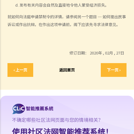
2. 如果我只是向妻子讲及另一个人，而当中某些字句具诽谤性。在此情
发布有关内容会自然及直接地令他人蒙受经济损失。
况下，我要为向他人发布诽谤事情负上法律责任吗？
就如何向法庭申请禁制令的详情，请参阅另一个题目 ─ 如何提出民事
3. 如果我在公司办公室内谈及另一位同事，有关对话是否属于发布？
诉讼或作出抗辩。在作出这项申请前，阁下应该先寻求法律意见。
4. 如果我向好朋友（Y）寄出一封信，信内有一篇文章诽谤X的，但这封
信被Y的秘书和助手打开了。我是否要为向其他人发布诽谤文章，而负
上法律责任？
5. 作为雇主，如果我们的雇员发布了一些诽谤性事情，我们要负上多大
修订日期：
2020年 , 02月 , 27日
的法律责任？
6. C在公众地方大声地向B讲述第三者（A）的不是，有关说话对A构成
‹ 上一页
返回首页
下一页 ›
诽谤，而C所说的更被人录起，并上载到互联网的一个网站上。在这个
情况下，当C在公众地方发布诽谤性言论而被其他人听到后，他便要为
此负上法律责任。但另一方面，当公众在网上听到C的说话后，谁要为
发布这些诽谤性言论负责？
7. 如有一些诽谤性字句或言论，被互联网站使用者放到网站上，该网站
（或其主持人 / 公司）是否要负上诽谤的法律责任？
不确定哪些社区法网页面与您的情境相关？
确认出被诽谤的人
使用社区法网智能推荐系统！