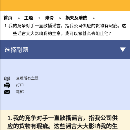
首页
»
主题
»
诽谤
»
损失及赔偿
»
1. 我的竞争对手一直散播谣言，指我公司供应的货物有瑕疵。这
些谣言大大影响我的生意。我可以做甚么去阻止他？
选择副题
基本概念 ─ 在香港，怎样会构成诽谤？
1. 口头说出的诽谤事情，是否通常会被视为「短暂形式诽谤」？为甚么
查看所有主題
打印
我们需要区分「永久形式诽谤」和「短暂形式诽谤」？
電郵
2. 在香港，甚么法庭会审理诽谤案件？这些案件是由法官还是由陪审团
作出裁决？
3. 如果我是诽谤案中的原告人或被告人，但我无钱聘请律师，我可以得
1. 我的竞争对手一直散播谣言，指我公司供
到政府的免费法律援助吗？
应的货物有瑕疵。这些谣言大大影响我的生
「诽谤性」的意思