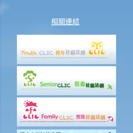
1. 如何可以檢視死者的銀行保險箱？
2. 遺囑執行人 / 遺產管理人在甚麼情況下，才可提取死者於銀行保險箱
相關連結
內的物品？
3. 如果死者的個人財物並不是放在銀行保險箱內，如何去收集這些財物
及擬備清單？
3. 授予遺囑認證
1. 資格
1. 如果遺囑執行人失蹤或拒絕履行職責的話，可否由其他人申請遺產認
證？他該怎麼做？
2. 如果遺囑執行人不在香港居住，並且拒絕就出任遺囑執行人，他該如
何放棄遺囑認證的權利？
2. 程序
1. 如果遺囑丟失並且沒有可用的遺囑副本，可以申領授予遺囑認證書
嗎？
2. 當正本遺囑丟失，只有遺囑副本時，可以申領授予遺囑認證書嗎？