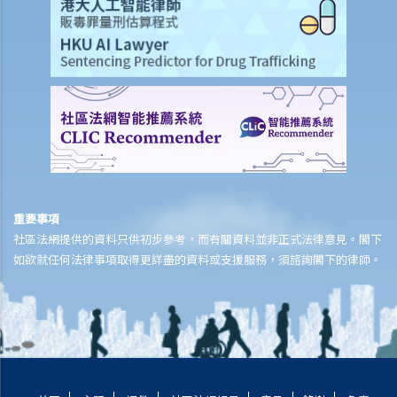
3. 如果一個人（不是遺囑執行人）持有遺囑並拒絕將其交給遺囑執行
人，遺囑執行人可以做什麼？
4. 遺產管理書 (在無遺囑而去世的情況下)
1. 資格
1. 如果有人根據優先次序中有權獲得遺產管理書，但他失蹤了或拒絕申
請遺產管理書。另一個人可以申請嗎？他需要做什麼？
2. 我父親的表親去世前沒有訂立遺囑。他未婚，沒有子女。他的兄弟姐
妹因年事已高不想申請遺產管理書。我父親或我可以申請遺產管理書
重要事項
嗎？
社區法網提供的資料只供初步參考，而有關資料並非正式法律意見。閣下
2. 程序
如欲就任何法律事項取得更詳盡的資料或支援服務，須諮詢閣下的律師。
1. 如果立遺囑人在生前公開表示已經訂立遺囑，但在其死後未能找到遺
囑，是否可以申請遺產管理書？
5. 遺產管理書（附有遺囑）
1. 資格
2. 程序