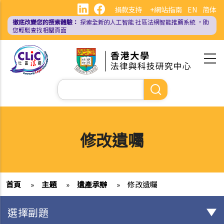
移
捐款支持
+網站指南
EN
简体
至
徹底改變您的搜索體驗：
探索全新的人工智能
社區法網智能推薦系統
，助
主
您輕鬆查找相關頁面
內
容
Search
修改遺囑
首頁
»
主題
»
遺產承辦
»
修改遺囑
選擇副題