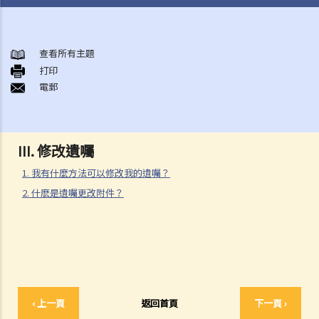
初步需要留意的事項（不論有無訂立遺囑）
1. 訂立遺囑的好處
查看所有主題
打印
2. 在授予承辦書方面，有遺囑的遺產與沒有遺囑的遺產有何分別?
電郵
如何訂立遺囑
1. 遺囑有什麼要求？
Q1. 假如立遺囑人僅透過電話與律師討論遺囑內容，但從未簽署任何遺
III. 修改遺囑
囑，到底立遺囑人有沒有簽立有效的遺囑？
1. 我有什麼方法可以修改我的遺囑？
2. 在訂立遺囑之前，有甚麼事項需要考慮？
2. 什麽是遺囑更改附件？
1. 遺產有哪些類型?
2. 將饋贈贈予給不同受益人時需要考慮什麽事項？
3. 訂立遺囑時有什麼要注意？
4. 問與答
1. 遺囑與"平安紙"有甚麼分別？
‹ 上一頁
返回首頁
下一頁 ›
2. 我非常擔心我的遺囑不會按照我的意願執行。我該怎麼做才能保證遺