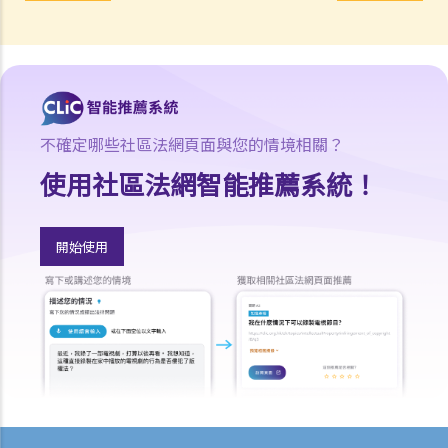
囑在我死後能正確執行？
3. 我已經完全不愛我的妻子了，因此我打算不留任何東西給她，甚至在
遺囑中完全不提她的名字。我可否這樣做？
4. 立遺囑人可以同時訂立多份遺囑嗎？
5. 立遺囑人可以在遺囑中處理他的海外財產嗎？
不確定哪些社區法網頁面與您的情境相關？
6. 立遺囑人可以分別訂立處置香港和海外財產的兩份遺囑嗎？
使用社區法網智能推薦系統！
7. 破產人士可以被委任為遺囑執行人/遺產管理人嗎？
8. 我可以不用律師的幫助而自行撰寫遺囑嗎？
9. 如果遺囑未能遵循法律要求會怎麼樣？
開始使用
修改遺囑
1. 我有什麼方法可以修改我的遺囑？
2. 什麽是遺囑更改附件？
撤銷遺囑
取得授予遺囑認證（有遺囑）與取得授予遺產管理書（無遺囑）
1. 辦理死亡登記
2. 尋找死者的遺囑及檢查其銀行保險箱