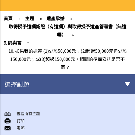
首頁
»
主題
»
遺產承辦
»
取得授予遺囑認證（有遺囑）與取得授予遺產管理書（無遺
囑）
»
9. 問與答
»
10. 如果我的遺產 (1)少於50,000元；(2)超過50,000元但少於
150,000元；或(3)超過150,000元，相關的準備安排是否不
同？
選擇副題
初步需要留意的事項（不論有無訂立遺囑）
1. 訂立遺囑的好處
查看所有主題
打印
2. 在授予承辦書方面，有遺囑的遺產與沒有遺囑的遺產有何分別?
電郵
如何訂立遺囑