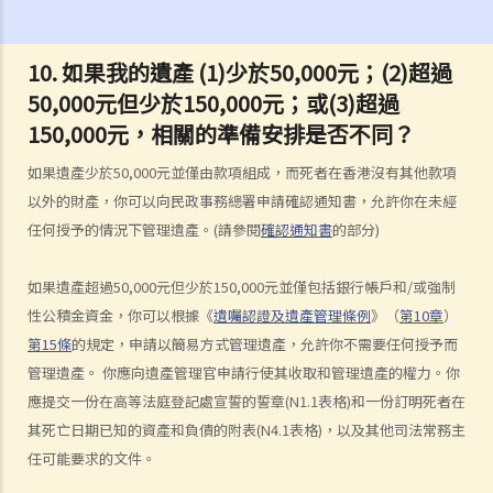
1. 遺囑有什麼要求？
Q1. 假如立遺囑人僅透過電話與律師討論遺囑內容，但從未簽署任何遺
10. 如果我的遺產 (1)少於50,000元；(2)超過
囑，到底立遺囑人有沒有簽立有效的遺囑？
50,000元但少於150,000元；或(3)超過
2. 在訂立遺囑之前，有甚麼事項需要考慮？
150,000元，相關的準備安排是否不同？
1. 遺產有哪些類型?
如果遺產少於50,000元並僅由款項組成，而死者在香港沒有其他款項
2. 將饋贈贈予給不同受益人時需要考慮什麽事項？
以外的財產，你可以向民政事務總署申請確認通知書，允許你在未經
3. 訂立遺囑時有什麼要注意？
任何授予的情況下管理遺產。(請參閱
確認通知書
的部分)
4. 問與答
如果遺產超過50,000元但少於150,000元並僅包括銀行帳戶和/或強制
1. 遺囑與"平安紙"有甚麼分別？
性公積金資金，你可以根據《
遺囑認證及遺產管理條例
》（
第10章
）
2. 我非常擔心我的遺囑不會按照我的意願執行。我該怎麼做才能保證遺
第15條
的規定，申請以簡易方式管理遺產，允許你不需要任何授予而
囑在我死後能正確執行？
管理遺產。 你應向遺產管理官申請行使其收取和管理遺產的權力。你
3. 我已經完全不愛我的妻子了，因此我打算不留任何東西給她，甚至在
應提交一份在高等法庭登記處宣誓的誓章(N1.1表格)和一份訂明死者在
遺囑中完全不提她的名字。我可否這樣做？
其死亡日期已知的資產和負債的附表(N4.1表格)，以及其他司法常務主
4. 立遺囑人可以同時訂立多份遺囑嗎？
任可能要求的文件。
5. 立遺囑人可以在遺囑中處理他的海外財產嗎？