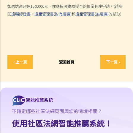
6. 立遺囑人可以分別訂立處置香港和海外財產的兩份遺囑嗎？
如果遺產超過150,000元，你應按照獲取授予的慣常程序申請。(請參
7. 破產人士可以被委任為遺囑執行人/遺產管理人嗎？
閱
遺囑認證書
、
遺產管理書(附有遺囑)
和
遺產管理書(無遺囑)
的部分)
8. 我可以不用律師的幫助而自行撰寫遺囑嗎？
9. 如果遺囑未能遵循法律要求會怎麼樣？
修改遺囑
1. 我有什麼方法可以修改我的遺囑？
2. 什麽是遺囑更改附件？
‹ 上一頁
返回首頁
下一頁 ›
撤銷遺囑
取得授予遺囑認證（有遺囑）與取得授予遺產管理書（無遺囑）
1. 辦理死亡登記
2. 尋找死者的遺囑及檢查其銀行保險箱
1. 如何可以檢視死者的銀行保險箱？
2. 遺囑執行人 / 遺產管理人在甚麼情況下，才可提取死者於銀行保險箱
不確定哪些社區法網頁面與您的情境相關？
內的物品？
使用社區法網智能推薦系統！
3. 如果死者的個人財物並不是放在銀行保險箱內，如何去收集這些財物
及擬備清單？