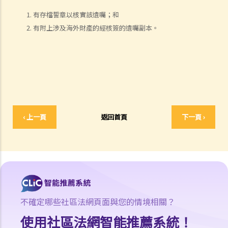
3. 訂立遺囑時有什麼要注意？
有存檔誓章以核實該遺囑；和
4. 問與答
有附上涉及海外財產的經核簽的遺囑副本。
1. 遺囑與"平安紙"有甚麼分別？
2. 我非常擔心我的遺囑不會按照我的意願執行。我該怎麼做才能保證遺
囑在我死後能正確執行？
3. 我已經完全不愛我的妻子了，因此我打算不留任何東西給她，甚至在
遺囑中完全不提她的名字。我可否這樣做？
4. 立遺囑人可以同時訂立多份遺囑嗎？
‹ 上一頁
返回首頁
下一頁 ›
5. 立遺囑人可以在遺囑中處理他的海外財產嗎？
6. 立遺囑人可以分別訂立處置香港和海外財產的兩份遺囑嗎？
7. 破產人士可以被委任為遺囑執行人/遺產管理人嗎？
8. 我可以不用律師的幫助而自行撰寫遺囑嗎？
9. 如果遺囑未能遵循法律要求會怎麼樣？
修改遺囑
不確定哪些社區法網頁面與您的情境相關？
1. 我有什麼方法可以修改我的遺囑？
使用社區法網智能推薦系統！