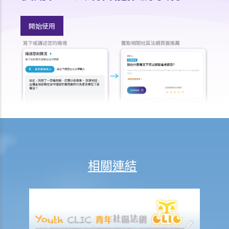
2. 什麽是遺囑更改附件？
撤銷遺囑
開始使用
取得授予遺囑認證（有遺囑）與取得授予遺產管理書（無遺囑）
1. 辦理死亡登記
2. 尋找死者的遺囑及檢查其銀行保險箱
1. 如何可以檢視死者的銀行保險箱？
2. 遺囑執行人 / 遺產管理人在甚麼情況下，才可提取死者於銀行保險箱
內的物品？
3. 如果死者的個人財物並不是放在銀行保險箱內，如何去收集這些財物
及擬備清單？
3. 授予遺囑認證
相關連結
1. 資格
1. 如果遺囑執行人失蹤或拒絕履行職責的話，可否由其他人申請遺產認
證？他該怎麼做？
2. 如果遺囑執行人不在香港居住，並且拒絕就出任遺囑執行人，他該如
何放棄遺囑認證的權利？