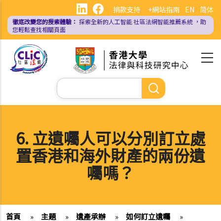
移
捐款支持
+網站指南
EN
简体
至
徹底改變您的搜索體驗：
探索全新的人工智能
社區法網智能推薦系統
，助
主
您輕鬆查找相關頁面
內
容
Search
6. 立遺囑人可以分別訂立處
置香港和海外財產的兩份遺
囑嗎？
首頁
»
主題
»
遺產承辦
»
如何訂立遺囑
»