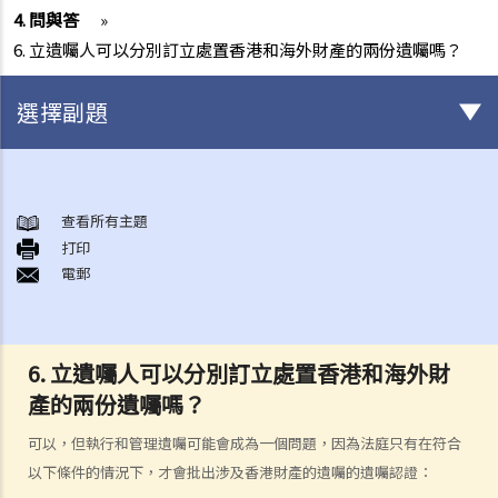
4. 問與答
»
6. 立遺囑人可以分別訂立處置香港和海外財產的兩份遺囑嗎？
選擇副題
初步需要留意的事項（不論有無訂立遺囑）
1. 訂立遺囑的好處
查看所有主題
打印
2. 在授予承辦書方面，有遺囑的遺產與沒有遺囑的遺產有何分別?
電郵
如何訂立遺囑
1. 遺囑有什麼要求？
Q1. 假如立遺囑人僅透過電話與律師討論遺囑內容，但從未簽署任何遺
6. 立遺囑人可以分別訂立處置香港和海外財
囑，到底立遺囑人有沒有簽立有效的遺囑？
產的兩份遺囑嗎？
2. 在訂立遺囑之前，有甚麼事項需要考慮？
可以，但執行和管理遺囑可能會成為一個問題，因為法庭只有在符合
1. 遺產有哪些類型?
以下條件的情況下，才會批出涉及香港財產的遺囑的遺囑認證：
2. 將饋贈贈予給不同受益人時需要考慮什麽事項？