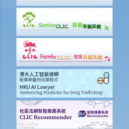
2. 程序
1. 如果遺囑丟失並且沒有可用的遺囑副本，可以申領授予遺囑認證書
嗎？
2. 當正本遺囑丟失，只有遺囑副本時，可以申領授予遺囑認證書嗎？
3. 如果一個人（不是遺囑執行人）持有遺囑並拒絕將其交給遺囑執行
人，遺囑執行人可以做什麼？
4. 遺產管理書 (在無遺囑而去世的情況下)
1. 資格
1. 如果有人根據優先次序中有權獲得遺產管理書，但他失蹤了或拒絕申
請遺產管理書。另一個人可以申請嗎？他需要做什麼？
2. 我父親的表親去世前沒有訂立遺囑。他未婚，沒有子女。他的兄弟姐
妹因年事已高不想申請遺產管理書。我父親或我可以申請遺產管理書
嗎？
2. 程序
1. 如果立遺囑人在生前公開表示已經訂立遺囑，但在其死後未能找到遺