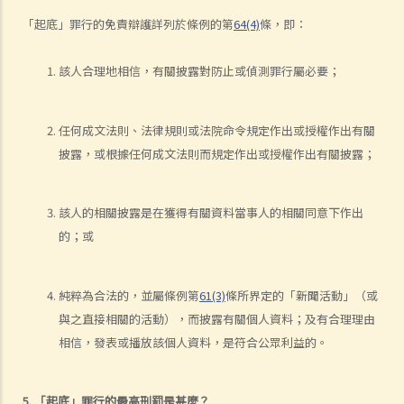
6. 僱主可否向應徵者查詢他們有無刑事紀錄/案底？
「起底」罪行的免責辯護詳列於條例的第
64(4)
條，即：
7. 在一份公司職位申請表中，有一欄要求應徵者填報配偶/子女的職業。
該人合理地相信，有關披露對防止或偵測罪行屬必要；
收集這些資料之目的，是要確定應徵者的親屬是否為公司的競爭對手工
作。這可否接受？
8. 僱主可否收集求職者的身分證副本? 僱主可保留落選者的個人資料多
任何成文法則、法律規則或法院命令規定作出或授權作出有關
久?
披露，或根據任何成文法則而規定作出或授權作出有關披露；
人力資源管理
9. 在甚麼情況下，持有個人資料的僱主可不受私隱條例或保障資料原則
該人的相關披露是在獲得有關資料當事人的相關同意下作出
所規限?
的；或
10. 僱主可以保存已離職僱員的個人資料多久？
11. 如僱主欲於報章上為前僱員刊登離職聲明，需要注意甚麼?
純粹為合法的，並屬條例第
61(3)
條所界定的「新聞活動」（或
12. 僱員是否有權向僱主索取有關自己的個人資料(包括工作評核報告)的
與之直接相關的活動），而披露有關個人資料；及有合理理由
副本？
相信，發表或播放該個人資料，是符合公眾利益的。
13. 在與僱傭事宜有關的個人資料方面，誰人應負起違反私隱條例的責
任？是僱主抑或是人力資源經理？
14. 私隱專員公署之投訴個案簡述 ─ 職業介紹所可否為保證取得佣金，
5. 「起底」罪行的最高刑罰是甚麼？