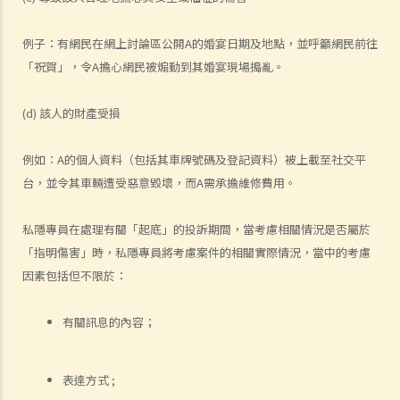
1. 概括來說，別人可在甚麼情況下向我索取身分證號碼或身分證副本?
2. 大廈保安員可否要求我把身分證號碼登記在大廈入口處的訪客登記冊
例子：有網民在網上討論區公開A的婚宴日期及地點，並呼籲網民前往
內？
「祝賀」，令A擔心網民被煽動到其婚宴現場搗亂。
3. 警務人員可否要求我出示身分證？
4. 準僱主可否在面試時記錄我的身分證號碼或收集我的身分證副本？
(d) 該人的財產受損
5. 若果我接受聘約，僱主可否收集我的身分證副本？
6. 如我申請成為會所會員，該會所可否要求我提供身分證號碼及身分證
例如：A的個人資料（包括其車牌號碼及登記資料）被上載至社交平
台，並令其車輛遭受惡意毀壞，而A需承擔維修費用。
副本？
7. 如我申請流動電話服務，有關公司可否記錄我的身分證號碼或收集我
私隱專員在處理有關「起底」的投訴期間，當考慮相關情況是否屬於
的身分證副本？
「指明傷害」時，私隱專員將考慮案件的相關實際情況，當中的考慮
8. 當我申請成為銀行/保險公司的客戶時，該等機構可否收集我的身分證
因素包括但不限於：
副本？
9. 當我提供身分證號碼或身分證副本給其他人時，需要注意甚麼?
有關訊息的內容；
10. 別人可在甚麼情況下向我索取其他身分代號 (例如職員編號、護照號
碼或病人編號)?
11. 私隱專員公署之投訴個案簡述 ─ 物業管理公司收集申請大廈入口電
表達方式 ;
子咭的住客的身分證號碼，是否屬過份收集個人資料?