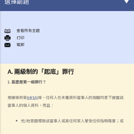
選擇副題
「個人資料」的定義及六項保障資料原則
1. 若違反保障資料原則，會有甚麼後果?
查看所有主題
打印
2. 在哪些情況下，持有個人資料的人士/機構或會不受私隱條例或保障資
電郵
料原則的規限?
3. 保障資料原則是否亦適用於將個人資料外判處理的情形？
4. 在瀏覽互聯網時，我發現自己一幅相片被放在某個本地網站內，但該
A. 兩級制的「起底」罪行
網站並無事先取得我的同意，估計這幅相是當我在逛街購物時被人在商
場內偷拍的。我可否根據《個人資料(私隱)條例》去控告有關網站管理
1. 甚麼是第一級罪行？
人或攝影師 ?
5. 我在訂閱服務提供者的服務時向它提供了我的個人資料。我可以請求
根據條例第
64(3A)
條，任何人在未獲資料當事人的相關同意下披露該
它刪除我的個人資料嗎？
當事人的個人資料，而且：
6. 個人資料私隱專員公署的職能是甚麼?
個人信貸資料 (有關銀行或財務公司提供信貸的紀錄)
他/她意圖導致該當事人或其任何家人蒙受任何指明傷害；或
1. 信貸報告會包含甚麼資料? 我如何能夠向信貸資料服務機構索取關於