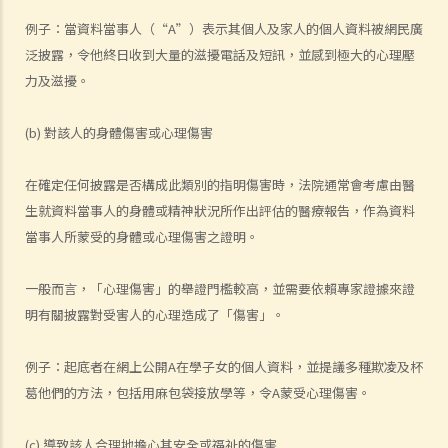
帳戶的資料？
例子：當資料當事人（“A”）表示其個人及家人的個人資料被網民廣
10. 如我宣布破產，信貸資料服務機構會否於資料庫中刪除我的信貸資
泛披露，令他終日收到大量的滋擾電話及短訊，並感到極大的心理壓
料？如我沒有宣布破產但已參與了個人自願安排 (即法庭認可的債務重
力及滋擾。
組協議)，情況會否不同?
11. 我的信貸資料會否受到任何保護，以防止信貸提供者作出不當查
(b) 對該人的身體傷害或心理傷害
閱？
在確定任何披露是否構成此類別的指明傷害時，法院通常會考慮由醫
12. 如發現信貸提供者或信貸資料服務機構不當地處理我的資料，我可
生就資料當事人的身體或精神狀況所作出評估的醫療報告，作為資料
採取甚麼行動？
當事人所蒙受的身體或心理傷害之證明。
13. 私隱專員公署之查詢個案簡述 ─ 我作為信貸安排的擔保人，若銀行
在 (i)批核貸款申請時及 (ii)檢討現有貸款安排時查閱我的信貸報告，銀行
一般而言，「心理傷害」的舉證門檻較高，並需要依賴專家證據來證
應否將此事通知我？如我是帳戶的持有人 (即借款人)，情況會否不同？
明有關披露對受害人的心理造成了「傷害」。
14. 私隱專員公署之查詢個案簡述 ─ 某間代表一名死者的遺產管理人的
律師行去信，要求某間銀行披露一些有關死者名下帳戶的紀錄。不過，
例子：起底者在網上公開A在學子女的個人資料，並提議多種欺凌及杯
這些紀錄亦涉及與第三者有關的資料，如該銀行披露這些紀錄，是否違
葛他們的方法，包括用麻包袋接放學等，令A蒙受心理傷害。
法？
使用身分證號碼及身分證副本
(c) 導致該人合理地擔心其安全或福祉的傷害