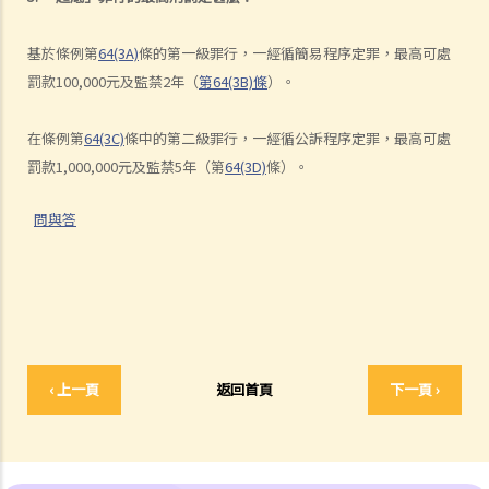
而收集求職人士的身分證副本？
基於條例第
64(3A)
條的第一級罪行，一經循簡易程序定罪，最高可處
工作期間的私隱
罰款100,000元及監禁2年（
第64(3B)條
）。
15. 僱主在採取僱員監察措施之前(例如進行電話、攝錄、電郵或互聯網
監察)，需要先考慮甚麼事情? 僱主可否向僱員進行隱蔽式/秘密監察?
在條例第
64(3C)
條中的第二級罪行，一經循公訴程序定罪，最高可處
16. 在開始進行上述之僱員監察活動前，僱主應否通知僱員? 僱主應如何
罰款1,000,000元及監禁5年（第
64(3D)
條）。
處理收集得來的資料?
17. 我可否在家中安裝攝錄機以監察家庭傭工的活動?
問與答
在互聯網上的私隱
1. 閣下有否向互聯網服務供應商查詢其使用「用戶瀏覽紀錄」
(clicktrails) 的政策﹖
2. 對方是否要求閣下在網上提交個人資料？
3. 有否設定瀏覽器在接受「曲奇」(cookies)檔案前先徵求閣下的同意？
‹ 上一頁
返回首頁
下一頁 ›
4. 閣下對於促銷電郵感到厭煩嗎?
直接促銷涉及的私隱問題
A. 資料使用者將個人資料用於本身的直接促銷活動