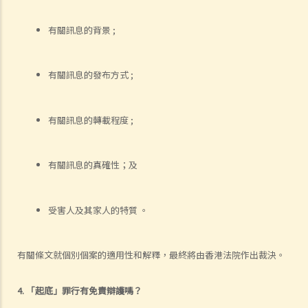
12. 私隱專員公署之投訴個案簡述 ─ 某人向旅行社要求退回團費及相關
有關訊息的背景 ;
費用。旅行社在處理有關手續時要求該人簽署收據及提供他的香港身分
證副本。這是否屬過份收集個人資料?
有關訊息的發布方式 ;
招聘過程、人力資源管理及工作期間的私隱
招聘過程
有關訊息的轉載程度 ;
1. 甚麼是「匿名」招聘廣告？《人力資源管理實務守則》是否適用於所
有招聘廣告？
2. 為何在招聘廣告中要求求職者遞交個人資料的僱主須表明身分？
有關訊息的真確性；及
3. 如僱主只在招聘廣告中刊登公司的電郵地址、電話號碼或傳真號碼作
為識辨僱主身分的資料，他們可否在此情況下直接要求求職者提供個人
受害人及其家人的特質 。
資料？
4. 有些僱主只在招聘廣告中列出了他們的傳真號碼、郵寄地址或電郵地
址，但卻沒有明確要求求職者提供個人資料。實務守則是否容許這種做
有關條文就個別個案的適用性和解釋，最終將由香港法院作出裁決。
法？
5. 僱主是否需要在招聘廣告中作出通知，列明求職者所提供的個人資料
4. 「起底」罪行有免責辯護嗎？
的用途？