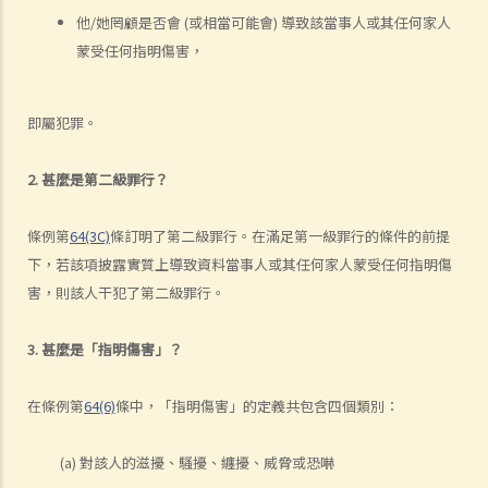
自己的信貸報告?
他/她罔顧是否會 (或相當可能會) 導致該當事人或其任何家人
2. 如我發現自己的信貸報告的資料不準確，可採取什麼行動？
蒙受任何指明傷害，
3. 信貸提供者是否可在任何時間取得我的信貸報告？
4. 哪些關於借款人/欠債人的資料是信貸提供者不得向信貸資料服務機構
即屬犯罪。
報告？
5. 如我為朋友的銀行貸款作擔保人，該銀行可否向信貸資料服務機構披
2. 甚麼是第二級罪行？
露我作為擔保人的身分？若由個別人士作擔保的貸款是屬於公司貸款，
《個人信貸資料實務守則》有無作出說明？
條例第
64(3C)
條訂明了第二級罪行。在滿足第一級罪行的條件的前提
6. 信貸提供者是否必需要向信貸資料服務機構提供借款人或擔保人的所
下，若該項披露實質上導致資料當事人或其任何家人蒙受任何指明傷
有貸款帳戶資料？
害，則該人干犯了第二級罪行。
7. 信貸資料服務機構可保留我的資料多久？如我已還清整筆貸款，該機
構會否在其資料庫中刪除我的信貸資料？
3. 甚麼是「指明傷害」？
8. 讓已結束帳戶的資料繼續保留在信貸資料服務機構的資料庫內，有無
好處？
在條例第
64(6)
條中，「指明傷害」的定義共包含四個類別：
9. 假若我向銀行借了稅務貸款，但已在2003年1月 (即實務守則生效之
前) 全數清還這筆貸款，而我亦持有該銀行的信用咭多年並一直使用至
(a) 對該人的滋擾、騷擾、纏擾、威脅或恐嚇
今。銀行可否於2003年6月2日之後，向信貸資料服務機構提供上述所有