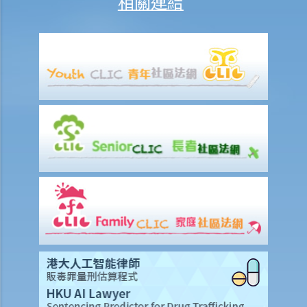
相關連結
1. 要求提供材料及協助的權力
2. 搜查處所及電子器材
3. 截停、搜查和拘捕的權力
4. 關於阻礙私隱專員、訂明人員或獲授權人員行使手令或拘捕等有關權
力的罪行
5. 檢控的權力
C. 有關「起底」罪行的其他濟助
1. 停止披露通知
2. 強制令
投訴、懲罰及法律協助