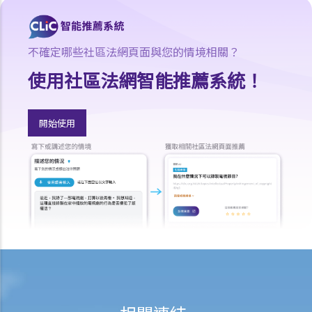
B. 資料使用者將個人資料提供予第三者作直接促銷
1. 私隱專員公署之投訴個案簡述 ─ 儘管一名業主不斷作出拒絕，但地
產代理仍繼續利用該業主的住宅電話及手提電話號碼聯絡她，力圖勸她
不確定哪些社區法網頁面與您的情境相關？
透過該地產代理公司出售她的物業。這是否違反了私隱條例第35G條？
使用社區法網智能推薦系統！
2. 私隱專員公署之投訴個案簡述 ─ 一名區議員的辦事處使用曾向該議
員尋求協助的市民之聯繫方式，向其撥打選舉宣傳的電話。這是否屬於
在政治性促銷中不當使用個人資料？
開始使用
有關「起底」罪行
A. 兩級制的「起底」罪行
問與答
1. 我的朋友在通訊平台上與他分享我的香港身份證副本及其他個人資
料，他有否干犯任何罪行？
2. 與我有爭拗的商業合作夥伴在社交平台上披露了我的個人資料，並附
有一些負面評論，他有否干犯罪行？
B. 私隱專員的刑事調查和檢控權力