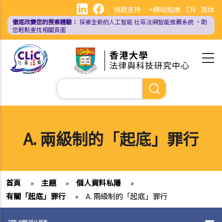
移
捐款支持
+網站指南
EN
简体
至
徹底改變您的搜索體驗：
探索全新的人工智能
社區法網智能推薦系統
，助
主
您輕鬆查找相關頁面
內
容
Search
A. 兩級制的「起底」罪行
首頁
»
主題
»
個人資料私隱
»
有關「起底」罪行
»
A. 兩級制的「起底」罪行