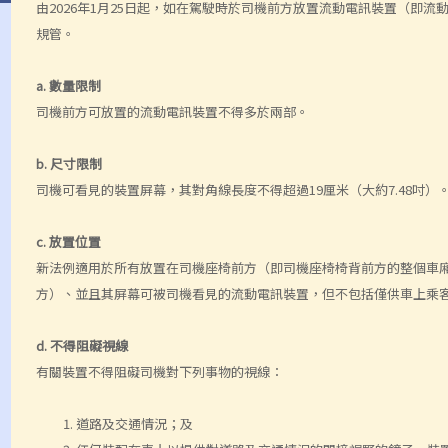
由2026年1月25日起，如在駕駛時於司機前方放置流動電訊裝置（即
規管。
a. 數量限制
司機前方可放置的流動電訊裝置不得多於兩部。
b. 尺寸限制
司機可看見的裝置屏幕，其對角線長度不得超過19厘米（大約7.48吋）
c. 放置位置
新法例適用於所有放置在司機座椅前方（即司機座椅椅背前方的整個車
方）、並且其屏幕可被司機看見的流動電訊裝置，但不包括僅供車上乘
d. 不得阻礙視線
有關裝置不得阻礙司機對下列事物的視線：
道路及交通情況；及