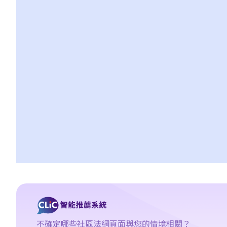
3. 危險駕駛的典型例子
a. 賽車
b. 蓄意衝紅燈
c. 嚴重超速
d. 駕駛超載的車輛
4. 如何證明危險駕駛
個案：R女士駕駛車輛，以時速100公里衝過兩個紅燈，然後跨越道
路分界線，撞上一輛停在對面行車線路旁的車輛。R女士被控危險駕
駛。她辯稱視線被樹木阻擋，以致看不到紅燈，她當時已竭盡所能
控制車輛，無奈車輛仍然失控衝過對面行車線。假設R女士所言屬
實，她可以脫罪嗎？
判決摘要：發生交通意外導致財物損毀，甚至造成人命傷亡的嚴重
後果，並不一定是「危險駕駛」（香港特別行政區 訴 林志發）
5. 判刑
a. 法定判刑
不確定哪些社區法網頁面與您的情境相關？