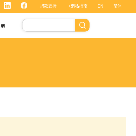
捐款支持
+網站指南
EN
简体
Search
法網