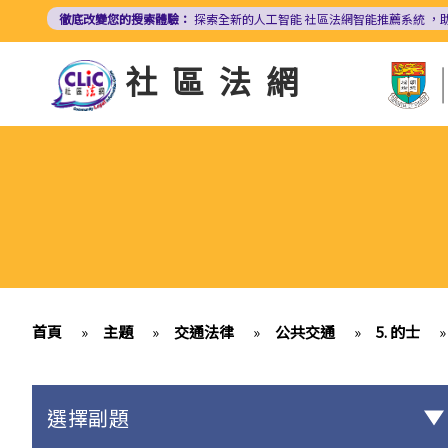
移
徹底改變您的搜索體驗：
探索全新的人工智能
社區法網智能推薦系統
，
至
主
社區法網
內
容
首頁
»
主題
»
交通法律
»
公共交通
»
5. 的士
»
選擇副題