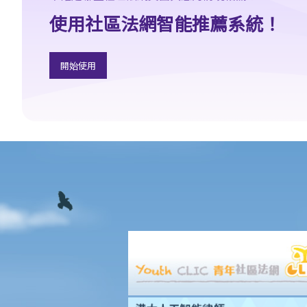
b. 涉及酒類或藥物的危險駕駛
使用社區法網智能推薦系統！
c. 法庭取態
在酒類或藥物影響下駕駛
1. 罪行元素
開始使用
a. 「掌管汽車」
b. 「沒有能力妥當地控制該汽車」
2. 進行呼氣測試及提供樣本以作分析的責任
a. 進行呼氣測試的責任
1. D先生在駕車時被警方截停，並被要求進行隨機抽樣呼氣測試。D
先生剛參加完狂野派對，他清楚知道體內的酒精含量肯定超過法定
限度。為逃避《道路交通條例》（香港法例第374章）第39或39A條
的刑責，他編了一個藉口拒絕接受呼氣測試：「喂，那些呼氣測試
工具可能含有傳染病細菌，我可不願做這種測試」。D先生這個做法
行得通嗎？
2. D女士在酒吧喝了幾杯後開車回家，途中被警方截停，並被要求進
行隨機抽樣呼氣測試。D女士知道她不能拒絕做測試，但她故意在吹