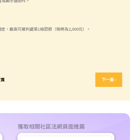
置或顯示器部件。
，最高可被判處第1級罰款（現時為2,000元）。
首頁
下一頁 ›