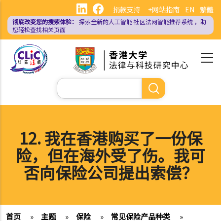
跳
捐款支持
+网站指南
EN
繁體
转
彻底改变您的搜索体验：
探索全新的人工智能
社区法网智能推荐系统
，助
到
您轻松查找相关页面
主
要
内
容
搜
索
12. 我在香港购买了一份保
险，但在海外受了伤。我可
否向保险公司提出索偿？
首页
»
主题
»
保险
»
常见保险产品种类
»