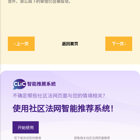
意外，那么阁下的索偿仍会被接受。
吗？
6. 我为同一风险（例如住院或家居损毁）购买了几份保单。我可以从所
有保单索偿全数保额，还是仅索偿实际的开支/损失金额？人寿保险下的
死亡赔偿是否受不同规则约束？
我可以透过甚么渠道购买保险产品?
‹ 上一页
返回首页
下一页 ›
a. 保险中介人
1. 保险中介人有两类─保险代理（insurance agent） 和保险经纪
（insurance broker）。两者的角色或职责有甚么分别？他们的专业资
格又有何不同？他们是否需要在认可机构注册后才可工作？
2. 在新的监管制度下，对持牌保险中介人、保险代理机构或保险经纪公
不确定哪些社区法网页面与您的情境相关？
司负责人有甚么要求?
3. 持牌保险中介人须遵从任何专业操守守则吗?
使用社区法网智能推荐系统！
4. 保险业监管局有甚么权力持牌保险中介人确保保险中介人遵从法规，
以及处理他们的不当行为?
开始使用
5. 我对赔偿金额及保险代理 / 保险公司的行为极之不满。我应否诉诸法
庭或向其他认可机构投诉？法庭或其他机构有否就每项索偿或投诉设立