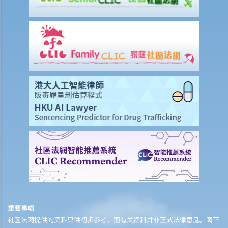
因素？我可向谁征询意见？
3. 我如何在购买长期保险保单前，得知该保单的利益说明?
4. 我为何需要在购买长期保险保单前，提供资料以填写财务需要分析报
表?
5. 人寿保险的「可争议期」是甚么？
6. 人寿保险中的「自杀条款」有甚么作用？
7. 保险公司在批核我的投保申请前，委托一位医生为我验身。那位医生
没有发现一项我并无披露的健康问题。保险公司可否以这项没有披露的
资料，而拒绝我其后的任何索偿？
8. 「可撤换受益人」和「不可撤换受益人」有甚么分别？在哪些情况
下，我才可以更改寿险保单内的「不可撤换受益人」？
9. 我的儿子今年15岁。 可否指定他为我的人寿保险受益人？如果我在他
成年前（即年满18岁前）死亡，他可否获得所有保险金？
10. 受保人已失踪了数年，其保单受益人可否向保险公司索取死亡赔
偿？
重要事项
11. 在处理索偿时，保险公司会否接受中医发出的医疗报告 / 医生纸？
社区法网提供的资料只供初步参考，而有关资料并非正式法律意见。阁下
12. 我在香港购买了一份保险，但在海外受了伤。我可否向保险公司提