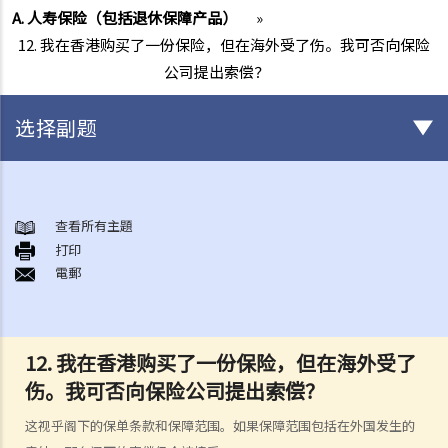
A. 人寿保险（包括退休保障产品）
»
12. 我在香港购买了一份保险，但在海外受了伤。我可否向保险
公司提出索偿？
选择副题
有关所有保险类型的一般事项
1. 投保人或保单持有人可能没有向保险公司披露所有个人资料。没有这
查看所有主題
打印
样的披露会导致索偿被拒绝吗？哪些重要事实必须披露？
電郵
2. 除上述问题外，若一些没有披露的资料与该项索偿无关（例如，我因
踢足球而受伤，但我之前没有提过吸烟习惯），保险公司仍可以拒绝这
项索偿吗？
12.
我在香港购买了一份保险，但在海外受了
3. 保险单中常见的「不保项目」是甚么？
伤。我可否向保险公司提出索偿？
4. 我迟了一周（或一个月）缴交保费。我的保单仍然有效吗？如果在缴
付保费之前发生意外，保险公司会否拒绝我的索偿？
这视乎阁下的保单条款和保障范围。如果保障范围包括在外国发生的
5. 保险公司延迟处理我的索偿申请。我可以因为这样的延误索取利息