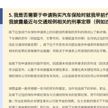
5. 我是否需要于申请购买汽车保险时就我早
我披露最近与交通规例相关的刑事定罪（例如
阁下应查阅汽车保险申请表上的问题或所索取的资料的用词以了解详情
下车辆的资料（例如型号、引擎号码、车辆底盘号码等）及司机过往的
违反交通规例被定罪）。阁下应于作答有关问题及提供申请表所索取的
相关的定罪纪录需要作出披露）将取决于申请表上所使用的用词及字眼
如阁下就申请表的问题作答时，因遗漏未有提供所要求的资料或（因无
项法庭宣布，以基于未有披露具关键性事实，或藉在具关键性项目上作
慎的保险公司判断是否接受有关风险，以及如接受有关风险将以何种保
保费金额一般将根据一系列的资料所厘定，当中包括阁下的年龄、职业
及阁下过往的保险申索纪录及与交通规例有关的定罪纪录，而不同的保
露 / 作出处假陈述关键性事实以可能节省的保费，在大多数的情况下
担第三者申索的赔偿）所比拟。故此，如阁下对是否需要披露某资料有