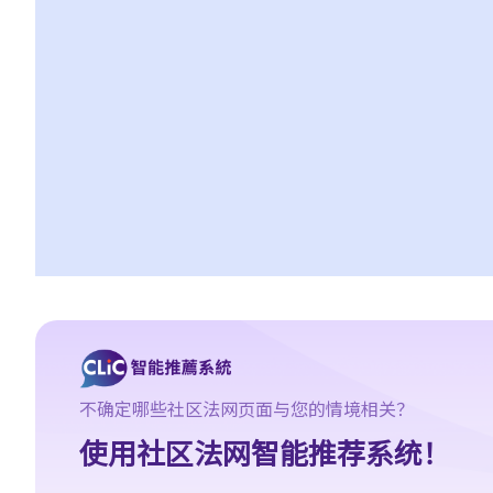
从所有保单索偿全数保额，还是仅索偿实际的开支/损失金额？人寿
保险下的死亡赔偿是否受不同规则约束？
我可以透过甚么渠道购买保险产品?
a. 保险中介人
1. 保险中介人有两类─保险代理（insurance agent） 和保险经纪
（insurance broker）。两者的角色或职责有甚么分别？他们的专
业资格又有何不同？他们是否需要在认可机构注册后才可工作？
2. 在新的监管制度下，对持牌保险中介人、保险代理机构或保险经
纪公司负责人有甚么要求?
3. 持牌保险中介人须遵从任何专业操守守则吗?
4. 保险业监管局有甚么权力持牌保险中介人确保保险中介人遵从法
规，以及处理他们的不当行为?
5. 我对赔偿金额及保险代理 / 保险公司的行为极之不满。我应否诉
不确定哪些社区法网页面与您的情境相关？
诸法庭或向其他认可机构投诉？法庭或其他机构有否就每项索偿或
使用社区法网智能推荐系统！
投诉设立赔偿上限？
6. 保险代理利用虚假资料诱导我购买保险。我可否终止该保单合约