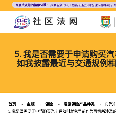
跳
彻底改变您的搜索体验：
探索全新的人工智能
社区法网智能推荐系统
，
转
到
社区法网
主
要
内
容
5. 我是否需要于申请购买
如我披露最近与交通规例相
首页
»
主题
»
保险
»
常见保险产品种类
»
F. 
5. 我是否需要于申请购买汽车保险时就我早前作为司机所涉