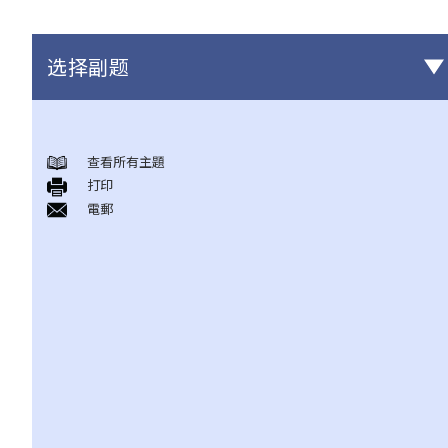
选择副题
有关所有保险类型的一般事项
查看所有主題
1. 投保人或保单持有人可能没有向保险公司披露所有个人资料。没
打印
有这样的披露会导致索偿被拒绝吗？哪些重要事实必须披露？
電郵
2. 除上述问题外，若一些没有披露的资料与该项索偿无关（例如，
我因踢足球而受伤，但我之前没有提过吸烟习惯），保险公司仍可
以拒绝这项索偿吗？
3. 保险单中常见的「不保项目」是甚么？
4. 我迟了一周（或一个月）缴交保费。我的保单仍然有效吗？如果
在缴付保费之前发生意外，保险公司会否拒绝我的索偿？
5. 保险公司延迟处理我的索偿申请。我可以因为这样的延误索取利
息吗？
6. 我为同一风险（例如住院或家居损毁）购买了几份保单。我可以