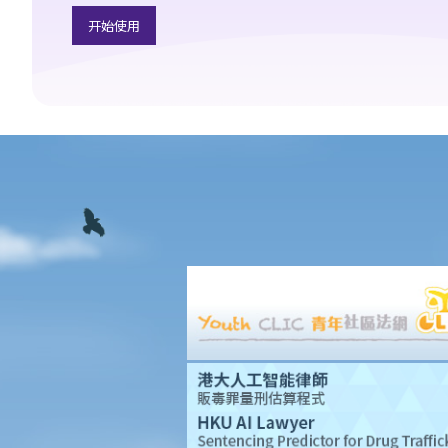
及要求退还保费？
开始使用
7. 保险代理要求我把现金交给他，让他可以代我准时缴交保费。他
可以这样处理保费吗？
b. 保险科技及虚拟保险公司
1. 甚么是保险科技?
2. 透过虚拟保险公司的全数码分销渠道购买保险有何潜在好处?
3. 若我透过虚拟保险公司的全数码分销渠道购买保险，或使用保险
科技来处理与保险相关的事务，有甚么要注意?
常见保险产品种类
A. 人寿保险（包括退休保障产品）
1. 「冷静期」是甚么？如果我刚刚购买了一份人寿保险，但几天后
想改变主意，我可否取消这份保险？
2. 我正考虑把现有的人寿保险保单转到另一间保险公司，我需考虑
哪些因素？我可向谁征询意见？
3. 我如何在购买长期保险保单前，得知该保单的利益说明?