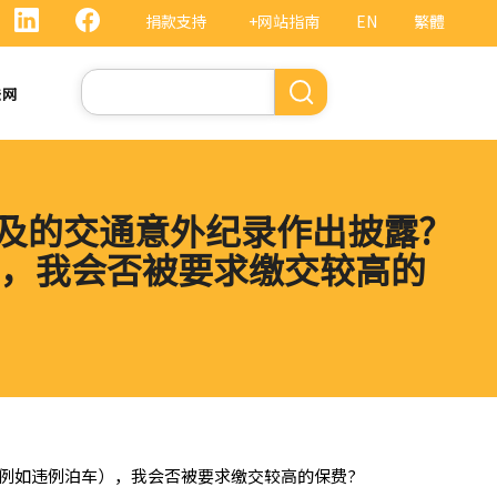
捐款支持
+网站指南
EN
繁體
搜
法网
索
涉及的交通意外纪录作出披露?
，我会否被要求缴交较高的
（例如违例泊车），我会否被要求缴交较高的保费?