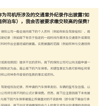
前作为司机所涉及的交通意外纪录作出披露?如
违例泊车），我会否被要求缴交较高的保费?
。保险公司一般会询问阁下的个人资料（例如年龄及驾驶经验）、阁
驾驶纪录（例如阁下有否于指定的一段时间内曾涉及交通意外或曾就
资料时作出全面坦诚的披露。实质披露的范围（例如何种与交通规例
。
意或其他原因）提供不实的资料，阁下的保险公司可以向法庭申请一
虚假陈述为由，废止阁下的汽车保单。关键性事实为具可影响任何审
费和以何种条件接受的性质的事实或资料。
、驾驶经验及纪录、所申请的汽车保单类别、车辆的型号及估值、以
险公司将引用不同的公式计算保费。然而，阁下应注意因阁下未有披
不能与阁下因汽车保单被废止所需面对的不良影响（即令阁下需自行承
任何疑问，阁下应征求持牌保险中介人的意见或作出较谨慎的选择向